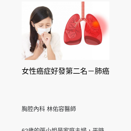
女性癌症好發第二名－肺癌
胸腔內科 林佑容醫師
62歲的張小姐是家庭主婦，平時