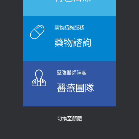
2026-06-15
白天跑廁所超過8次，就算膀胱過動
健康網》端午節體重最易失守 醫：掌握4
症！醫師：趁中年訓練膀胱容量，防
原則避免血糖血壓飆高
老後睡不好、夜間易跌倒
藥物諮詢服務
2026-06-08
2021-03-05
藥物諮詢
【防跌密碼-防止嬰幼兒跌落及因應處理
瘦子也可能內臟脂肪過高！內臟脂肪
指引】 宣導
標準是多少？醫：過多恐增罹癌風險
2026-06-01
2023-04-25
堅強醫師陣容
上班常待在冷氣房？小心泌尿道感染
骨科魏志定主任接受專訪 【年代電視
醫療團隊
醫示警：1病症嚴重恐喪命
台聚焦2.0】
2026-05-28
2018-01-17
【2026年世界無菸日】 宣導
近4成人口骨質疏鬆？12類人快做骨
切換至簡體
質密度檢查！醫：注意5重點可逆轉
2026-05-21
骨鬆
【台灣癲癇婦女妊娠 登錄獎勵補助】 宣
2023-06-05