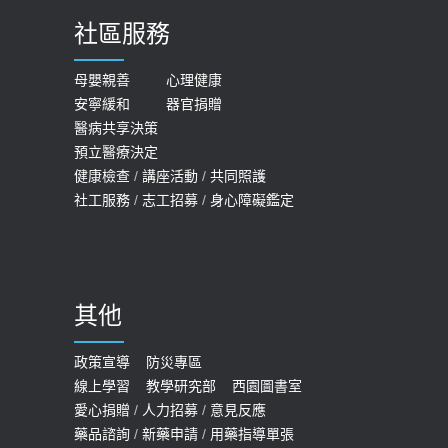
導
社區服務
膝蓋退化有9大部位 骨科醫坦言：不
2026-05-21
一定得換人工關節
女性必看國健署公費懶人包！這幾項檢
母嬰親善
心理健康
2019-10-08
安寧緩和
器官捐贈
查完全免費 沒做虧大了
醫病共享決策
20歲迪士尼男星因癲癇猝逝 老人小
2026-05-14
預立醫療決定
孩最好發、醫師點出8大前兆
健康檢查
/
講座活動
/
共同照護
2019-07-09
社工服務
/
志工招募
/
身心障礙鑑定
哪些動作最傷膝蓋？醫師：避免膝軟
骨磨損，走路、爬山的注意事項
2020-09-24
其他
COVID-19 【疫苗特別門診 – 成人】
預約
政策宣導
防災專區
線上學習
教學研究部
西園圖書室
2022-01-07
愛心捐贈
/
人力招募
/
意見反應
114年【公費流感及新冠疫苗】門診
藥品諮詢
/
新藥申請
/
用藥指導單張