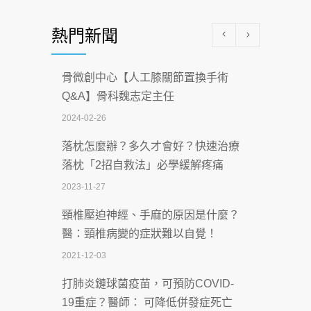
醫學中心級醫療在萬華 西園醫院強化外
熱門新聞
科能量
2026-07-08
骨微創中心【人工膝關節置換手術
沒菸酒也瀕臨洗腎？65歲男靠「這習
Q&A】骨科魏志定主任
慣」逆轉腎功能 醫揭3招救命
2024-02-26
2026-07-08
落枕怎麼辦？多久才會好？快速治療
體溫飆破41度！醫連收兩例中暑病例：
落枕「2招自救法」必學緩解疼痛
致死率達8成
2023-11-27
2026-07-07
頸椎壓迫神經、手麻的原因是什麼？
深耕萬華55年 西園醫院回顧發展歷程與
醫：頸椎病變的症狀難以自覺！
智慧 醫療布局
2021-12-03
2026-07-06
打肺炎鏈球菌疫苗，可預防COVID-
【115年臺北市「防癌保衛戰：健康好禮
19重症？醫師： 可降低併發症死亡
一手刮」】 宣導