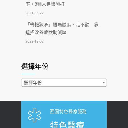
率，8種人建議施打
2026-07-02
2021-06-22
【無菸城市】 宣導
「脊椎狹窄」腰痛腿麻、走不動 靠
2026-07-02
這招改善症狀助減壓
4連霸議員黃秋澤癌逝！食道癌為何奪命
2022-12-02
快？醫曝：出現「這特徵」恐已難逆轉
照胃鏡發現胃息肉，會變胃癌嗎？
2026-07-01
醫：多半良性但2種症狀要小心
選擇年份
西園醫院55周年 7／10捐血公益活動 邀
2022-02-17
民眾熱血響應
過量維生素D和鈣恐罹癌? 醫師釋
選擇年份
2026-06-30
疑：搞懂4原則不怕補錯
【憶路相伴 友你真好】 宣導
2019-04-22
2026-06-25
「落枕」不要大力按脖子！ 1招「伸
西園特色醫療服務
健康肛門痛都是痔瘡?醫談瘍瘍瘻管與肛
展運動」預防落枕
特色醫療
裂差異 逾50歲民眾可做1事
2020-12-15