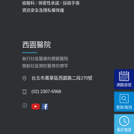
檢驗科
/
保密性承諾
/
採檢手冊
預約
資訊安全及隱私權保護
2025-09-30
【預立醫療照護諮商】門診服務
2026-01-30
西園醫院
【快速肝癌篩檢MRI】新檢查服務
2026-02-06
執行社區醫療的模範醫院
開創社區預防醫學的標竿
大吃大喝、肥胖害到膽囊！膽結石、
膽息肉如何處理？
台北市萬華區西園路二段270號
網路掛號
2020-05-05
(02) 2307-6968
112年【公費流感疫苗】門診預約
查詢/取消
2023-09-27
看診進度