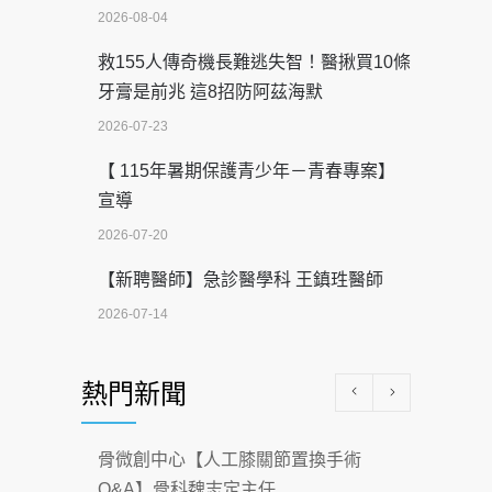
2026-08-04
救155人傳奇機長難逃失智！醫揪買10條
牙膏是前兆 這8招防阿茲海默
2026-07-23
【 115年暑期保護青少年－青春專案】
宣導
2026-07-20
【新聘醫師】急診醫學科 王鎮珄醫師
2026-07-14
醫學中心級醫療在萬華 西園醫院強化外
熱門新聞
科能量
2026-07-08
骨微創中心【人工膝關節置換手術
沒菸酒也瀕臨洗腎？65歲男靠「這習
Q&A】骨科魏志定主任