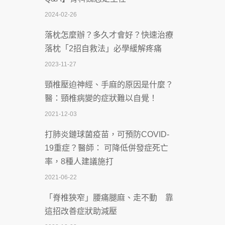
慣」逆轉腎功能 醫揭3招救命
2024-02-26
2026-07-08
落枕怎麼辦？多久才會好？快速治療
體溫飆破41度！醫連收兩例中暑病例：
落枕「2招自救法」必學緩解疼痛
致死率達8成
2023-11-27
2026-07-07
頸椎壓迫神經、手麻的原因是什麼？
深耕萬華55年 西園醫院回顧發展歷程與
醫：頸椎病變的症狀難以自覺！
智慧 醫療布局
2021-12-03
2026-07-06
打肺炎鏈球菌疫苗，可預防COVID-
【115年臺北市「防癌保衛戰：健康好禮
19重症？醫師： 可降低併發症死亡
一手刮」】 宣導
率，8種人建議施打
2026-07-02
2021-06-22
【無菸城市】 宣導
「脊椎狹窄」腰痛腿麻、走不動 靠
2026-07-02
這招改善症狀助減壓
4連霸議員黃秋澤癌逝！食道癌為何奪命