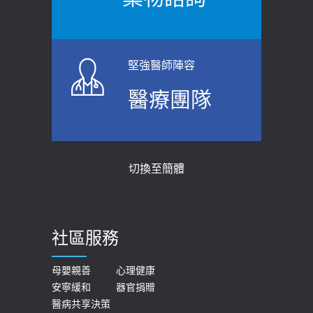
【防跌密碼-防止嬰幼兒跌落及因應處理
瘦子也可能內臟脂肪過高！內臟脂肪
指引】 宣導
標準是多少？醫：過多恐增罹癌風險
2026-06-01
2023-04-25
堅強醫師陣容
上班常待在冷氣房？小心泌尿道感染
骨科魏志定主任接受專訪 【年代電視
醫療團隊
醫示警：1病症嚴重恐喪命
台聚焦2.0】
2026-05-28
2018-01-17
【2026年世界無菸日】 宣導
近4成人口骨質疏鬆？12類人快做骨
切換至簡體
質密度檢查！醫：注意5重點可逆轉
2026-05-21
骨鬆
【台灣癲癇婦女妊娠 登錄獎勵補助】 宣
2023-06-05
導
社區服務
膝蓋退化有9大部位 骨科醫坦言：不
2026-05-21
一定得換人工關節
女性必看國健署公費懶人包！這幾項檢
母嬰親善
心理健康
2019-10-08
安寧緩和
器官捐贈
查完全免費 沒做虧大了
醫病共享決策
20歲迪士尼男星因癲癇猝逝 老人小
2026-05-14