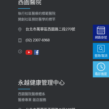
西園醫院
【快速肝癌篩檢MRI】新檢查服務
2026-02-06
執行社區醫療的模範醫院
開創社區預防醫學的標竿
大吃大喝、肥胖害到膽囊！膽結石、
膽息肉如何處理？
台北市萬華區西園路二段270號
2020-05-05
網路掛號
(02) 2307-6968
112年【公費流感疫苗】門診預約
2023-09-27
查詢/取消
看診進度
永越健康管理中心
西園醫院醫療體系
醫療專業 飯店服務