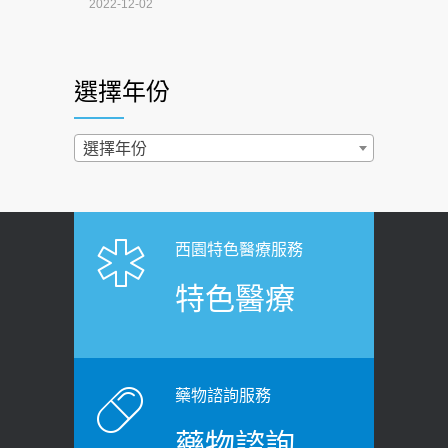
2022-12-02
快？醫曝：出現「這特徵」恐已難逆轉
照胃鏡發現胃息肉，會變胃癌嗎？
2026-07-01
醫：多半良性但2種症狀要小心
選擇年份
西園醫院55周年 7／10捐血公益活動 邀
2022-02-17
民眾熱血響應
過量維生素D和鈣恐罹癌? 醫師釋
選擇年份
2026-06-30
疑：搞懂4原則不怕補錯
【憶路相伴 友你真好】 宣導
2019-04-22
2026-06-25
「落枕」不要大力按脖子！ 1招「伸
西園特色醫療服務
健康肛門痛都是痔瘡?醫談瘍瘍瘻管與肛
展運動」預防落枕
特色醫療
裂差異 逾50歲民眾可做1事
2020-12-15
2026-06-15
白天跑廁所超過8次，就算膀胱過動
健康網》端午節體重最易失守 醫：掌握4
症！醫師：趁中年訓練膀胱容量，防
原則避免血糖血壓飆高
老後睡不好、夜間易跌倒
藥物諮詢服務
2026-06-08
2021-03-05
藥物諮詢