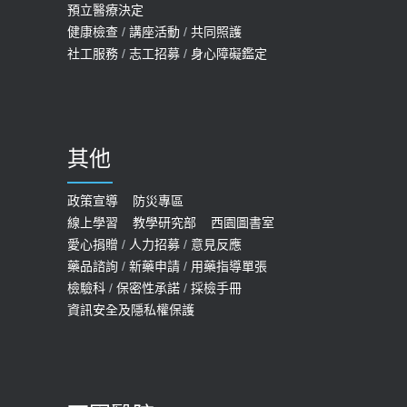
預立醫療決定
孩最好發、醫師點出8大前兆
健康檢查
/
講座活動
/
共同照護
2019-07-09
社工服務
/
志工招募
/
身心障礙鑑定
哪些動作最傷膝蓋？醫師：避免膝軟
骨磨損，走路、爬山的注意事項
2020-09-24
其他
COVID-19 【疫苗特別門診 – 成人】
預約
政策宣導
防災專區
線上學習
教學研究部
西園圖書室
2022-01-07
愛心捐贈
/
人力招募
/
意見反應
114年【公費流感及新冠疫苗】門診
藥品諮詢
/
新藥申請
/
用藥指導單張
檢驗科
/
保密性承諾
/
採檢手冊
預約
資訊安全及隱私權保護
2025-09-30
【預立醫療照護諮商】門診服務
2026-01-30