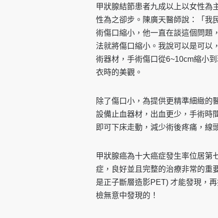
甲狀腺結節患者九成以上以女性為
性為之卻步。陳廣天醫師說：「我民
術傷口縮小，他一直在談這個問題
法就將傷口縮小。我說可以是可以
術器材，手術傷口從6~10cm縮小
衣時的美觀。
除了傷口小，為提供更精準細緻的
設備止血器材，出血更少，手術時
即可下床走動，減少術後疼痛，線
甲狀腺癌為十大癌症發生率位居第
症，良好並且完整的治療非常的重
是正子斷層造影PET) 才能發現
檢無意中發現的！