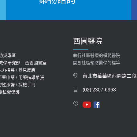
西園醫院
防災專區
執行社區醫療的模範醫院
教學研究部
西園圖書室
開創社區預防醫學的標竿
人力招募
/
意見反應
台北市萬華區西園路二段2
新藥申請
/
用藥指導單張
密性承諾
/
採檢手冊
(02) 2307-6968
隱私權保護