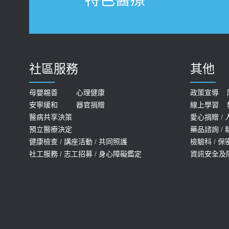
社區服務
其他
母嬰親善
心理健康
政策宣導
安寧緩和
器官捐贈
線上學習
醫病共享決策
愛心捐贈
/
預立醫療決定
藥品諮詢
/
健康檢查
/
講座活動
/
共同照護
檢驗科
/
保
社工服務
/
志工招募
/
身心障礙鑑定
資訊安全及