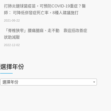
【115年臺北市「防癌保衛戰：健康好禮一手
打肺炎鏈球菌疫苗，可預防COVID-19重症？醫
刮」】 宣導
師： 可降低併發症死亡率，8種人建議施打
2026-07-02
2021-06-22
【無菸城市】 宣導
「脊椎狹窄」腰痛腿麻、走不動 靠這招改善症
2026-07-02
狀助減壓
2022-12-02
4連霸議員黃秋澤癌逝！食道癌為何奪命快？
醫曝：出現「這特徵」恐已難逆轉
照胃鏡發現胃息肉，會變胃癌嗎？醫：多半良性
2026-07-01
但2種症狀要小心
選擇年份
2022-02-17
西園醫院55周年 7／10捐血公益活動 邀民眾
熱血響應
過量維生素D和鈣恐罹癌? 醫師釋疑：搞懂4原則
選擇年份
2026-06-30
不怕補錯
2019-04-22
【憶路相伴 友你真好】 宣導
2026-06-25
「落枕」不要大力按脖子！ 1招「伸展運動」預防
落枕