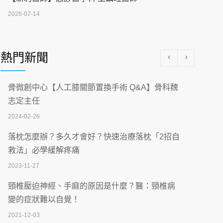
2026-07-14
醫學中心級醫療在萬華 西園醫院強化外科能
量
熱門新聞
2026-07-08
沒菸酒也瀕臨洗腎？65歲男靠「這習慣」逆
骨微創中心【人工膝關節置換手術 Q&A】骨科魏
轉腎功能 醫揭3招救命
志定主任
2026-07-08
2024-02-26
體溫飆破41度！醫連收兩例中暑病例：致死
落枕怎麼辦？多久才會好？快速治療落枕「2招自
率達8成
救法」必學緩解疼痛
2026-07-07
2023-11-27
深耕萬華55年 西園醫院回顧發展歷程與智慧
頸椎壓迫神經、手麻的原因是什麼？醫：頸椎病
醫療布局
變的症狀難以自覺！
2026-07-06
2021-12-03