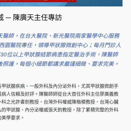
 ─ 陳廣天主任專訪
天醫師，在台大醫院、新光醫院兩家醫學中心服務
入西園醫院專任，領導甲狀腺微創中心；每月門診人
有30位以上甲狀腺結節病患指定醫治手術，陳醫師
後照護，每個小細節都講求嚴謹細緻、要求完美。
長甲狀腺疾病、一般外科及內分泌外科，尤其甲狀腺微創手
獲病人信賴及好評。陳醫師師從台大首任外科主任廖廣義教
外科之光許書劍教授、台灣外科權威陳楷模教授、台灣心臟
名的甲狀腺、內分泌權威張天鈞教授，除了累積完整的外科
的美學要求。