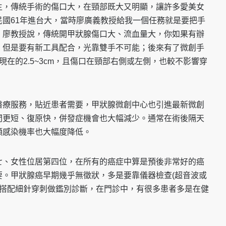
主，傳統手術的傷口大，在頸部既大又明顯，讓許多愛美女
國61年進台大，當時廖廣義教授給我一個任務就是要把手
，廖教授說，傳統開甲狀腺傷口大、流血量大，你如果有辦
，但是要有新工具配合，光靠雙手不可能；後來有了微創手
到現在的2.5~3cm，且傷口在頸部右側或左側，也較不影響穿
醫療服務，貼近患者需要，甲狀腺微創中心也引進最新微創
間更短、復原快，併發症機會也大幅減少。通常在術後隔天
頭感染機率也大幅度降低。
七、女性位居第四位，在所有的癌症中算是預後非常好的癌
要。甲狀腺癌早期幾乎無徵狀，多是要靠儀器檢查(超音波或
，再搭配細針穿刺做鑑別診斷，在門診中，有很多患者多是在健