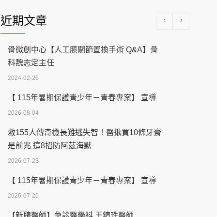
近期文章
骨微創中心【人工膝關節置換手術 Q&A】骨
科魏志定主任
2024-02-26
【 115年暑期保護青少年－青春專案】 宣導
2026-08-04
救155人傳奇機長難逃失智！醫揪買10條牙膏
是前兆 這8招防阿茲海默
2026-07-23
【 115年暑期保護青少年－青春專案】 宣導
2026-07-20
【新聘醫師】急診醫學科 王鎮珄醫師