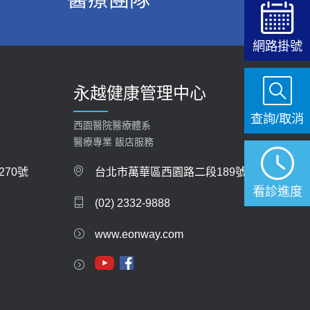
2026-01-30
【快速肝癌篩檢MRI】新檢查服務
網路掛號
2026-02-06
永越健康管理中心
大吃大喝、肥胖害到膽囊！膽結石、膽息肉如何
處理？
查詢/取消
西園醫院醫療體系
2020-05-05
醫療專業 飯店服務
112年【公費流感疫苗】門診預約
70號
台北市萬華區西園路二段189號
2023-09-27
看診進度
(02) 2332-9888
www.eonway.com