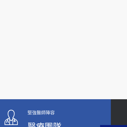
關節
【台灣癲癇婦女妊娠 登錄獎勵補助】 宣導
2019-10-08
2026-05-21
20歲迪士尼男星因癲癇猝逝 老人小孩最好發、醫
女性必看國健署公費懶人包！這幾項檢查完
師點出8大前兆
全免費 沒做虧大了
2019-07-09
2026-05-14
哪些動作最傷膝蓋？醫師：避免膝軟骨磨損，走
路、爬山的注意事項
2020-09-24
COVID-19 【疫苗特別門診 – 成人】預約
2022-01-07
114年【公費流感及新冠疫苗】門診預約
2025-09-30
堅強醫師陣容
【預立醫療照護諮商】門診服務
醫療團隊