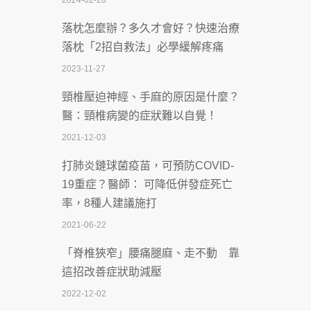
2024-02-26
2026-07-08
落枕怎麼辦？多久才會好？快速治療
體溫飆破41度！醫連收兩例中暑病例：
落枕「2招自救法」必學緩解疼痛
致死率達8成
2023-11-27
2026-07-07
頸椎壓迫神經、手麻的原因是什麼？
深耕萬華55年 西園醫院回顧發展歷程與
醫：頸椎病變的症狀難以自覺！
智慧 醫療布局
2021-12-03
2026-07-06
打肺炎鏈球菌疫苗，可預防COVID-
【115年臺北市「防癌保衛戰：健康好禮
19重症？醫師： 可降低併發症死亡
一手刮」】 宣導
率，8種人建議施打
2026-07-02
2021-06-22
【無菸城市】 宣導
「脊椎狹窄」腰痛腿麻、走不動 靠
2026-07-02
這招改善症狀助減壓
4連霸議員黃秋澤癌逝！食道癌為何奪命
2022-12-02
快？醫曝：出現「這特徵」恐已難逆轉