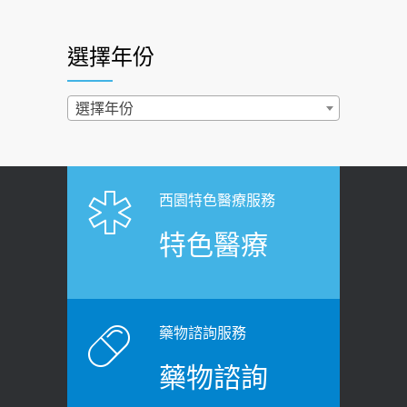
照胃鏡發現胃息肉，會變胃癌嗎？
2026-07-01
醫：多半良性但2種症狀要小心
選擇年份
西園醫院55周年 7／10捐血公益活動 邀
2022-02-17
民眾熱血響應
過量維生素D和鈣恐罹癌? 醫師釋
選擇年份
2026-06-30
疑：搞懂4原則不怕補錯
【憶路相伴 友你真好】 宣導
2019-04-22
2026-06-25
「落枕」不要大力按脖子！ 1招「伸
西園特色醫療服務
健康肛門痛都是痔瘡?醫談瘍瘍瘻管與肛
展運動」預防落枕
特色醫療
裂差異 逾50歲民眾可做1事
2020-12-15
2026-06-15
白天跑廁所超過8次，就算膀胱過動
健康網》端午節體重最易失守 醫：掌握4
症！醫師：趁中年訓練膀胱容量，防
原則避免血糖血壓飆高
老後睡不好、夜間易跌倒
藥物諮詢服務
2026-06-08
2021-03-05
藥物諮詢
【防跌密碼-防止嬰幼兒跌落及因應處理
瘦子也可能內臟脂肪過高！內臟脂肪