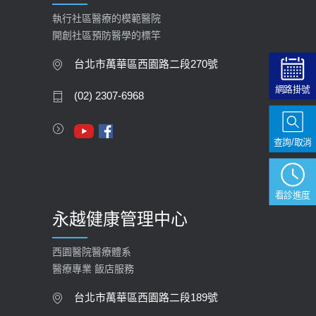
2026-02-06
執行社區醫療的模範醫院
開創社區預防醫學的標竿
大吃大喝、肥胖害到膽囊！膽結石、
膽息肉如何處理？
台北市萬華區西園路二段270號
2020-05-05
網路掛號
(02) 2307-6968
112年【公費流感疫苗】門診預約
2023-09-27
查詢/取消
看診進度
永越健康管理中心
西園醫院醫療體系
醫療專業 飯店服務
台北市萬華區西園路二段189號