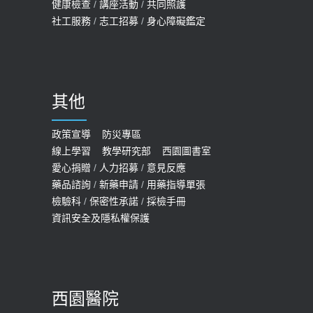
健康檢查
/
講座活動
/
共同照護
2019-07-09
社工服務
/
志工招募
/
身心障礙鑑定
哪些動作最傷膝蓋？醫師：避免膝軟
骨磨損，走路、爬山的注意事項
2020-09-24
其他
COVID-19 【疫苗特別門診 – 成人】
預約
政策宣導
防災專區
線上學習
教學研究部
西園圖書室
2022-01-07
愛心捐贈
/
人力招募
/
意見反應
114年【公費流感及新冠疫苗】門診
藥品諮詢
/
新藥申請
/
用藥指導單張
檢驗科
/
保密性承諾
/
採檢手冊
預約
資訊安全及隱私權保護
2025-09-30
【預立醫療照護諮商】門診服務
2026-01-30
西園醫院
【快速肝癌篩檢MRI】新檢查服務