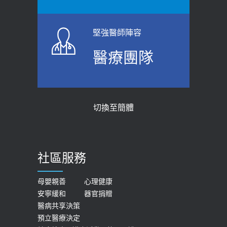
指引】 宣導
標準是多少？醫：過多恐增罹癌風險
2026-06-01
2023-04-25
堅強醫師陣容
上班常待在冷氣房？小心泌尿道感染
骨科魏志定主任接受專訪 【年代電視
醫療團隊
醫示警：1病症嚴重恐喪命
台聚焦2.0】
2026-05-28
2018-01-17
【2026年世界無菸日】 宣導
近4成人口骨質疏鬆？12類人快做骨
切換至簡體
質密度檢查！醫：注意5重點可逆轉
2026-05-21
骨鬆
【台灣癲癇婦女妊娠 登錄獎勵補助】 宣
2023-06-05
導
社區服務
膝蓋退化有9大部位 骨科醫坦言：不
2026-05-21
一定得換人工關節
女性必看國健署公費懶人包！這幾項檢
母嬰親善
心理健康
2019-10-08
安寧緩和
器官捐贈
查完全免費 沒做虧大了
醫病共享決策
20歲迪士尼男星因癲癇猝逝 老人小
2026-05-14
預立醫療決定
孩最好發、醫師點出8大前兆