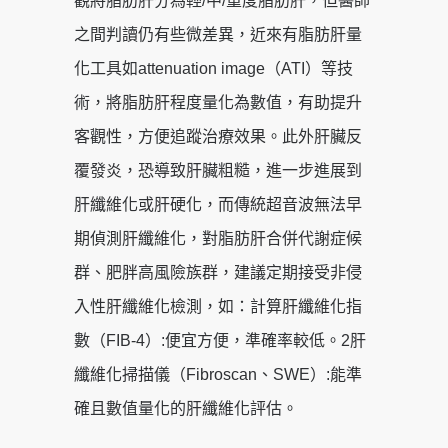
觀將脂肪肝分為輕/中/重度脂肪肝，但醫師
之間判讀仍有些微差異，近來有脂肪肝量
化工具如attenuation image（ATI）等技
術，將脂肪肝程度量化為數值，有助提升
客觀性，方便追蹤治療效果。此外肝臟反
覆發炎，恐導致肝臟粗糙，進一步進展到
肝纖維化或肝硬化，而傳統超音波無法早
期偵測肝纖維化，對脂肪肝合併代謝症候
群、肥胖高風險族群，建議定期接受非侵
入性肝纖維化檢測，如：計算肝纖維化指
數（FIB-4）:便宜方便，準確率較低。2肝
纖維化掃描儀（Fibroscan、SWE）:能準
確且數值量化的肝纖維化評估。