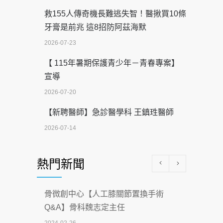
救155人傳奇機長難逃失智！醫揪買10條
牙膏是前兆 這8招防阿茲海默
2026-07-23
【 115年暑期保護青少年－青春專案】
宣導
2026-07-20
【新聘醫師】急診醫學科 王鎮珄醫師
2026-07-14
醫學中心級醫療在萬華 西園醫院強化外
熱門新聞
科能量
2026-07-08
骨微創中心【人工膝關節置換手術
沒菸酒也瀕臨洗腎？65歲男靠「這習
Q&A】骨科魏志定主任
慣」逆轉腎功能 醫揭3招救命