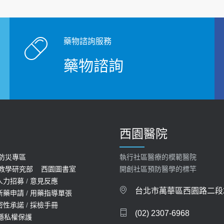
藥物諮詢服務
藥物諮詢
西園醫院
防災專區
執行社區醫療的模範醫院
教學研究部
西園圖書室
開創社區預防醫學的標竿
人力招募
/
意見反應
台北市萬華區西園路二段2
新藥申請
/
用藥指導單張
密性承諾
/
採檢手冊
(02) 2307-6968
隱私權保護