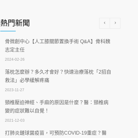
醫學中心級醫療在萬華 西園醫院強化外科能
量
熱門新聞
2026-07-08
沒菸酒也瀕臨洗腎？65歲男靠「這習慣」逆
骨微創中心【人工膝關節置換手術 Q&A】骨科魏
轉腎功能 醫揭3招救命
志定主任
2026-07-08
2024-02-26
體溫飆破41度！醫連收兩例中暑病例：致死
落枕怎麼辦？多久才會好？快速治療落枕「2招自
率達8成
救法」必學緩解疼痛
2026-07-07
2023-11-27
深耕萬華55年 西園醫院回顧發展歷程與智慧
頸椎壓迫神經、手麻的原因是什麼？醫：頸椎病
醫療布局
變的症狀難以自覺！
2026-07-06
2021-12-03
【115年臺北市「防癌保衛戰：健康好禮一手
打肺炎鏈球菌疫苗，可預防COVID-19重症？醫