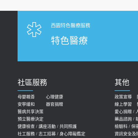
西園特色醫療服務
特色醫療
社區服務
其他
母嬰親善
心理健康
政策宣導
安寧緩和
器官捐贈
線上學習
醫病共享決策
愛心捐贈
/
預立醫療決定
藥品諮詢
/
健康檢查
/
講座活動
/
共同照護
檢驗科
/
保
社工服務
/
志工招募
/
身心障礙鑑定
資訊安全及