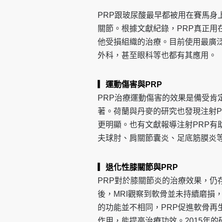
PRP跟玻尿酸最早都被用在賽馬身
關節。根據文獻紀錄，PRP
真正用
他受損組織的治療。目前使用最廣
外科，甚至眼
科等也都有其應用。
▎運動傷害與PRP
PRP治療運動傷害的效果是備受肯定
著。荷蘭與丹麥的
研究也發現注射
更明顯。也有文獻報導注射PRP有
夫球
肘、肩關節囊炎、足底筋膜炎
▎退化性膝關節與PRP
PRP對於膝關節炎的治療效果，仍存
後，MRI觀察
到軟骨並未持續磨損，
的功能並不相同，PRP促進軟
骨再
作用，能提高治療功效。2015年