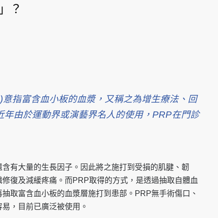
法」？
ch plasma)意指富含血小板的血漿，又稱之為增生療法
、回
近年由於運動界或演藝界名人
的使用，PRP在門診
還含有大量的生長因子。
因此將之施打到受損的肌腱、韌
織修復及減緩疼痛。而PRP取得的方式，是透過抽
取自體血
再抽取富含血小
板的血漿層施打到患部。PRP無手術傷口、
容易，目前已廣泛被使用。