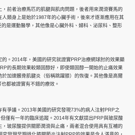
上，前者治療馬匹的肌
腱與肌肉問題，後者用來潤滑賽馬的
在人類身上是始於1987年的心臟手術，後來才逐
漸應用在其
泛的是運動醫
學，其他像是心臟外科、婦科、泌尿科、整形
的。2014年，美國
的研究就證實PRP治療網球肘的效果顯
PRP的長期效果較類固醇好，即使類固醇
一開始的止痛效果
助於
加速髕骨肌腱炎（俗稱跳躍膝）的恢復。其他像是高爾
等也都被證實有不錯的療效。
有爭議。2013年
美國的研究發現73%的病人注射PRP之
但僅有一年的臨床追蹤。2014年
有文獻提出PRP與玻尿酸
生，玻尿酸提供關節潤滑與止痛，兩者混合使用具有互
補的
的研究發現早期退
化膝關節炎注射PRP的效果是令人滿意的，