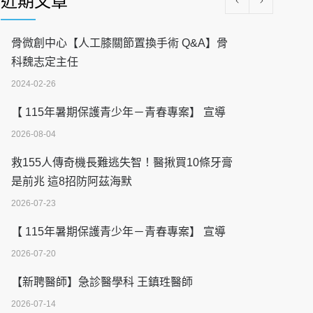
近期文章
骨微創中心【人工膝關節置換手術 Q&A】骨
科魏志定主任
2024-02-26
【 115年暑期保護青少年－青春專案】 宣導
2026-08-04
救155人傳奇機長難逃失智！醫揪買10條牙膏
是前兆 這8招防阿茲海默
2026-07-23
【 115年暑期保護青少年－青春專案】 宣導
2026-07-20
【新聘醫師】急診醫學科 王鎮珄醫師
2026-07-14