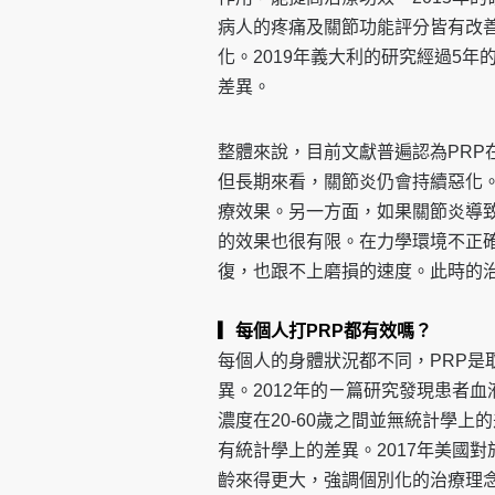
病人的疼痛及
關節功能評分皆有改善
化。2019年義大利的研究經過5年
差異。
整體來說，目前文獻普遍認為PRP
但長期來看，關節
炎仍會持續惡化
療效果。另一方面，如果關節炎導
的效
果也很有限。在力學環境不正
復，也跟不上磨損的速度。此
時的
▎每個人打PRP都有效嗎？
每個人的身體狀況都不同，PRP是
異。2012年的ㄧ篇研
究發現患者血
濃度在20-60歲之間並無統計學上
有統計學上的差異。2017年美國
齡來得更大，強
調個別化的治療理念