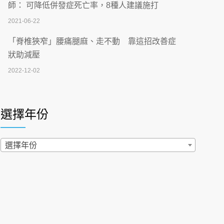
刮」】 宣導
師： 可降低併發症死亡率，8種人建議施打
2026-07-02
2021-06-22
【無菸城市】 宣導
「脊椎狹窄」腰痛腿麻、走不動 靠這招改善症
2026-07-02
狀助減壓
2022-12-02
4連霸議員黃秋澤癌逝！食道癌為何奪命快？
醫曝：出現「這特徵」恐已難逆轉
照胃鏡發現胃息肉，會變胃癌嗎？醫：多半良性
2026-07-01
但2種症狀要小心
選擇年份
2022-02-17
西園醫院55周年 7／10捐血公益活動 邀民眾
熱血響應
過量維生素D和鈣恐罹癌? 醫師釋疑：搞懂4原則
選擇年份
2026-06-30
不怕補錯
2019-04-22
【憶路相伴 友你真好】 宣導
2026-06-25
「落枕」不要大力按脖子！ 1招「伸展運動」預防
落枕
健康肛門痛都是痔瘡?醫談瘍瘍瘻管與肛裂差
2020-12-15
異 逾50歲民眾可做1事