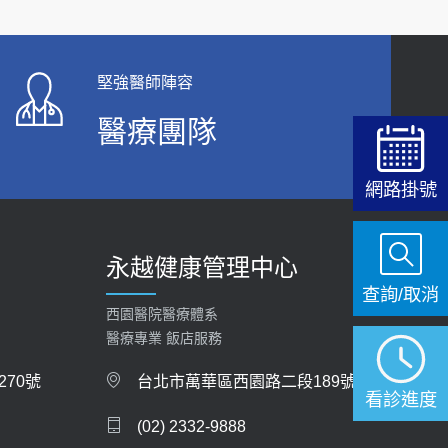
【快速肝癌篩檢MRI】新檢查服務
2026-02-06
堅強醫師陣容
大吃大喝、肥胖害到膽囊！膽結石、膽息肉如何
處理？
醫療團隊
2020-05-05
網路掛號
112年【公費流感疫苗】門診預約
2023-09-27
永越健康管理中心
查詢/取消
西園醫院醫療體系
醫療專業 飯店服務
70號
台北市萬華區西園路二段189號
看診進度
(02) 2332-9888