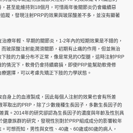
，甚至能維持到18個月，可惜兩年
後關節炎仍會繼續惡
的追蹤，發現注射PRP的效果與玻尿酸差不多，並沒有顯
著
在治療年輕、早期的關
節炎，1-2年內的短期效果是不錯的，
。而玻尿酸注射能潤滑關節，初期有止痛的
作用，但並無治
致下肢的
力量分布不正常，像是常見的O型腿，這時注射PRP
確的情況下，軟骨仍會持續磨
損，即使PRP能幫助軟骨修
治療選擇，可以考慮先矯正下肢的力學狀態。
取自身上的血液製成，
因此每個人注射的效果也會有所差
液萃取出的PRP，除了少數幾種生長因子，
多數生長因子的
的差
異。2014年的研究卻認為生長因子的濃度與年齡及性別
具
對於健康族群的研究
，發現性別對於PRP組成成分的影響較年
。可想而知，男性與女性、40歲、6
0歲或80歲的病人，