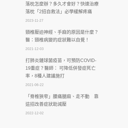
落枕怎麼辦？多久才會好？快速治療
體溫飆破41度！醫連收兩例中暑病例：
落枕「2招自救法」必學緩解疼痛
致死率達8成
2023-11-27
2026-07-07
頸椎壓迫神經、手麻的原因是什麼？
深耕萬華55年 西園醫院回顧發展歷程與
醫：頸椎病變的症狀難以自覺！
智慧 醫療布局
2021-12-03
2026-07-06
打肺炎鏈球菌疫苗，可預防COVID-
【115年臺北市「防癌保衛戰：健康好禮
19重症？醫師： 可降低併發症死亡
一手刮」】 宣導
率，8種人建議施打
2026-07-02
2021-06-22
【無菸城市】 宣導
「脊椎狹窄」腰痛腿麻、走不動 靠
2026-07-02
這招改善症狀助減壓
4連霸議員黃秋澤癌逝！食道癌為何奪命
2022-12-02
快？醫曝：出現「這特徵」恐已難逆轉
照胃鏡發現胃息肉，會變胃癌嗎？
2026-07-01