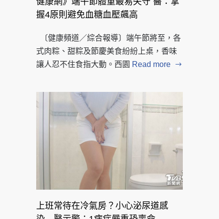
健康網》端午節體重最易失守 醫：掌
握4原則避免血糖血壓飆高
〔健康頻道／綜合報導〕端午節將至，各
式肉粽、甜粽及節慶美食紛紛上桌，香味
讓人忍不住食指大動。西園
Read more
上班常待在冷氣房？小心泌尿道感
染 醫示警：1病症嚴重恐喪命