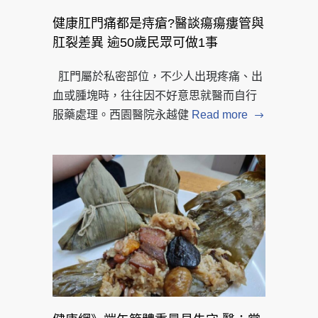
健康肛門痛都是痔瘡?醫談瘍瘍瘻管與
肛裂差異 逾50歲民眾可做1事
肛門屬於私密部位，不少人出現疼痛、出
血或腫塊時，往往因不好意思就醫而自行
服藥處理。西園醫院永越健
Read more