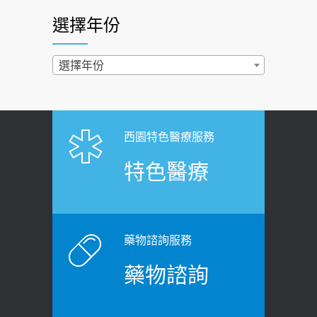
醫：多半良性但2種症狀要小心
選擇年份
西園醫院55周年 7／10捐血公益活動 邀
2022-02-17
民眾熱血響應
過量維生素D和鈣恐罹癌? 醫師釋
選擇年份
2026-06-30
疑：搞懂4原則不怕補錯
【憶路相伴 友你真好】 宣導
2019-04-22
2026-06-25
「落枕」不要大力按脖子！ 1招「伸
西園特色醫療服務
健康肛門痛都是痔瘡?醫談瘍瘍瘻管與肛
展運動」預防落枕
特色醫療
裂差異 逾50歲民眾可做1事
2020-12-15
2026-06-15
白天跑廁所超過8次，就算膀胱過動
健康網》端午節體重最易失守 醫：掌握4
症！醫師：趁中年訓練膀胱容量，防
原則避免血糖血壓飆高
老後睡不好、夜間易跌倒
藥物諮詢服務
2026-06-08
2021-03-05
藥物諮詢
【防跌密碼-防止嬰幼兒跌落及因應處理
瘦子也可能內臟脂肪過高！內臟脂肪
指引】 宣導
標準是多少？醫：過多恐增罹癌風險