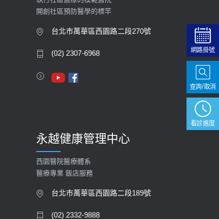
開創社區預防醫學的標竿
大吃大喝、肥胖害到膽囊！膽結石、
膽息肉如何處理？
台北市萬華區西園路二段270號
2020-05-05
網路掛號
(02) 2307-6968
112年【公費流感疫苗】門診預約
2023-09-27
查詢/取消
看診進度
永越健康管理中心
西園醫院醫療體系
醫療專業 飯店服務
台北市萬華區西園路二段189號
(02) 2332-9888