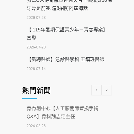
救155人傳奇機長難逃失智！醫揪買10條
牙膏是前兆 這8招防阿茲海默
2026-07-23
【 115年暑期保護青少年－青春專案】
宣導
2026-07-20
【新聘醫師】急診醫學科 王鎮珄醫師
2026-07-14
醫學中心級醫療在萬華 西園醫院強化外
熱門新聞
科能量
2026-07-08
骨微創中心【人工膝關節置換手術
沒菸酒也瀕臨洗腎？65歲男靠「這習
Q&A】骨科魏志定主任
慣」逆轉腎功能 醫揭3招救命
2024-02-26
2026-07-08