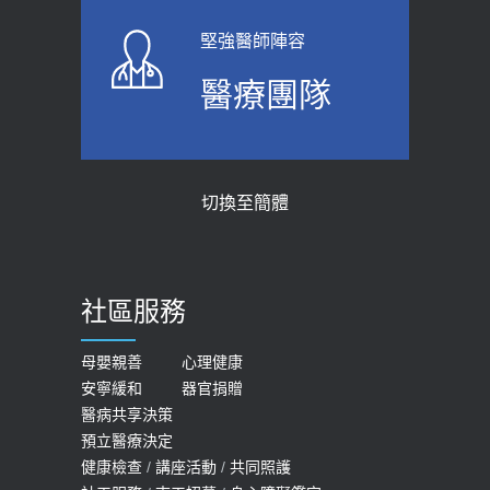
2026-06-01
2023-04-25
堅強醫師陣容
上班常待在冷氣房？小心泌尿道感染
骨科魏志定主任接受專訪 【年代電視
醫療團隊
醫示警：1病症嚴重恐喪命
台聚焦2.0】
2026-05-28
2018-01-17
【2026年世界無菸日】 宣導
近4成人口骨質疏鬆？12類人快做骨
切換至簡體
質密度檢查！醫：注意5重點可逆轉
2026-05-21
骨鬆
【台灣癲癇婦女妊娠 登錄獎勵補助】 宣
2023-06-05
導
社區服務
膝蓋退化有9大部位 骨科醫坦言：不
2026-05-21
一定得換人工關節
女性必看國健署公費懶人包！這幾項檢
母嬰親善
心理健康
2019-10-08
安寧緩和
器官捐贈
查完全免費 沒做虧大了
醫病共享決策
20歲迪士尼男星因癲癇猝逝 老人小
2026-05-14
預立醫療決定
孩最好發、醫師點出8大前兆
健康檢查
/
講座活動
/
共同照護
2019-07-09