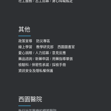
社工服務
/
志工招募
/
身心障礙鑑定
哪些動作最傷膝蓋？醫師：避免膝軟
骨磨損，走路、爬山的注意事項
2020-09-24
其他
COVID-19 【疫苗特別門診 – 成人】
預約
政策宣導
防災專區
線上學習
教學研究部
西園圖書室
2022-01-07
愛心捐贈
/
人力招募
/
意見反應
114年【公費流感及新冠疫苗】門診
藥品諮詢
/
新藥申請
/
用藥指導單張
檢驗科
/
保密性承諾
/
採檢手冊
預約
資訊安全及隱私權保護
2025-09-30
【預立醫療照護諮商】門診服務
2026-01-30
西園醫院
【快速肝癌篩檢MRI】新檢查服務
2026-02-06
執行社區醫療的模範醫院