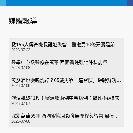
媒體報導
救155人傳奇機長難逃失智！醫揪買10條牙膏是前兆 這8招防阿茲海默
2026-07-23
醫學中心級醫療在萬華 西園醫院強化外科能量
2026-07-08
沒菸酒也瀕臨洗腎？65歲男靠「這習慣」逆轉腎功能 醫揭3招救命
2026-07-08
體溫飆破41度！醫連收兩例中暑病例：致死率達8成
2026-07-07
深耕萬華55年 西園醫院回顧發展歷程與智慧 醫療布局
2026-07-06