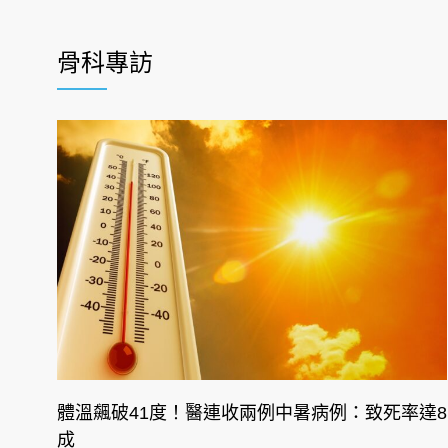
骨科專訪
體溫飆破41度！醫連收兩例中暑病例：致死率達8
成