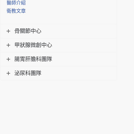
醫師介紹
衛教文章
骨關節中心
甲狀腺微創中心
腸胃肝膽科團隊
泌尿科團隊
【新聘醫師】外科教授
【新聘醫師】大腸直腸
【
姜正愷策略副院長
外科 方彥博醫師
陳