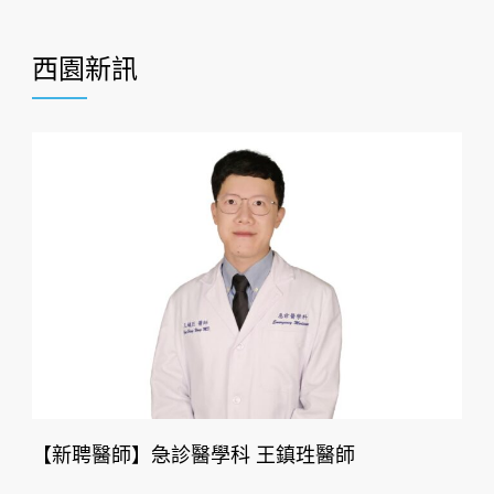
西園新訊
【新聘醫師】急診醫學科 王鎮珄醫師