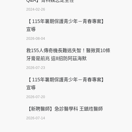
Q&A】骨科魏志定主任
2024-02-26
【 115年暑期保護青少年－青春專案】
宣導
2026-08-04
救155人傳奇機長難逃失智！醫揪買10條
牙膏是前兆 這8招防阿茲海默
2026-07-23
【 115年暑期保護青少年－青春專案】
宣導
2026-07-20
【新聘醫師】急診醫學科 王鎮珄醫師
2026-07-14
醫學中心級醫療在萬華 西園醫院強化外