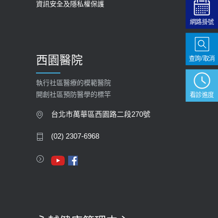
資訊安全及隱私權保護
2025-09-30
網路掛號
【預立醫療照護諮商】門診服務
2026-01-30
西園醫院
查詢/取消
【快速肝癌篩檢MRI】新檢查服務
2026-02-06
執行社區醫療的模範醫院
開創社區預防醫學的標竿
看診進度
大吃大喝、肥胖害到膽囊！膽結石、
膽息肉如何處理？
台北市萬華區西園路二段270號
2020-05-05
(02) 2307-6968
112年【公費流感疫苗】門診預約
2023-09-27