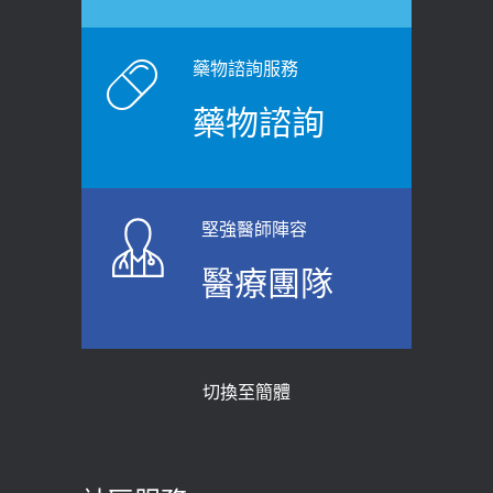
白天跑廁所超過8次，就算膀胱過動
健康網》端午節體重最易失守 醫：掌握4
症！醫師：趁中年訓練膀胱容量，防
原則避免血糖血壓飆高
老後睡不好、夜間易跌倒
藥物諮詢服務
2026-06-08
2021-03-05
藥物諮詢
【防跌密碼-防止嬰幼兒跌落及因應處理
瘦子也可能內臟脂肪過高！內臟脂肪
指引】 宣導
標準是多少？醫：過多恐增罹癌風險
2026-06-01
2023-04-25
堅強醫師陣容
上班常待在冷氣房？小心泌尿道感染
骨科魏志定主任接受專訪 【年代電視
醫療團隊
醫示警：1病症嚴重恐喪命
台聚焦2.0】
2026-05-28
2018-01-17
【2026年世界無菸日】 宣導
近4成人口骨質疏鬆？12類人快做骨
切換至簡體
質密度檢查！醫：注意5重點可逆轉
2026-05-21
骨鬆
【台灣癲癇婦女妊娠 登錄獎勵補助】 宣
2023-06-05
導