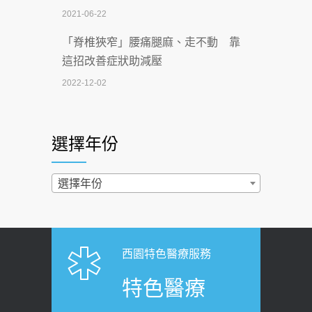
2021-06-22
【無菸城市】 宣導
「脊椎狹窄」腰痛腿麻、走不動 靠
2026-07-02
這招改善症狀助減壓
4連霸議員黃秋澤癌逝！食道癌為何奪命
2022-12-02
快？醫曝：出現「這特徵」恐已難逆轉
照胃鏡發現胃息肉，會變胃癌嗎？
2026-07-01
醫：多半良性但2種症狀要小心
選擇年份
西園醫院55周年 7／10捐血公益活動 邀
2022-02-17
民眾熱血響應
過量維生素D和鈣恐罹癌? 醫師釋
選擇年份
2026-06-30
疑：搞懂4原則不怕補錯
【憶路相伴 友你真好】 宣導
2019-04-22
2026-06-25
「落枕」不要大力按脖子！ 1招「伸
西園特色醫療服務
健康肛門痛都是痔瘡?醫談瘍瘍瘻管與肛
展運動」預防落枕
特色醫療
裂差異 逾50歲民眾可做1事
2020-12-15
2026-06-15