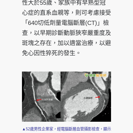
性大於55歲、家族中有早熟型冠
心症的直系血親等，則可考慮接受
「640切低劑量電腦斷層(CT)」檢
查，以早期診斷動脈狹窄嚴重度及
斑塊之存在，加以適當治療，以避
免心因性猝死的發生。
▲52歲男性企業家，經電腦斷層血管攝影檢查，顯示