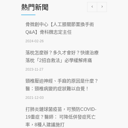
熱門新聞
科能量
2026-07-08
骨微創中心【人工膝關節置換手術
沒菸酒也瀕臨洗腎？65歲男靠「這習
Q&A】骨科魏志定主任
慣」逆轉腎功能 醫揭3招救命
2024-02-26
2026-07-08
落枕怎麼辦？多久才會好？快速治療
體溫飆破41度！醫連收兩例中暑病例：
落枕「2招自救法」必學緩解疼痛
致死率達8成
2023-11-27
2026-07-07
頸椎壓迫神經、手麻的原因是什麼？
深耕萬華55年 西園醫院回顧發展歷程與
醫：頸椎病變的症狀難以自覺！
智慧 醫療布局
2021-12-03
2026-07-06
打肺炎鏈球菌疫苗，可預防COVID-
【115年臺北市「防癌保衛戰：健康好禮
19重症？醫師： 可降低併發症死亡
一手刮」】 宣導
率，8種人建議施打
2026-07-02