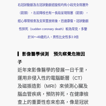
右冠狀動脈及左冠狀動脈迴旋枝均有小段完全阻塞外
（箭頭），左前降枝也有一長段呈現阻塞（箭頭），
經心導管檢查及支架置放術後，迅速康復。冠狀動脈
性猝死（sudden coronary death）較為常見，多鑒
於30～49歲的人，男性比女性多3.9倍
▎影像醫學偵測 預先察覺危險因
子
近年來影像醫學的發展一日千里，
運用非侵入性的電腦斷層（CT）
及磁振造影（MRI）來偵測心臟及
腦血管疾病，預防猝死，在健康檢
查上的重要性愈來愈高，像是冠狀