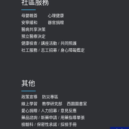
社區服務
膝蓋退化有9大部位 骨科醫坦言：不
2026-05-21
一定得換人工關節
女性必看國健署公費懶人包！這幾項檢
母嬰親善
心理健康
2019-10-08
安寧緩和
器官捐贈
查完全免費 沒做虧大了
醫病共享決策
20歲迪士尼男星因癲癇猝逝 老人小
2026-05-14
預立醫療決定
孩最好發、醫師點出8大前兆
健康檢查
/
講座活動
/
共同照護
2019-07-09
社工服務
/
志工招募
/
身心障礙鑑定
哪些動作最傷膝蓋？醫師：避免膝軟
骨磨損，走路、爬山的注意事項
2020-09-24
其他
COVID-19 【疫苗特別門診 – 成人】
預約
政策宣導
防災專區
線上學習
教學研究部
西園圖書室
2022-01-07
愛心捐贈
/
人力招募
/
意見反應
114年【公費流感及新冠疫苗】門診
藥品諮詢
/
新藥申請
/
用藥指導單張
檢驗科
/
保密性承諾
/
採檢手冊
預約