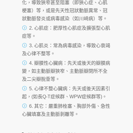
化，導致狹窄甚至阻塞（即狹心症、心肌
梗塞）等，或是先天性冠狀動脈異常、冠
狀動脈發炎或病毒感染（如川崎病）等。
2. 心肌症：肥厚性心肌症及擴張型心肌
症等。
3. 心肌炎：常為病毒感染，導致心衰竭
及心律不整等。
4. 瓣膜性心臟病：先天或後天的瓣膜病
變，如主動脈瓣狹窄、主動脈瓣閉所不全
及二尖瓣脫垂等。
5. 心律不整心臟病：先天或後天因素引
起，(如長Q-T症候群、WPW症候群等)。
6. 其它：嚴重肺栓塞、胸部外傷、急性
心臟填塞及主動脈剝離等。