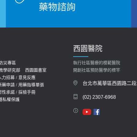
藥物諮詢
西園醫院
防災專區
執行社區醫療的模範醫院
教學研究部
西園圖書室
開創社區預防醫學的標竿
人力招募
/
意見反應
台北市萬華區西園路二段2
新藥申請
/
用藥指導單張
密性承諾
/
採檢手冊
(02) 2307-6968
隱私權保護