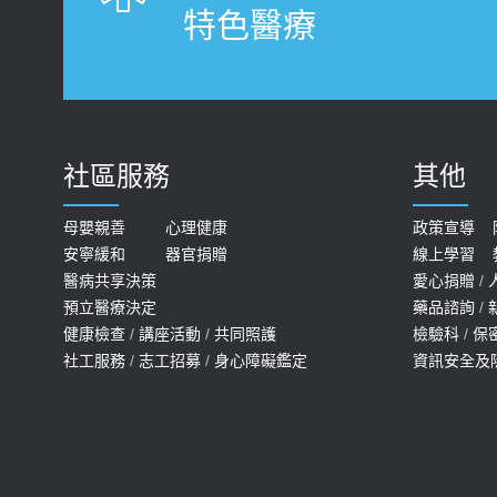
特色醫療
社區服務
其他
母嬰親善
心理健康
政策宣導
安寧緩和
器官捐贈
線上學習
醫病共享決策
愛心捐贈
/
預立醫療決定
藥品諮詢
/
健康檢查
/
講座活動
/
共同照護
檢驗科
/
保
社工服務
/
志工招募
/
身心障礙鑑定
資訊安全及