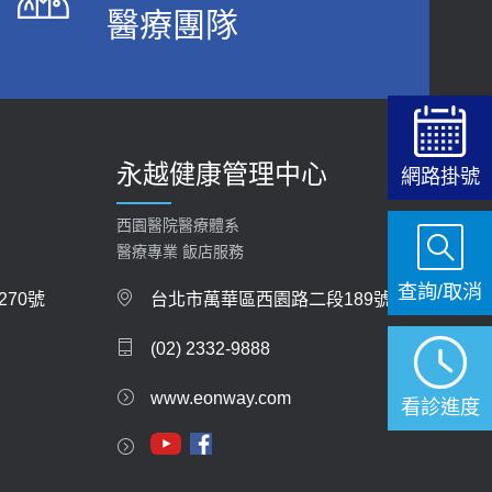
醫療團隊
2026-06-15
白天跑廁所超過8次，就算膀胱過動症！醫師：趁
中年訓練膀胱容量，防老後睡不好、夜間易跌倒
健康網》端午節體重最易失守 醫：掌握4原則
2021-03-05
避免血糖血壓飆高
2026-06-08
瘦子也可能內臟脂肪過高！內臟脂肪標準是多
永越健康管理中心
少？醫：過多恐增罹癌風險
網路掛號
【防跌密碼-防止嬰幼兒跌落及因應處理指
2023-04-25
引】 宣導
西園醫院醫療體系
2026-06-01
骨科魏志定主任接受專訪 【年代電視台聚焦2.0】
醫療專業 飯店服務
2018-01-17
查詢/取消
上班常待在冷氣房？小心泌尿道感染 醫示
70號
台北市萬華區西園路二段189號
警：1病症嚴重恐喪命
近4成人口骨質疏鬆？12類人快做骨質密度檢查！
(02) 2332-9888
2026-05-28
醫：注意5重點可逆轉骨鬆
2023-06-05
www.eonway.com
【2026年世界無菸日】 宣導
看診進度
2026-05-21
膝蓋退化有9大部位 骨科醫坦言：不一定得換人工
關節
【台灣癲癇婦女妊娠 登錄獎勵補助】 宣導