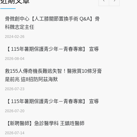
近期文章
骨微創中心【人工膝關節置換手術 Q&A】骨
科魏志定主任
2024-02-26
【 115年暑期保護青少年－青春專案】 宣導
2026-08-04
救155人傳奇機長難逃失智！醫揪買10條牙膏
是前兆 這8招防阿茲海默
2026-07-23
【 115年暑期保護青少年－青春專案】 宣導
2026-07-20
【新聘醫師】急診醫學科 王鎮珄醫師
2026-07-14