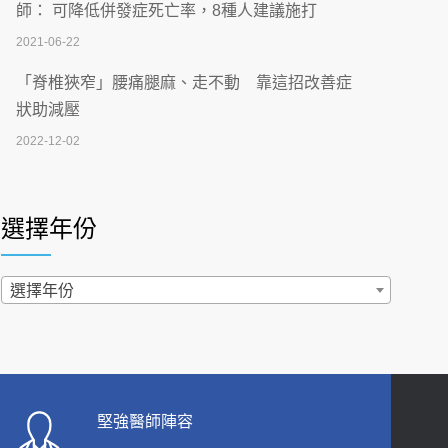
刮」】 宣導
師： 可降低併發症死亡率，8種人建議施打
2026-07-02
2021-06-22
【無菸城市】 宣導
「脊椎狹窄」腰痛腿麻、走不動 靠這招改善症
2026-07-02
狀助減壓
2022-12-02
4連霸議員黃秋澤癌逝！食道癌為何奪命快？
醫曝：出現「這特徵」恐已難逆轉
照胃鏡發現胃息肉，會變胃癌嗎？醫：多半良性
2026-07-01
但2種症狀要小心
選擇年份
2022-02-17
西園醫院55周年 7／10捐血公益活動 邀民眾
熱血響應
過量維生素D和鈣恐罹癌? 醫師釋疑：搞懂4原則
選擇年份
2026-06-30
不怕補錯
2019-04-22
【憶路相伴 友你真好】 宣導
2026-06-25
「落枕」不要大力按脖子！ 1招「伸展運動」預防
落枕
健康肛門痛都是痔瘡?醫談瘍瘍瘻管與肛裂差
堅強醫師陣容
2020-12-15
異 逾50歲民眾可做1事