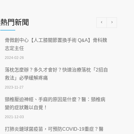
醫學中心級醫療在萬華 西園醫院強化外科能
量
熱門新聞
2026-07-08
沒菸酒也瀕臨洗腎？65歲男靠「這習慣」逆
骨微創中心【人工膝關節置換手術 Q&A】骨科魏
轉腎功能 醫揭3招救命
志定主任
2026-07-08
2024-02-26
體溫飆破41度！醫連收兩例中暑病例：致死
落枕怎麼辦？多久才會好？快速治療落枕「2招自
率達8成
救法」必學緩解疼痛
2026-07-07
2023-11-27
深耕萬華55年 西園醫院回顧發展歷程與智慧
頸椎壓迫神經、手麻的原因是什麼？醫：頸椎病
醫療布局
變的症狀難以自覺！
2026-07-06
2021-12-03
【115年臺北市「防癌保衛戰：健康好禮一手
打肺炎鏈球菌疫苗，可預防COVID-19重症？醫