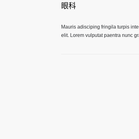
眼科
Mauris adisciping fringila turpis in
elit. Lorem vulputat paentra nunc gr