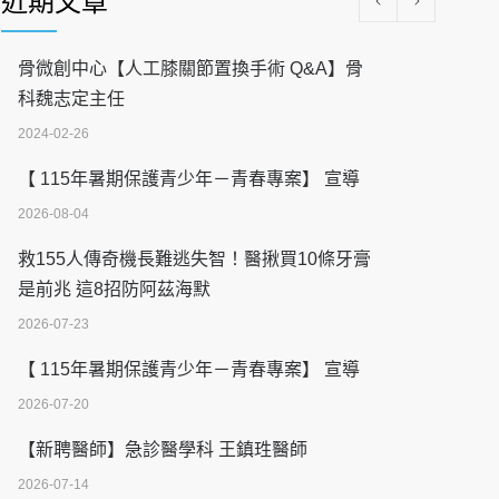
近期文章
骨微創中心【人工膝關節置換手術 Q&A】骨
科魏志定主任
2024-02-26
【 115年暑期保護青少年－青春專案】 宣導
2026-08-04
救155人傳奇機長難逃失智！醫揪買10條牙膏
是前兆 這8招防阿茲海默
2026-07-23
【 115年暑期保護青少年－青春專案】 宣導
2026-07-20
【新聘醫師】急診醫學科 王鎮珄醫師
2026-07-14