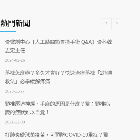
醫學中心級醫療在萬華 西園醫院強化外科能
量
熱門新聞
2026-07-08
沒菸酒也瀕臨洗腎？65歲男靠「這習慣」逆
骨微創中心【人工膝關節置換手術 Q&A】骨科魏
轉腎功能 醫揭3招救命
志定主任
2026-07-08
2024-02-26
體溫飆破41度！醫連收兩例中暑病例：致死
落枕怎麼辦？多久才會好？快速治療落枕「2招自
率達8成
救法」必學緩解疼痛
2026-07-07
2023-11-27
深耕萬華55年 西園醫院回顧發展歷程與智慧
頸椎壓迫神經、手麻的原因是什麼？醫：頸椎病
醫療布局
變的症狀難以自覺！
2026-07-06
2021-12-03
【115年臺北市「防癌保衛戰：健康好禮一手
打肺炎鏈球菌疫苗，可預防COVID-19重症？醫