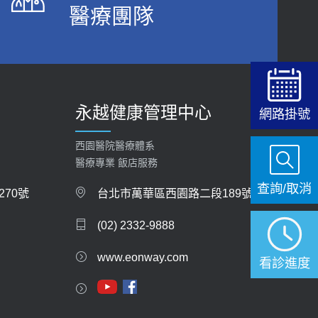
醫療團隊
2026-06-15
白天跑廁所超過8次，就算膀胱過動症！醫師：趁
中年訓練膀胱容量，防老後睡不好、夜間易跌倒
健康網》端午節體重最易失守 醫：掌握4原則
2021-03-05
避免血糖血壓飆高
2026-06-08
瘦子也可能內臟脂肪過高！內臟脂肪標準是多
永越健康管理中心
少？醫：過多恐增罹癌風險
網路掛號
【防跌密碼-防止嬰幼兒跌落及因應處理指
2023-04-25
引】 宣導
西園醫院醫療體系
2026-06-01
骨科魏志定主任接受專訪 【年代電視台聚焦2.0】
醫療專業 飯店服務
2018-01-17
查詢/取消
上班常待在冷氣房？小心泌尿道感染 醫示
70號
台北市萬華區西園路二段189號
警：1病症嚴重恐喪命
近4成人口骨質疏鬆？12類人快做骨質密度檢查！
(02) 2332-9888
2026-05-28
醫：注意5重點可逆轉骨鬆
2023-06-05
www.eonway.com
【2026年世界無菸日】 宣導
看診進度
2026-05-21
膝蓋退化有9大部位 骨科醫坦言：不一定得換人工
關節
【台灣癲癇婦女妊娠 登錄獎勵補助】 宣導