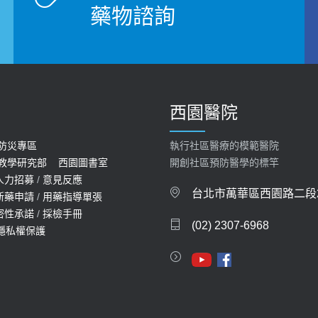
藥物諮詢
西園醫院
防災專區
執行社區醫療的模範醫院
教學研究部
西園圖書室
開創社區預防醫學的標竿
人力招募
/
意見反應
台北市萬華區西園路二段2
新藥申請
/
用藥指導單張
密性承諾
/
採檢手冊
(02) 2307-6968
隱私權保護