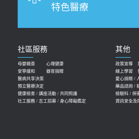
特色醫療
社區服務
其他
母嬰親善
心理健康
政策宣導
安寧緩和
器官捐贈
線上學習
醫病共享決策
愛心捐贈
/
預立醫療決定
藥品諮詢
/
健康檢查
/
講座活動
/
共同照護
檢驗科
/
保
社工服務
/
志工招募
/
身心障礙鑑定
資訊安全及