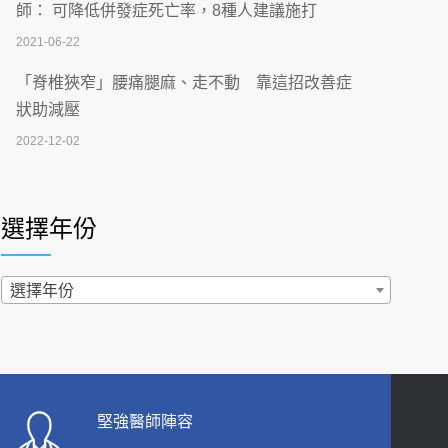
刮」】 宣導
師： 可降低併發症死亡率，8種人建議施打
2026-07-02
2021-06-22
【無菸城市】 宣導
「脊椎狹窄」腰痛腿麻、走不動 靠這招改善症
2026-07-02
狀助減壓
2022-12-02
4連霸議員黃秋澤癌逝！食道癌為何奪命快？
醫曝：出現「這特徵」恐已難逆轉
照胃鏡發現胃息肉，會變胃癌嗎？醫：多半良性
2026-07-01
但2種症狀要小心
選擇年份
2022-02-17
西園醫院55周年 7／10捐血公益活動 邀民眾
熱血響應
過量維生素D和鈣恐罹癌? 醫師釋疑：搞懂4原則
選擇年份
2026-06-30
不怕補錯
2019-04-22
【憶路相伴 友你真好】 宣導
2026-06-25
「落枕」不要大力按脖子！ 1招「伸展運動」預防
落枕
健康肛門痛都是痔瘡?醫談瘍瘍瘻管與肛裂差
堅強醫師陣容
2020-12-15
異 逾50歲民眾可做1事