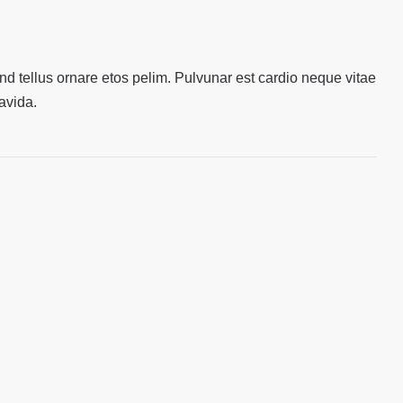
tend tellus ornare etos pelim. Pulvunar est cardio neque vitae
avida.