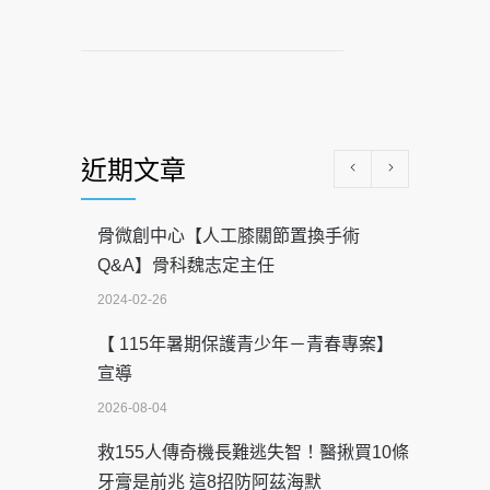
近期文章
骨微創中心【人工膝關節置換手術
Q&A】骨科魏志定主任
2024-02-26
【 115年暑期保護青少年－青春專案】
宣導
2026-08-04
救155人傳奇機長難逃失智！醫揪買10條
牙膏是前兆 這8招防阿茲海默