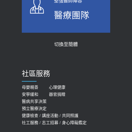
堅強醫師陣容
上班常待在冷氣房？小心泌尿道感染
骨科魏志定主任接受專訪 【年代電視
醫療團隊
醫示警：1病症嚴重恐喪命
台聚焦2.0】
2026-05-28
2018-01-17
【2026年世界無菸日】 宣導
近4成人口骨質疏鬆？12類人快做骨
切換至簡體
質密度檢查！醫：注意5重點可逆轉
2026-05-21
骨鬆
【台灣癲癇婦女妊娠 登錄獎勵補助】 宣
2023-06-05
導
社區服務
膝蓋退化有9大部位 骨科醫坦言：不
2026-05-21
一定得換人工關節
女性必看國健署公費懶人包！這幾項檢
母嬰親善
心理健康
2019-10-08
安寧緩和
器官捐贈
查完全免費 沒做虧大了
醫病共享決策
20歲迪士尼男星因癲癇猝逝 老人小
2026-05-14
預立醫療決定
孩最好發、醫師點出8大前兆
健康檢查
/
講座活動
/
共同照護
2019-07-09
社工服務
/
志工招募
/
身心障礙鑑定