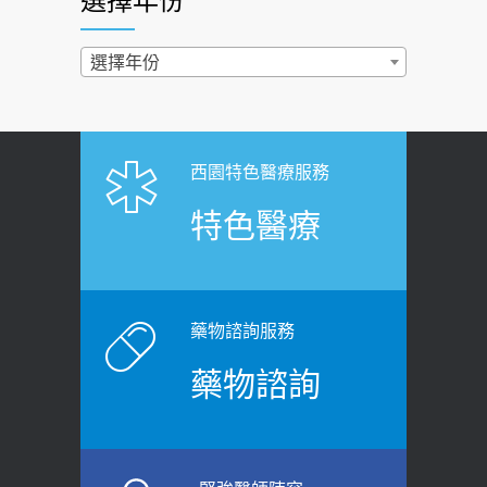
選擇年份
西園醫院55周年 7／10捐血公益活動 邀
2022-02-17
民眾熱血響應
過量維生素D和鈣恐罹癌? 醫師釋
選擇年份
2026-06-30
疑：搞懂4原則不怕補錯
【憶路相伴 友你真好】 宣導
2019-04-22
2026-06-25
「落枕」不要大力按脖子！ 1招「伸
西園特色醫療服務
健康肛門痛都是痔瘡?醫談瘍瘍瘻管與肛
展運動」預防落枕
特色醫療
裂差異 逾50歲民眾可做1事
2020-12-15
2026-06-15
白天跑廁所超過8次，就算膀胱過動
健康網》端午節體重最易失守 醫：掌握4
症！醫師：趁中年訓練膀胱容量，防
原則避免血糖血壓飆高
老後睡不好、夜間易跌倒
藥物諮詢服務
2026-06-08
2021-03-05
藥物諮詢
【防跌密碼-防止嬰幼兒跌落及因應處理
瘦子也可能內臟脂肪過高！內臟脂肪
指引】 宣導
標準是多少？醫：過多恐增罹癌風險
2026-06-01
2023-04-25