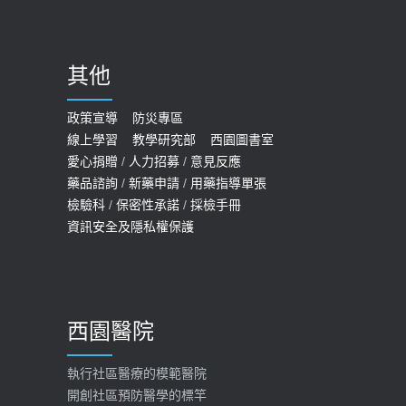
哪些動作最傷膝蓋？醫師：避免膝軟
骨磨損，走路、爬山的注意事項
2020-09-24
其他
COVID-19 【疫苗特別門診 – 成人】
預約
政策宣導
防災專區
線上學習
教學研究部
西園圖書室
2022-01-07
愛心捐贈
/
人力招募
/
意見反應
114年【公費流感及新冠疫苗】門診
藥品諮詢
/
新藥申請
/
用藥指導單張
檢驗科
/
保密性承諾
/
採檢手冊
預約
資訊安全及隱私權保護
2025-09-30
【預立醫療照護諮商】門診服務
2026-01-30
西園醫院
【快速肝癌篩檢MRI】新檢查服務
2026-02-06
執行社區醫療的模範醫院
開創社區預防醫學的標竿
大吃大喝、肥胖害到膽囊！膽結石、