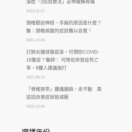
落枕「2招自救法」必學緩解疼痛
致死率達8成
2023-11-27
2026-07-07
頸椎壓迫神經、手麻的原因是什麼？
深耕萬華55年 西園醫院回顧發展歷程與
醫：頸椎病變的症狀難以自覺！
智慧 醫療布局
2021-12-03
2026-07-06
打肺炎鏈球菌疫苗，可預防COVID-
【115年臺北市「防癌保衛戰：健康好禮
19重症？醫師： 可降低併發症死亡
一手刮」】 宣導
率，8種人建議施打
2026-07-02
2021-06-22
【無菸城市】 宣導
「脊椎狹窄」腰痛腿麻、走不動 靠
2026-07-02
這招改善症狀助減壓
4連霸議員黃秋澤癌逝！食道癌為何奪命
2022-12-02
快？醫曝：出現「這特徵」恐已難逆轉
照胃鏡發現胃息肉，會變胃癌嗎？
2026-07-01
醫：多半良性但2種症狀要小心