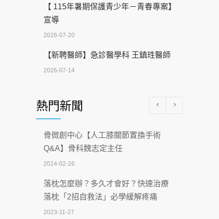
【 115年暑期保護青少年－青春專案】
宣導
2026-07-20
【新聘醫師】急診醫學科 王鎮珄醫師
2026-07-14
醫學中心級醫療在萬華 西園醫院強化外
熱門新聞
科能量
2026-07-08
骨微創中心【人工膝關節置換手術
沒菸酒也瀕臨洗腎？65歲男靠「這習
Q&A】骨科魏志定主任
慣」逆轉腎功能 醫揭3招救命
2024-02-26
2026-07-08
落枕怎麼辦？多久才會好？快速治療
體溫飆破41度！醫連收兩例中暑病例：
落枕「2招自救法」必學緩解疼痛
致死率達8成
2023-11-27
2026-07-07