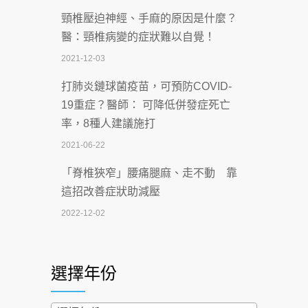
頸椎壓迫神經、手麻的原因是什麼？
深耕萬華55年 西園醫院回顧發展歷程與
醫：頸椎病變的症狀難以自覺！
智慧 醫療布局
2021-12-03
2026-07-06
打肺炎鏈球菌疫苗，可預防COVID-
【115年臺北市「防癌保衛戰：健康好禮
19重症？醫師： 可降低併發症死亡
一手刮」】 宣導
率，8種人建議施打
2026-07-02
2021-06-22
【無菸城市】 宣導
「脊椎狹窄」腰痛腿麻、走不動 靠
2026-07-02
這招改善症狀助減壓
4連霸議員黃秋澤癌逝！食道癌為何奪命
2022-12-02
快？醫曝：出現「這特徵」恐已難逆轉
照胃鏡發現胃息肉，會變胃癌嗎？
2026-07-01
醫：多半良性但2種症狀要小心
選擇年份
西園醫院55周年 7／10捐血公益活動 邀
2022-02-17
民眾熱血響應