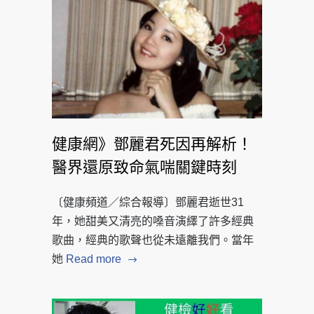
健康網》鄧麗君死因再解析！
醫界還原致命氣喘關鍵時刻
〔健康頻道／綜合報導〕鄧麗君逝世31
年，她甜美又清亮的嗓音演繹了許多經典
歌曲，經典的歌聲也從未遠離我們。當年
她
Read more