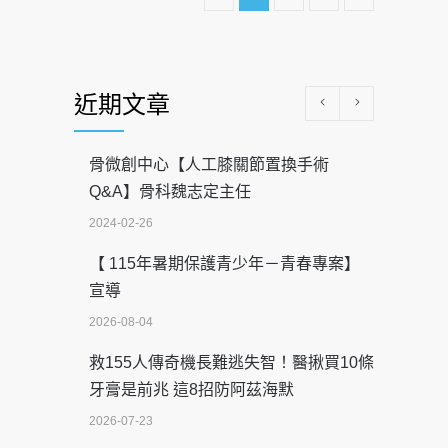
近期文章
骨微創中心【人工膝關節置換手術
Q&A】骨科魏志定主任
2024-02-26
【 115年暑期保護青少年－青春專案】
宣導
2026-08-04
救155人傳奇機長難逃失智！醫揪買10條
牙膏是前兆 這8招防阿茲海默
2026-07-23