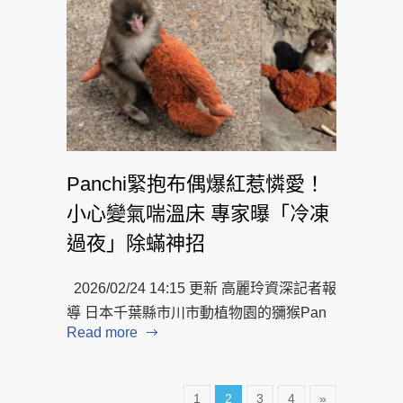
Panchi緊抱布偶爆紅惹憐愛！
小心變氣喘溫床 專家曝「冷凍
過夜」除蟎神招
2026/02/24 14:15 更新 高麗玲資深記者報
導 日本千葉縣市川市動植物園的獼猴Pan
Read more
1
2
3
4
»