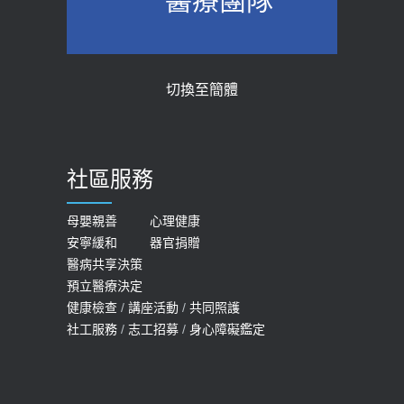
醫療團隊
醫示警：1病症嚴重恐喪命
台聚焦2.0】
2026-05-28
2018-01-17
【2026年世界無菸日】 宣導
近4成人口骨質疏鬆？12類人快做骨
切換至簡體
質密度檢查！醫：注意5重點可逆轉
2026-05-21
骨鬆
【台灣癲癇婦女妊娠 登錄獎勵補助】 宣
2023-06-05
導
社區服務
膝蓋退化有9大部位 骨科醫坦言：不
2026-05-21
一定得換人工關節
女性必看國健署公費懶人包！這幾項檢
母嬰親善
心理健康
2019-10-08
安寧緩和
器官捐贈
查完全免費 沒做虧大了
醫病共享決策
20歲迪士尼男星因癲癇猝逝 老人小
2026-05-14
預立醫療決定
孩最好發、醫師點出8大前兆
健康檢查
/
講座活動
/
共同照護
2019-07-09
社工服務
/
志工招募
/
身心障礙鑑定
哪些動作最傷膝蓋？醫師：避免膝軟
骨磨損，走路、爬山的注意事項