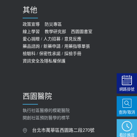
2020-09-24
其他
COVID-19 【疫苗特別門診 – 成人】
預約
政策宣導
防災專區
線上學習
教學研究部
西園圖書室
2022-01-07
愛心捐贈
/
人力招募
/
意見反應
114年【公費流感及新冠疫苗】門診
藥品諮詢
/
新藥申請
/
用藥指導單張
檢驗科
/
保密性承諾
/
採檢手冊
預約
資訊安全及隱私權保護
2025-09-30
【預立醫療照護諮商】門診服務
2026-01-30
網路掛號
西園醫院
【快速肝癌篩檢MRI】新檢查服務
2026-02-06
執行社區醫療的模範醫院
查詢/取消
開創社區預防醫學的標竿
大吃大喝、肥胖害到膽囊！膽結石、
膽息肉如何處理？
台北市萬華區西園路二段270號
看診進度