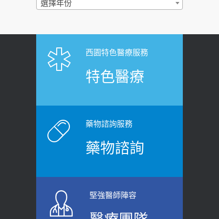
過量維生素D和鈣恐罹癌? 醫師釋
選擇年份
2026-06-30
疑：搞懂4原則不怕補錯
【憶路相伴 友你真好】 宣導
2019-04-22
2026-06-25
「落枕」不要大力按脖子！ 1招「伸
西園特色醫療服務
健康肛門痛都是痔瘡?醫談瘍瘍瘻管與肛
展運動」預防落枕
特色醫療
裂差異 逾50歲民眾可做1事
2020-12-15
2026-06-15
白天跑廁所超過8次，就算膀胱過動
健康網》端午節體重最易失守 醫：掌握4
症！醫師：趁中年訓練膀胱容量，防
原則避免血糖血壓飆高
老後睡不好、夜間易跌倒
藥物諮詢服務
2026-06-08
2021-03-05
藥物諮詢
【防跌密碼-防止嬰幼兒跌落及因應處理
瘦子也可能內臟脂肪過高！內臟脂肪
指引】 宣導
標準是多少？醫：過多恐增罹癌風險
2026-06-01
2023-04-25
堅強醫師陣容
上班常待在冷氣房？小心泌尿道感染
骨科魏志定主任接受專訪 【年代電視