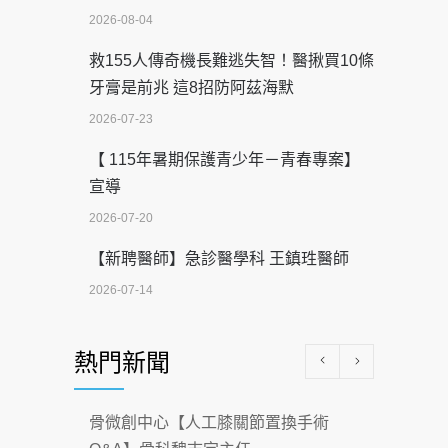
2026-08-04
救155人傳奇機長難逃失智！醫揪買10條
牙膏是前兆 這8招防阿茲海默
2026-07-23
【 115年暑期保護青少年－青春專案】
宣導
2026-07-20
【新聘醫師】急診醫學科 王鎮珄醫師
2026-07-14
醫學中心級醫療在萬華 西園醫院強化外
熱門新聞
科能量
2026-07-08
骨微創中心【人工膝關節置換手術
沒菸酒也瀕臨洗腎？65歲男靠「這習