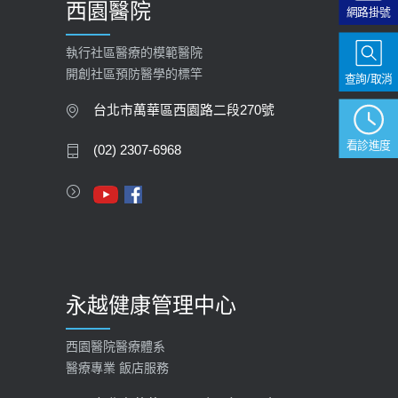
西園醫院
網路掛號
【快速肝癌篩檢MRI】新檢查服務
2026-02-06
執行社區醫療的模範醫院
開創社區預防醫學的標竿
查詢/取消
大吃大喝、肥胖害到膽囊！膽結石、
膽息肉如何處理？
台北市萬華區西園路二段270號
2020-05-05
看診進度
(02) 2307-6968
112年【公費流感疫苗】門診預約
2023-09-27
永越健康管理中心
西園醫院醫療體系
醫療專業 飯店服務