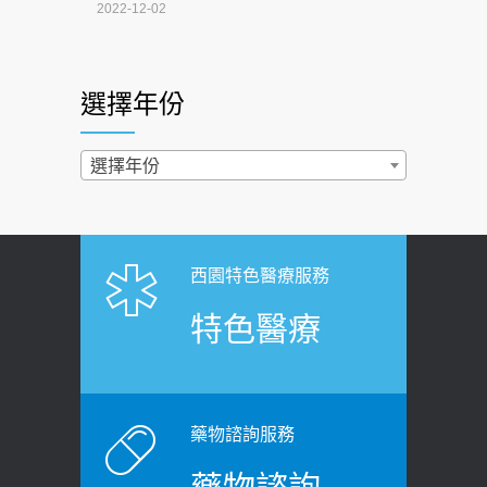
4連霸議員黃秋澤癌逝！食道癌為何奪命
2022-12-02
快？醫曝：出現「這特徵」恐已難逆轉
照胃鏡發現胃息肉，會變胃癌嗎？
2026-07-01
醫：多半良性但2種症狀要小心
選擇年份
西園醫院55周年 7／10捐血公益活動 邀
2022-02-17
民眾熱血響應
過量維生素D和鈣恐罹癌? 醫師釋
選擇年份
2026-06-30
疑：搞懂4原則不怕補錯
【憶路相伴 友你真好】 宣導
2019-04-22
2026-06-25
「落枕」不要大力按脖子！ 1招「伸
西園特色醫療服務
健康肛門痛都是痔瘡?醫談瘍瘍瘻管與肛
展運動」預防落枕
特色醫療
裂差異 逾50歲民眾可做1事
2020-12-15
2026-06-15
白天跑廁所超過8次，就算膀胱過動
健康網》端午節體重最易失守 醫：掌握4
症！醫師：趁中年訓練膀胱容量，防
原則避免血糖血壓飆高
老後睡不好、夜間易跌倒
藥物諮詢服務
2026-06-08
2021-03-05