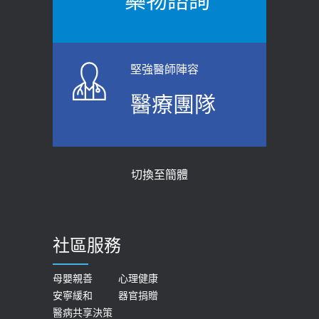
藥物諮詢
【防跌密碼-防止嬰幼兒跌落及因應處理
瘦子也可能內臟脂肪過高！內臟脂肪
指引】 宣導
標準是多少？醫：過多恐增罹癌風險
2026-06-01
2023-04-25
堅強醫師陣容
上班常待在冷氣房？小心泌尿道感染
骨科魏志定主任接受專訪 【年代電視
醫療團隊
醫示警：1病症嚴重恐喪命
台聚焦2.0】
2026-05-28
2018-01-17
【2026年世界無菸日】 宣導
近4成人口骨質疏鬆？12類人快做骨
切換至簡體
質密度檢查！醫：注意5重點可逆轉
2026-05-21
骨鬆
【台灣癲癇婦女妊娠 登錄獎勵補助】 宣
2023-06-05
導
社區服務
膝蓋退化有9大部位 骨科醫坦言：不
2026-05-21
一定得換人工關節
女性必看國健署公費懶人包！這幾項檢
母嬰親善
心理健康
2019-10-08
安寧緩和
器官捐贈
查完全免費 沒做虧大了
醫病共享決策
20歲迪士尼男星因癲癇猝逝 老人小