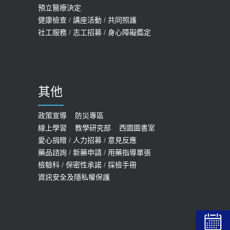
2026-05-14
預立醫療決定
孩最好發、醫師點出8大前兆
健康檢查
/
講座活動
/
共同照護
2019-07-09
社工服務
/
志工招募
/
身心障礙鑑定
哪些動作最傷膝蓋？醫師：避免膝軟
骨磨損，走路、爬山的注意事項
2020-09-24
其他
COVID-19 【疫苗特別門診 – 成人】
預約
政策宣導
防災專區
線上學習
教學研究部
西園圖書室
2022-01-07
愛心捐贈
/
人力招募
/
意見反應
114年【公費流感及新冠疫苗】門診
藥品諮詢
/
新藥申請
/
用藥指導單張
檢驗科
/
保密性承諾
/
採檢手冊
預約
資訊安全及隱私權保護
2025-09-30
【預立醫療照護諮商】門診服務
2026-01-30