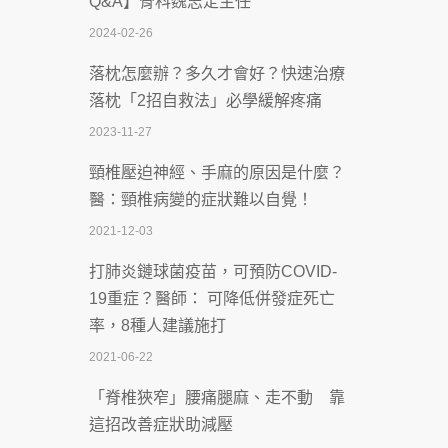
Q&A】骨科魏志定主任
慣」逆轉腎功能 醫揭3招救命
2024-02-26
2026-07-08
落枕怎麼辦？多久才會好？快速治療
體溫飆破41度！醫連收兩例中暑病例：
落枕「2招自救法」必學緩解疼痛
致死率達8成
2023-11-27
2026-07-07
頸椎壓迫神經、手麻的原因是什麼？
深耕萬華55年 西園醫院回顧發展歷程與
醫：頸椎病變的症狀難以自覺！
智慧 醫療布局
2021-12-03
2026-07-06
打肺炎鏈球菌疫苗，可預防COVID-
【115年臺北市「防癌保衛戰：健康好禮
19重症？醫師： 可降低併發症死亡
一手刮」】 宣導
率，8種人建議施打
2026-07-02
2021-06-22
【無菸城市】 宣導
「脊椎狹窄」腰痛腿麻、走不動 靠
2026-07-02
這招改善症狀助減壓