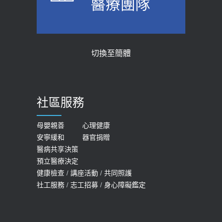
醫療團隊
醫示警：1病症嚴重恐喪命
台聚焦2.0】
2026-05-28
2018-01-17
【2026年世界無菸日】 宣導
近4成人口骨質疏鬆？12類人快做骨
切換至簡體
質密度檢查！醫：注意5重點可逆轉
2026-05-21
骨鬆
【台灣癲癇婦女妊娠 登錄獎勵補助】 宣
2023-06-05
導
社區服務
膝蓋退化有9大部位 骨科醫坦言：不
2026-05-21
一定得換人工關節
女性必看國健署公費懶人包！這幾項檢
母嬰親善
心理健康
2019-10-08
安寧緩和
器官捐贈
查完全免費 沒做虧大了
醫病共享決策
20歲迪士尼男星因癲癇猝逝 老人小
2026-05-14
預立醫療決定
孩最好發、醫師點出8大前兆
健康檢查
/
講座活動
/
共同照護
2019-07-09
社工服務
/
志工招募
/
身心障礙鑑定
哪些動作最傷膝蓋？醫師：避免膝軟
骨磨損，走路、爬山的注意事項