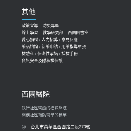
2020-09-24
其他
COVID-19 【疫苗特別門診 – 成人】
預約
政策宣導
防災專區
線上學習
教學研究部
西園圖書室
2022-01-07
愛心捐贈
/
人力招募
/
意見反應
114年【公費流感及新冠疫苗】門診
藥品諮詢
/
新藥申請
/
用藥指導單張
檢驗科
/
保密性承諾
/
採檢手冊
預約
資訊安全及隱私權保護
2025-09-30
【預立醫療照護諮商】門診服務
2026-01-30
西園醫院
【快速肝癌篩檢MRI】新檢查服務
2026-02-06
執行社區醫療的模範醫院
開創社區預防醫學的標竿
大吃大喝、肥胖害到膽囊！膽結石、
膽息肉如何處理？
台北市萬華區西園路二段270號