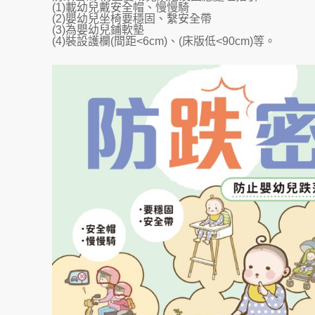
(1)載幼兒戴安全帽、慢慢騎
(2)嬰幼兒坐椅要穩固、繫安全帶
(3)為嬰幼兒鋪軟墊
(4)裝設護欄(間距<6cm)、(床版低<90cm)等。