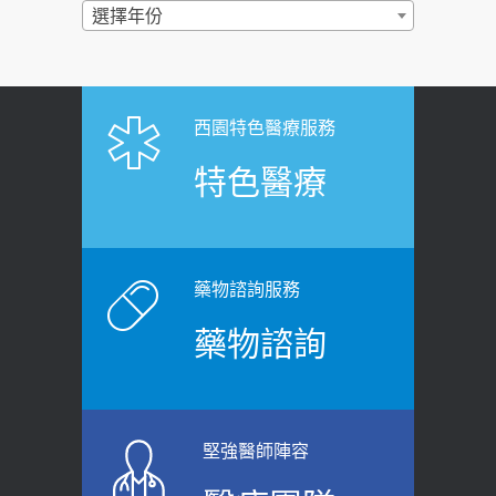
過量維生素D和鈣恐罹癌? 醫師釋
選擇年份
2026-06-30
疑：搞懂4原則不怕補錯
【憶路相伴 友你真好】 宣導
2019-04-22
2026-06-25
「落枕」不要大力按脖子！ 1招「伸
西園特色醫療服務
健康肛門痛都是痔瘡?醫談瘍瘍瘻管與肛
展運動」預防落枕
特色醫療
裂差異 逾50歲民眾可做1事
2020-12-15
2026-06-15
白天跑廁所超過8次，就算膀胱過動
健康網》端午節體重最易失守 醫：掌握4
症！醫師：趁中年訓練膀胱容量，防
原則避免血糖血壓飆高
老後睡不好、夜間易跌倒
藥物諮詢服務
2026-06-08
2021-03-05
藥物諮詢
【防跌密碼-防止嬰幼兒跌落及因應處理
瘦子也可能內臟脂肪過高！內臟脂肪
指引】 宣導
標準是多少？醫：過多恐增罹癌風險
2026-06-01
2023-04-25
堅強醫師陣容
上班常待在冷氣房？小心泌尿道感染
骨科魏志定主任接受專訪 【年代電視