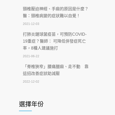
2026-07-07
頸椎壓迫神經、手麻的原因是什麼？
深耕萬華55年 西園醫院回顧發展歷程與
醫：頸椎病變的症狀難以自覺！
智慧 醫療布局
2021-12-03
2026-07-06
打肺炎鏈球菌疫苗，可預防COVID-
【115年臺北市「防癌保衛戰：健康好禮
19重症？醫師： 可降低併發症死亡
一手刮」】 宣導
率，8種人建議施打
2026-07-02
2021-06-22
【無菸城市】 宣導
「脊椎狹窄」腰痛腿麻、走不動 靠
2026-07-02
這招改善症狀助減壓
4連霸議員黃秋澤癌逝！食道癌為何奪命
2022-12-02
快？醫曝：出現「這特徵」恐已難逆轉
照胃鏡發現胃息肉，會變胃癌嗎？
2026-07-01
醫：多半良性但2種症狀要小心
選擇年份
西園醫院55周年 7／10捐血公益活動 邀
2022-02-17
民眾熱血響應