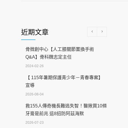
近期文章
骨微創中心【人工膝關節置換手術
Q&A】骨科魏志定主任
2024-02-26
【 115年暑期保護青少年－青春專案】
宣導
2026-08-04
救155人傳奇機長難逃失智！醫揪買10條
牙膏是前兆 這8招防阿茲海默
2026-07-23