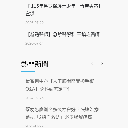
【 115年暑期保護青少年－青春專案】
宣導
2026-07-20
【新聘醫師】急診醫學科 王鎮珄醫師
2026-07-14
醫學中心級醫療在萬華 西園醫院強化外
熱門新聞
科能量
2026-07-08
骨微創中心【人工膝關節置換手術
沒菸酒也瀕臨洗腎？65歲男靠「這習
Q&A】骨科魏志定主任
慣」逆轉腎功能 醫揭3招救命
2024-02-26
2026-07-08
落枕怎麼辦？多久才會好？快速治療
體溫飆破41度！醫連收兩例中暑病例：
落枕「2招自救法」必學緩解疼痛
致死率達8成
2023-11-27