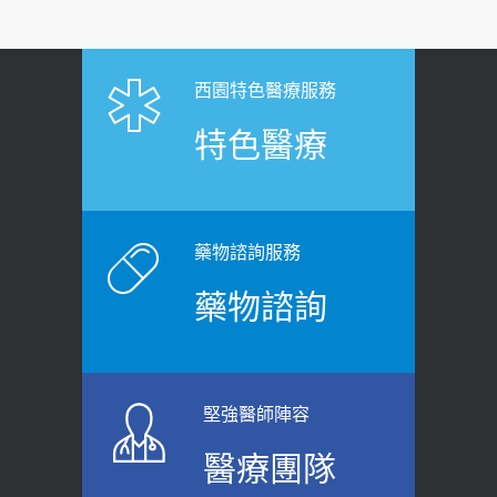
疑：搞懂4原則不怕補錯
【憶路相伴 友你真好】 宣導
2019-04-22
2026-06-25
「落枕」不要大力按脖子！ 1招「伸
西園特色醫療服務
健康肛門痛都是痔瘡?醫談瘍瘍瘻管與肛
展運動」預防落枕
特色醫療
裂差異 逾50歲民眾可做1事
2020-12-15
2026-06-15
白天跑廁所超過8次，就算膀胱過動
健康網》端午節體重最易失守 醫：掌握4
症！醫師：趁中年訓練膀胱容量，防
原則避免血糖血壓飆高
老後睡不好、夜間易跌倒
藥物諮詢服務
2026-06-08
2021-03-05
藥物諮詢
【防跌密碼-防止嬰幼兒跌落及因應處理
瘦子也可能內臟脂肪過高！內臟脂肪
指引】 宣導
標準是多少？醫：過多恐增罹癌風險
2026-06-01
2023-04-25
堅強醫師陣容
上班常待在冷氣房？小心泌尿道感染
骨科魏志定主任接受專訪 【年代電視
醫療團隊
醫示警：1病症嚴重恐喪命
台聚焦2.0】