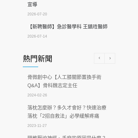
宣導
2026-07-20
【新聘醫師】急診醫學科 王鎮珄醫師
2026-07-14
醫學中心級醫療在萬華 西園醫院強化外
熱門新聞
科能量
2026-07-08
骨微創中心【人工膝關節置換手術
沒菸酒也瀕臨洗腎？65歲男靠「這習
Q&A】骨科魏志定主任
慣」逆轉腎功能 醫揭3招救命
2024-02-26
2026-07-08
落枕怎麼辦？多久才會好？快速治療
體溫飆破41度！醫連收兩例中暑病例：
落枕「2招自救法」必學緩解疼痛
致死率達8成
2023-11-27
2026-07-07