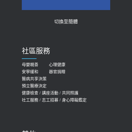
2026-05-28
2018-01-17
【2026年世界無菸日】 宣導
近4成人口骨質疏鬆？12類人快做骨
切換至簡體
質密度檢查！醫：注意5重點可逆轉
2026-05-21
骨鬆
【台灣癲癇婦女妊娠 登錄獎勵補助】 宣
2023-06-05
導
社區服務
膝蓋退化有9大部位 骨科醫坦言：不
2026-05-21
一定得換人工關節
女性必看國健署公費懶人包！這幾項檢
母嬰親善
心理健康
2019-10-08
安寧緩和
器官捐贈
查完全免費 沒做虧大了
醫病共享決策
20歲迪士尼男星因癲癇猝逝 老人小
2026-05-14
預立醫療決定
孩最好發、醫師點出8大前兆
健康檢查
/
講座活動
/
共同照護
2019-07-09
社工服務
/
志工招募
/
身心障礙鑑定
哪些動作最傷膝蓋？醫師：避免膝軟
骨磨損，走路、爬山的注意事項
2020-09-24