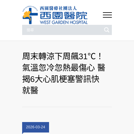
周末轉涼下周飆31℃！
氣溫忽冷忽熱最傷心 醫
揭6大心肌梗塞警訊快
就醫
2026-03-24