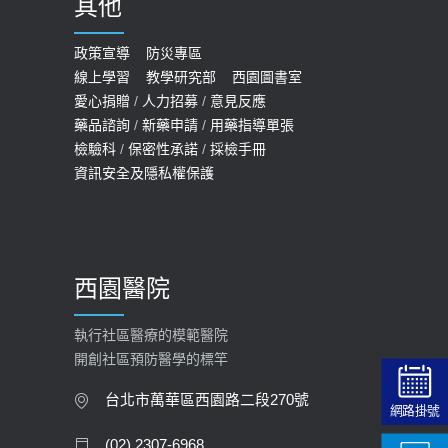
其他
COVID-19 【疫苗特別門診 – 成人】
預約
政策宣導
防災專區
線上學習
教學研究部
西園圖書室
2022-01-07
愛心捐贈
/
人力招募
/
意見反應
114年【公費流感及新冠疫苗】門診
藥品諮詢
/
新藥申請
/
用藥指導單張
檢驗科
/
保密性承諾
/
採檢手冊
預約
資訊安全及隱私權保護
2025-09-30
【預立醫療照護諮商】門診服務
2026-01-30
西園醫院
【快速肝癌篩檢MRI】新檢查服務
2026-02-06
執行社區醫療的模範醫院
開創社區預防醫學的標竿
大吃大喝、肥胖害到膽囊！膽結石、
膽息肉如何處理？
台北市萬華區西園路二段270號
網路掛號
2020-05-05
(02) 2307-6968