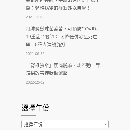
頸椎壓迫神經、手麻的原因是什麼？
深耕萬華55年 西園醫院回顧發展歷程與
醫：頸椎病變的症狀難以自覺！
智慧 醫療布局
2021-12-03
2026-07-06
打肺炎鏈球菌疫苗，可預防COVID-
【115年臺北市「防癌保衛戰：健康好禮
19重症？醫師： 可降低併發症死亡
一手刮」】 宣導
率，8種人建議施打
2026-07-02
2021-06-22
【無菸城市】 宣導
「脊椎狹窄」腰痛腿麻、走不動 靠
2026-07-02
這招改善症狀助減壓
4連霸議員黃秋澤癌逝！食道癌為何奪命
2022-12-02
快？醫曝：出現「這特徵」恐已難逆轉
照胃鏡發現胃息肉，會變胃癌嗎？
2026-07-01
醫：多半良性但2種症狀要小心
選擇年份
西園醫院55周年 7／10捐血公益活動 邀
2022-02-17
民眾熱血響應
過量維生素D和鈣恐罹癌? 醫師釋
選擇年份
2026-06-30