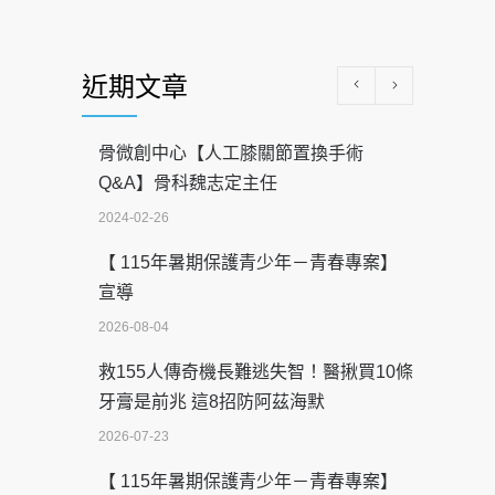
近期文章
骨微創中心【人工膝關節置換手術
Q&A】骨科魏志定主任
2024-02-26
【 115年暑期保護青少年－青春專案】
宣導
2026-08-04
救155人傳奇機長難逃失智！醫揪買10條
牙膏是前兆 這8招防阿茲海默
2026-07-23
【 115年暑期保護青少年－青春專案】