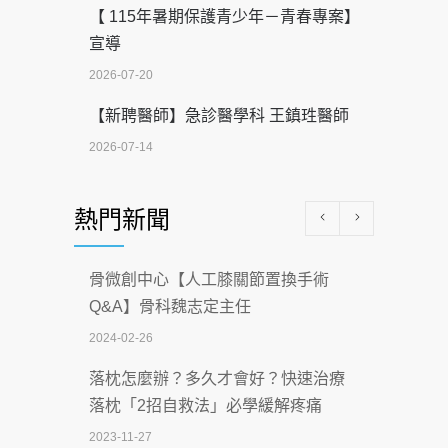
【 115年暑期保護青少年－青春專案】
宣導
2026-07-20
【新聘醫師】急診醫學科 王鎮珄醫師
2026-07-14
醫學中心級醫療在萬華 西園醫院強化外
熱門新聞
科能量
2026-07-08
骨微創中心【人工膝關節置換手術
沒菸酒也瀕臨洗腎？65歲男靠「這習
Q&A】骨科魏志定主任
慣」逆轉腎功能 醫揭3招救命
2024-02-26
2026-07-08
落枕怎麼辦？多久才會好？快速治療
體溫飆破41度！醫連收兩例中暑病例：
落枕「2招自救法」必學緩解疼痛
致死率達8成
2023-11-27
2026-07-07