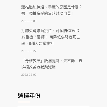
頸椎壓迫神經、手麻的原因是什麼？
深耕萬華55年 西園醫院回顧發展歷程與
醫：頸椎病變的症狀難以自覺！
智慧 醫療布局
2021-12-03
2026-07-06
打肺炎鏈球菌疫苗，可預防COVID-
【115年臺北市「防癌保衛戰：健康好禮
19重症？醫師： 可降低併發症死亡
一手刮」】 宣導
率，8種人建議施打
2026-07-02
2021-06-22
【無菸城市】 宣導
「脊椎狹窄」腰痛腿麻、走不動 靠
2026-07-02
這招改善症狀助減壓
4連霸議員黃秋澤癌逝！食道癌為何奪命
2022-12-02
快？醫曝：出現「這特徵」恐已難逆轉
照胃鏡發現胃息肉，會變胃癌嗎？
2026-07-01
醫：多半良性但2種症狀要小心
選擇年份
西園醫院55周年 7／10捐血公益活動 邀
2022-02-17
民眾熱血響應