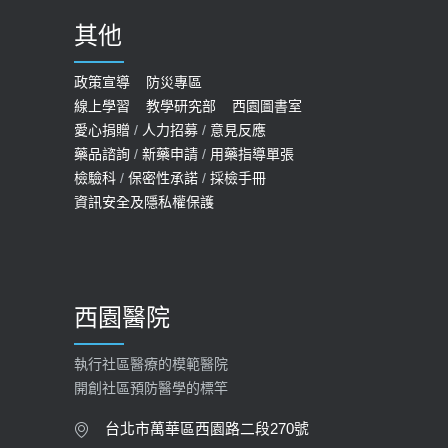
2020-09-24
其他
COVID-19 【疫苗特別門診 – 成人】
預約
政策宣導
防災專區
線上學習
教學研究部
西園圖書室
2022-01-07
愛心捐贈
/
人力招募
/
意見反應
114年【公費流感及新冠疫苗】門診
藥品諮詢
/
新藥申請
/
用藥指導單張
檢驗科
/
保密性承諾
/
採檢手冊
預約
資訊安全及隱私權保護
2025-09-30
【預立醫療照護諮商】門診服務
2026-01-30
西園醫院
【快速肝癌篩檢MRI】新檢查服務
2026-02-06
執行社區醫療的模範醫院
開創社區預防醫學的標竿
大吃大喝、肥胖害到膽囊！膽結石、
膽息肉如何處理？
台北市萬華區西園路二段270號