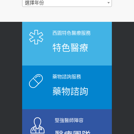
過量維生素D和鈣恐罹癌? 醫師釋
選擇年份
2026-06-30
疑：搞懂4原則不怕補錯
【憶路相伴 友你真好】 宣導
2019-04-22
2026-06-25
「落枕」不要大力按脖子！ 1招「伸
西園特色醫療服務
健康肛門痛都是痔瘡?醫談瘍瘍瘻管與肛
展運動」預防落枕
特色醫療
裂差異 逾50歲民眾可做1事
2020-12-15
2026-06-15
白天跑廁所超過8次，就算膀胱過動
健康網》端午節體重最易失守 醫：掌握4
症！醫師：趁中年訓練膀胱容量，防
原則避免血糖血壓飆高
老後睡不好、夜間易跌倒
藥物諮詢服務
2026-06-08
2021-03-05
藥物諮詢
【防跌密碼-防止嬰幼兒跌落及因應處理
瘦子也可能內臟脂肪過高！內臟脂肪
指引】 宣導
標準是多少？醫：過多恐增罹癌風險
2026-06-01
2023-04-25
堅強醫師陣容
上班常待在冷氣房？小心泌尿道感染
骨科魏志定主任接受專訪 【年代電視