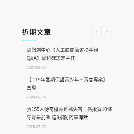
近期文章
骨微創中心【人工膝關節置換手術
Q&A】骨科魏志定主任
2024-02-26
【 115年暑期保護青少年－青春專案】
宣導
2026-08-04
救155人傳奇機長難逃失智！醫揪買10條
牙膏是前兆 這8招防阿茲海默
2026-07-23