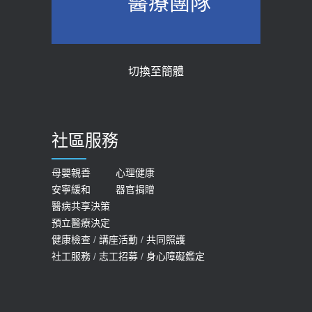
醫療團隊
醫示警：1病症嚴重恐喪命
台聚焦2.0】
2026-05-28
2018-01-17
【2026年世界無菸日】 宣導
近4成人口骨質疏鬆？12類人快做骨
切換至簡體
質密度檢查！醫：注意5重點可逆轉
2026-05-21
骨鬆
【台灣癲癇婦女妊娠 登錄獎勵補助】 宣
2023-06-05
導
社區服務
膝蓋退化有9大部位 骨科醫坦言：不
2026-05-21
一定得換人工關節
女性必看國健署公費懶人包！這幾項檢
母嬰親善
心理健康
2019-10-08
安寧緩和
器官捐贈
查完全免費 沒做虧大了
醫病共享決策
20歲迪士尼男星因癲癇猝逝 老人小
2026-05-14
預立醫療決定
孩最好發、醫師點出8大前兆
健康檢查
/
講座活動
/
共同照護
2019-07-09
社工服務
/
志工招募
/
身心障礙鑑定
哪些動作最傷膝蓋？醫師：避免膝軟
骨磨損，走路、爬山的注意事項