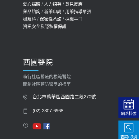
愛心捐贈
/
人力招募
/
意見反應
114年【公費流感及新冠疫苗】門診
藥品諮詢
/
新藥申請
/
用藥指導單張
檢驗科
/
保密性承諾
/
採檢手冊
預約
資訊安全及隱私權保護
2025-09-30
【預立醫療照護諮商】門診服務
2026-01-30
西園醫院
【快速肝癌篩檢MRI】新檢查服務
2026-02-06
執行社區醫療的模範醫院
開創社區預防醫學的標竿
大吃大喝、肥胖害到膽囊！膽結石、
膽息肉如何處理？
台北市萬華區西園路二段270號
2020-05-05
(02) 2307-6968
網路掛號
112年【公費流感疫苗】門診預約
2023-09-27
查詢/取消