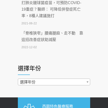
打肺炎鏈球菌疫苗，可預防COVID-
【115年臺北市「防癌保衛戰：健康好禮
19重症？醫師： 可降低併發症死亡
一手刮」】 宣導
率，8種人建議施打
2026-07-02
2021-06-22
【無菸城市】 宣導
「脊椎狹窄」腰痛腿麻、走不動 靠
2026-07-02
這招改善症狀助減壓
4連霸議員黃秋澤癌逝！食道癌為何奪命
2022-12-02
快？醫曝：出現「這特徵」恐已難逆轉
照胃鏡發現胃息肉，會變胃癌嗎？
2026-07-01
醫：多半良性但2種症狀要小心
選擇年份
西園醫院55周年 7／10捐血公益活動 邀
2022-02-17
民眾熱血響應
過量維生素D和鈣恐罹癌? 醫師釋
選擇年份
2026-06-30
疑：搞懂4原則不怕補錯
【憶路相伴 友你真好】 宣導
2019-04-22
2026-06-25
「落枕」不要大力按脖子！ 1招「伸
西園特色醫療服務