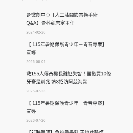
骨微創中心【人工膝關節置換手術
Q&A】骨科魏志定主任
2024-02-26
【 115年暑期保護青少年－青春專案】
宣導
2026-08-04
救155人傳奇機長難逃失智！醫揪買10條
牙膏是前兆 這8招防阿茲海默
2026-07-23
【 115年暑期保護青少年－青春專案】
宣導
2026-07-20
【新聘醫師】急診醫學科 王鎮珄醫師