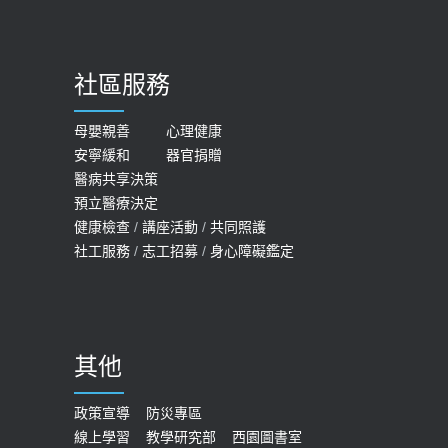
骨鬆
【台灣癲癇婦女妊娠 登錄獎勵補助】 宣
2023-06-05
導
社區服務
膝蓋退化有9大部位 骨科醫坦言：不
2026-05-21
一定得換人工關節
女性必看國健署公費懶人包！這幾項檢
母嬰親善
心理健康
2019-10-08
安寧緩和
器官捐贈
查完全免費 沒做虧大了
醫病共享決策
20歲迪士尼男星因癲癇猝逝 老人小
2026-05-14
預立醫療決定
孩最好發、醫師點出8大前兆
健康檢查
/
講座活動
/
共同照護
2019-07-09
社工服務
/
志工招募
/
身心障礙鑑定
哪些動作最傷膝蓋？醫師：避免膝軟
骨磨損，走路、爬山的注意事項
2020-09-24
其他
COVID-19 【疫苗特別門診 – 成人】
預約
政策宣導
防災專區
線上學習
教學研究部
西園圖書室
2022-01-07