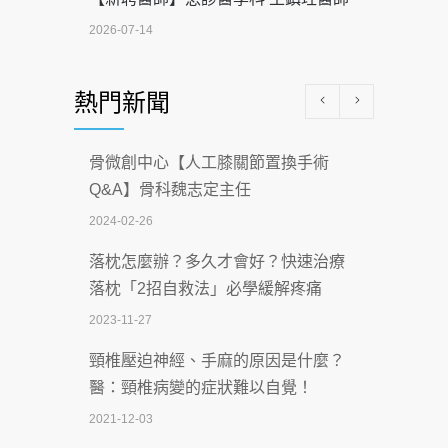
2026-07-14
醫學中心級醫療在萬華 西園醫院強化外
熱門新聞
科能量
2026-07-08
骨微創中心【人工膝關節置換手術
沒菸酒也瀕臨洗腎？65歲男靠「這習
Q&A】骨科魏志定主任
慣」逆轉腎功能 醫揭3招救命
2024-02-26
2026-07-08
落枕怎麼辦？多久才會好？快速治療
體溫飆破41度！醫連收兩例中暑病例：
落枕「2招自救法」必學緩解疼痛
致死率達8成
2023-11-27
2026-07-07
頸椎壓迫神經、手麻的原因是什麼？
深耕萬華55年 西園醫院回顧發展歷程與
醫：頸椎病變的症狀難以自覺！
智慧 醫療布局
2021-12-03
2026-07-06