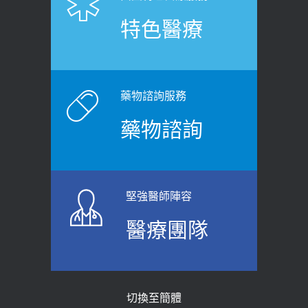
健康肛門痛都是痔瘡?醫談瘍瘍瘻管與肛
展運動」預防落枕
特色醫療
裂差異 逾50歲民眾可做1事
2020-12-15
2026-06-15
白天跑廁所超過8次，就算膀胱過動
健康網》端午節體重最易失守 醫：掌握4
症！醫師：趁中年訓練膀胱容量，防
原則避免血糖血壓飆高
老後睡不好、夜間易跌倒
藥物諮詢服務
2026-06-08
2021-03-05
藥物諮詢
【防跌密碼-防止嬰幼兒跌落及因應處理
瘦子也可能內臟脂肪過高！內臟脂肪
指引】 宣導
標準是多少？醫：過多恐增罹癌風險
2026-06-01
2023-04-25
堅強醫師陣容
上班常待在冷氣房？小心泌尿道感染
骨科魏志定主任接受專訪 【年代電視
醫療團隊
醫示警：1病症嚴重恐喪命
台聚焦2.0】
2026-05-28
2018-01-17
【2026年世界無菸日】 宣導
近4成人口骨質疏鬆？12類人快做骨
切換至簡體
質密度檢查！醫：注意5重點可逆轉
2026-05-21