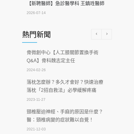
【新聘醫師】急診醫學科 王鎮珄醫師
2026-07-14
醫學中心級醫療在萬華 西園醫院強化外
熱門新聞
科能量
2026-07-08
骨微創中心【人工膝關節置換手術
沒菸酒也瀕臨洗腎？65歲男靠「這習
Q&A】骨科魏志定主任
慣」逆轉腎功能 醫揭3招救命
2024-02-26
2026-07-08
落枕怎麼辦？多久才會好？快速治療
體溫飆破41度！醫連收兩例中暑病例：
落枕「2招自救法」必學緩解疼痛
致死率達8成
2023-11-27
2026-07-07
頸椎壓迫神經、手麻的原因是什麼？
深耕萬華55年 西園醫院回顧發展歷程與
醫：頸椎病變的症狀難以自覺！
智慧 醫療布局
2021-12-03
2026-07-06