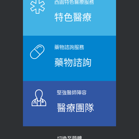
西園特色醫療服務
健康肛門痛都是痔瘡?醫談瘍瘍瘻管與肛
展運動」預防落枕
特色醫療
裂差異 逾50歲民眾可做1事
2020-12-15
2026-06-15
白天跑廁所超過8次，就算膀胱過動
健康網》端午節體重最易失守 醫：掌握4
症！醫師：趁中年訓練膀胱容量，防
原則避免血糖血壓飆高
老後睡不好、夜間易跌倒
藥物諮詢服務
2026-06-08
2021-03-05
藥物諮詢
【防跌密碼-防止嬰幼兒跌落及因應處理
瘦子也可能內臟脂肪過高！內臟脂肪
指引】 宣導
標準是多少？醫：過多恐增罹癌風險
2026-06-01
2023-04-25
堅強醫師陣容
上班常待在冷氣房？小心泌尿道感染
骨科魏志定主任接受專訪 【年代電視
醫療團隊
醫示警：1病症嚴重恐喪命
台聚焦2.0】
2026-05-28
2018-01-17
【2026年世界無菸日】 宣導
近4成人口骨質疏鬆？12類人快做骨
切換至簡體