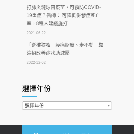
打肺炎鏈球菌疫苗，可預防COVID-
【115年臺北市「防癌保衛戰：健康好禮
19重症？醫師： 可降低併發症死亡
一手刮」】 宣導
率，8種人建議施打
2026-07-02
2021-06-22
【無菸城市】 宣導
「脊椎狹窄」腰痛腿麻、走不動 靠
2026-07-02
這招改善症狀助減壓
4連霸議員黃秋澤癌逝！食道癌為何奪命
2022-12-02
快？醫曝：出現「這特徵」恐已難逆轉
照胃鏡發現胃息肉，會變胃癌嗎？
2026-07-01
醫：多半良性但2種症狀要小心
選擇年份
西園醫院55周年 7／10捐血公益活動 邀
2022-02-17
民眾熱血響應
過量維生素D和鈣恐罹癌? 醫師釋
選擇年份
2026-06-30
疑：搞懂4原則不怕補錯
【憶路相伴 友你真好】 宣導
2019-04-22
2026-06-25
「落枕」不要大力按脖子！ 1招「伸