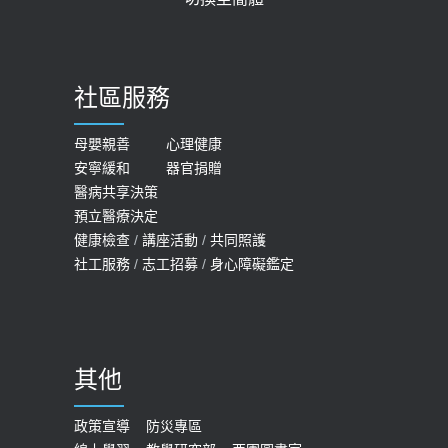
質密度檢查！醫：注意5重點可逆轉
2026-05-21
骨鬆
【台灣癲癇婦女妊娠 登錄獎勵補助】 宣
2023-06-05
導
社區服務
膝蓋退化有9大部位 骨科醫坦言：不
2026-05-21
一定得換人工關節
女性必看國健署公費懶人包！這幾項檢
母嬰親善
心理健康
2019-10-08
安寧緩和
器官捐贈
查完全免費 沒做虧大了
醫病共享決策
20歲迪士尼男星因癲癇猝逝 老人小
2026-05-14
預立醫療決定
孩最好發、醫師點出8大前兆
健康檢查
/
講座活動
/
共同照護
2019-07-09
社工服務
/
志工招募
/
身心障礙鑑定
哪些動作最傷膝蓋？醫師：避免膝軟
骨磨損，走路、爬山的注意事項
2020-09-24
其他
COVID-19 【疫苗特別門診 – 成人】
預約
政策宣導
防災專區