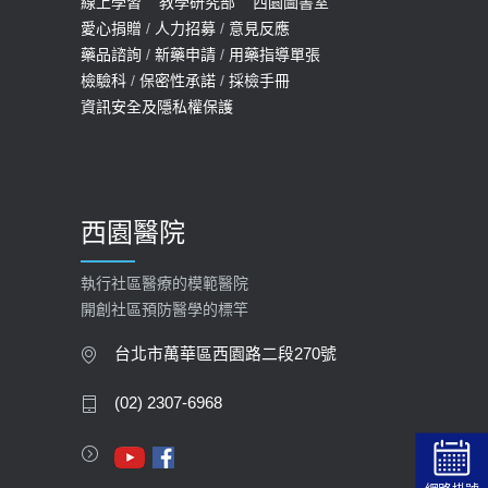
線上學習
教學研究部
西園圖書室
2022-01-07
愛心捐贈
/
人力招募
/
意見反應
114年【公費流感及新冠疫苗】門診
藥品諮詢
/
新藥申請
/
用藥指導單張
檢驗科
/
保密性承諾
/
採檢手冊
預約
資訊安全及隱私權保護
2025-09-30
【預立醫療照護諮商】門診服務
2026-01-30
西園醫院
【快速肝癌篩檢MRI】新檢查服務
2026-02-06
執行社區醫療的模範醫院
開創社區預防醫學的標竿
大吃大喝、肥胖害到膽囊！膽結石、
膽息肉如何處理？
台北市萬華區西園路二段270號
2020-05-05
(02) 2307-6968
112年【公費流感疫苗】門診預約
2023-09-27