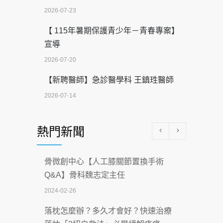
2026-07-23
【 115年暑期保護青少年－青春專案】
宣導
2026-07-20
【新聘醫師】急診醫學科 王鎮珄醫師
2026-07-14
醫學中心級醫療在萬華 西園醫院強化外
熱門新聞
科能量
2026-07-08
骨微創中心【人工膝關節置換手術
沒菸酒也瀕臨洗腎？65歲男靠「這習
Q&A】骨科魏志定主任
慣」逆轉腎功能 醫揭3招救命
2024-02-26
2026-07-08
落枕怎麼辦？多久才會好？快速治療
體溫飆破41度！醫連收兩例中暑病例：