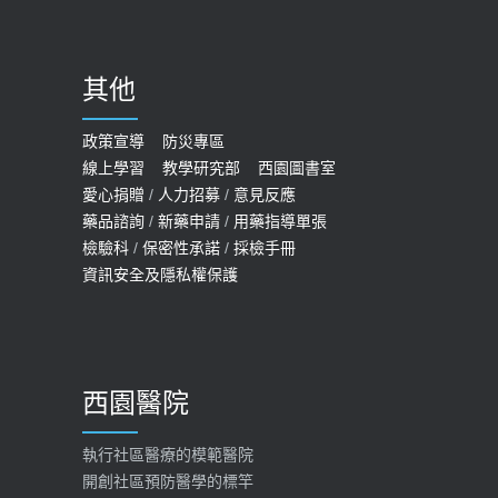
骨磨損，走路、爬山的注意事項
2020-09-24
其他
COVID-19 【疫苗特別門診 – 成人】
預約
政策宣導
防災專區
線上學習
教學研究部
西園圖書室
2022-01-07
愛心捐贈
/
人力招募
/
意見反應
114年【公費流感及新冠疫苗】門診
藥品諮詢
/
新藥申請
/
用藥指導單張
檢驗科
/
保密性承諾
/
採檢手冊
預約
資訊安全及隱私權保護
2025-09-30
【預立醫療照護諮商】門診服務
2026-01-30
西園醫院
【快速肝癌篩檢MRI】新檢查服務
2026-02-06
執行社區醫療的模範醫院
開創社區預防醫學的標竿
大吃大喝、肥胖害到膽囊！膽結石、