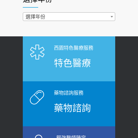
西園醫院55周年 7／10捐血公益活動 邀
2022-02-17
民眾熱血響應
過量維生素D和鈣恐罹癌? 醫師釋
選擇年份
2026-06-30
疑：搞懂4原則不怕補錯
【憶路相伴 友你真好】 宣導
2019-04-22
2026-06-25
「落枕」不要大力按脖子！ 1招「伸
西園特色醫療服務
健康肛門痛都是痔瘡?醫談瘍瘍瘻管與肛
展運動」預防落枕
特色醫療
裂差異 逾50歲民眾可做1事
2020-12-15
2026-06-15
白天跑廁所超過8次，就算膀胱過動
健康網》端午節體重最易失守 醫：掌握4
症！醫師：趁中年訓練膀胱容量，防
原則避免血糖血壓飆高
老後睡不好、夜間易跌倒
藥物諮詢服務
2026-06-08
2021-03-05
藥物諮詢
【防跌密碼-防止嬰幼兒跌落及因應處理
瘦子也可能內臟脂肪過高！內臟脂肪
指引】 宣導
標準是多少？醫：過多恐增罹癌風險
2026-06-01
2023-04-25
堅強醫師陣容