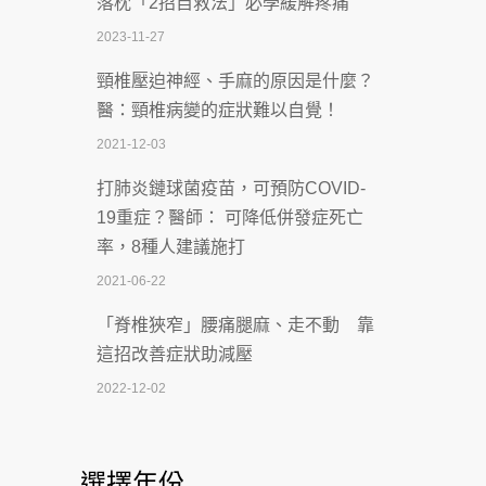
落枕「2招自救法」必學緩解疼痛
致死率達8成
2023-11-27
2026-07-07
頸椎壓迫神經、手麻的原因是什麼？
深耕萬華55年 西園醫院回顧發展歷程與
醫：頸椎病變的症狀難以自覺！
智慧 醫療布局
2021-12-03
2026-07-06
打肺炎鏈球菌疫苗，可預防COVID-
【115年臺北市「防癌保衛戰：健康好禮
19重症？醫師： 可降低併發症死亡
一手刮」】 宣導
率，8種人建議施打
2026-07-02
2021-06-22
【無菸城市】 宣導
「脊椎狹窄」腰痛腿麻、走不動 靠
2026-07-02
這招改善症狀助減壓
4連霸議員黃秋澤癌逝！食道癌為何奪命
2022-12-02
快？醫曝：出現「這特徵」恐已難逆轉
照胃鏡發現胃息肉，會變胃癌嗎？
2026-07-01
醫：多半良性但2種症狀要小心
選擇年份