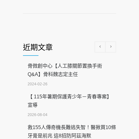
近期文章
骨微創中心【人工膝關節置換手術
Q&A】骨科魏志定主任
2024-02-26
【 115年暑期保護青少年－青春專案】
宣導
2026-08-04
救155人傳奇機長難逃失智！醫揪買10條
牙膏是前兆 這8招防阿茲海默