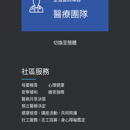
上班常待在冷氣房？小心泌尿道感染
骨科魏志定主任接受專訪 【年代電視
醫療團隊
醫示警：1病症嚴重恐喪命
台聚焦2.0】
2026-05-28
2018-01-17
【2026年世界無菸日】 宣導
近4成人口骨質疏鬆？12類人快做骨
切換至簡體
質密度檢查！醫：注意5重點可逆轉
2026-05-21
骨鬆
【台灣癲癇婦女妊娠 登錄獎勵補助】 宣
2023-06-05
導
社區服務
膝蓋退化有9大部位 骨科醫坦言：不
2026-05-21
一定得換人工關節
女性必看國健署公費懶人包！這幾項檢
母嬰親善
心理健康
2019-10-08
安寧緩和
器官捐贈
查完全免費 沒做虧大了
醫病共享決策
20歲迪士尼男星因癲癇猝逝 老人小
2026-05-14
預立醫療決定
孩最好發、醫師點出8大前兆
健康檢查
/
講座活動
/
共同照護
2019-07-09
社工服務
/
志工招募
/
身心障礙鑑定
哪些動作最傷膝蓋？醫師：避免膝軟