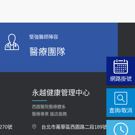
關節
【台灣癲癇婦女妊娠 登錄獎勵補助】 宣導
2019-10-08
2026-05-21
20歲迪士尼男星因癲癇猝逝 老人小孩最好發、醫
女性必看國健署公費懶人包！這幾項檢查完
師點出8大前兆
堅強醫師陣容
全免費 沒做虧大了
2019-07-09
醫療團隊
2026-05-14
哪些動作最傷膝蓋？醫師：避免膝軟骨磨損，走
路、爬山的注意事項
2020-09-24
網路掛號
COVID-19 【疫苗特別門診 – 成人】預約
永越健康管理中心
2022-01-07
西園醫院醫療體系
114年【公費流感及新冠疫苗】門診預約
查詢/取消
醫療專業 飯店服務
2025-09-30
70號
台北市萬華區西園路二段189號
【預立醫療照護諮商】門診服務