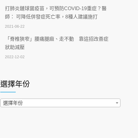
【115年臺北市「防癌保衛戰：健康好禮一手
打肺炎鏈球菌疫苗，可預防COVID-19重症？醫
刮」】 宣導
師： 可降低併發症死亡率，8種人建議施打
2026-07-02
2021-06-22
【無菸城市】 宣導
「脊椎狹窄」腰痛腿麻、走不動 靠這招改善症
2026-07-02
狀助減壓
2022-12-02
4連霸議員黃秋澤癌逝！食道癌為何奪命快？
醫曝：出現「這特徵」恐已難逆轉
照胃鏡發現胃息肉，會變胃癌嗎？醫：多半良性
2026-07-01
但2種症狀要小心
選擇年份
2022-02-17
西園醫院55周年 7／10捐血公益活動 邀民眾
熱血響應
過量維生素D和鈣恐罹癌? 醫師釋疑：搞懂4原則
選擇年份
2026-06-30
不怕補錯
2019-04-22
【憶路相伴 友你真好】 宣導
2026-06-25
「落枕」不要大力按脖子！ 1招「伸展運動」預防