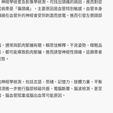
、神經學檢查及影像學檢測，可找出頭痛的病因，進而對症
若病患是「偏頭痛」，主要原因是血管特別敏感，血管本身
纏繞在血管外的神經會受到刺激而放電，進而引發左側頭部
痛，通常與肌肉緊繃有關。賴思佳解釋，不良姿勢、睡眠品
素，都可能導致肌肉緊繃，進而誘發神經性頭痛。這類患者
狀態。
的神經學檢測，包括言語、思緒、記憶力、肢體力量、平衡
還須進一步進行腦部核磁共振、電腦斷層、腦波檢測，甚至
瘤、腦血管阻塞或腦出血等可能原因。