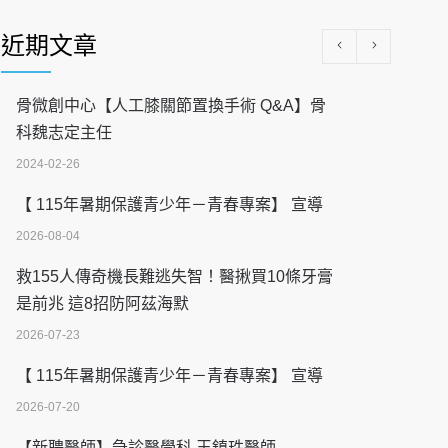
近期文章
骨微創中心【人工膝關節置換手術 Q&A】骨
科魏志定主任
2024-02-26
【 115年暑期保護青少年－青春專案】 宣導
2026-08-04
救155人傳奇機長難逃失智！醫揪買10條牙膏
是前兆 這8招防阿茲海默
2026-07-23
【 115年暑期保護青少年－青春專案】 宣導
2026-07-20
【新聘醫師】急診醫學科 王鎮珄醫師