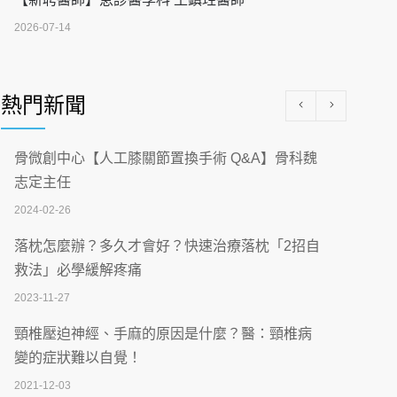
2026-07-14
醫學中心級醫療在萬華 西園醫院強化外科能
量
熱門新聞
2026-07-08
沒菸酒也瀕臨洗腎？65歲男靠「這習慣」逆
骨微創中心【人工膝關節置換手術 Q&A】骨科魏
轉腎功能 醫揭3招救命
志定主任
2026-07-08
2024-02-26
體溫飆破41度！醫連收兩例中暑病例：致死
落枕怎麼辦？多久才會好？快速治療落枕「2招自
率達8成
救法」必學緩解疼痛
2026-07-07
2023-11-27
深耕萬華55年 西園醫院回顧發展歷程與智慧
頸椎壓迫神經、手麻的原因是什麼？醫：頸椎病
醫療布局
變的症狀難以自覺！
2026-07-06
2021-12-03