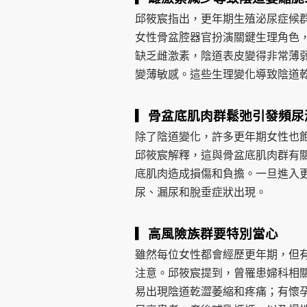
邱筱宸指出，更年期生殖泌尿症候
女性骨盆腔器官扮演關鍵生理角色
缺乏雌激素，陰道表皮變得非常薄
變薄敏感。這些生理變化導致陰道
▎骨盆底肌肉群鬆弛引發頻尿
除了陰道變化，許多更年期女性也
邱筱宸解釋，這與骨盆底肌肉群有
底肌肉造成損傷和負擔。一旦進入
尿、漏尿和脫垂症狀出現。
▎高風險族群要特別當心
雖然每位女性都會經歷更年期，但
注意。邱筱宸提到，曾罹患婦科相
易出現陰道乾澀萎縮和疼痛；有懷