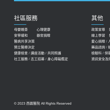
社區服務
其他
母嬰親善
心理健康
政策宣導
安寧緩和
器官捐贈
線上學習
醫病共享決策
愛心捐贈
/
預立醫療決定
藥品諮詢
/
健康檢查
/
講座活動
/
共同照護
檢驗科
/
保
社工服務
/
志工招募
/
身心障礙鑑定
資訊安全及
© 2023 西園醫院 All Rights Reserved