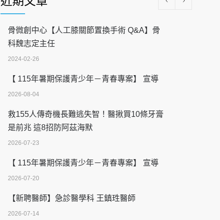
近期文章
骨微創中心【人工膝關節置換手術 Q&A】骨
科魏志定主任
2024-02-26
【 115年暑期保護青少年－青春專案】 宣導
2026-08-04
救155人傳奇機長難逃失智！醫揪買10條牙膏
是前兆 這8招防阿茲海默
2026-07-23
【 115年暑期保護青少年－青春專案】 宣導
2026-07-20
【新聘醫師】急診醫學科 王鎮珄醫師
2026-07-14