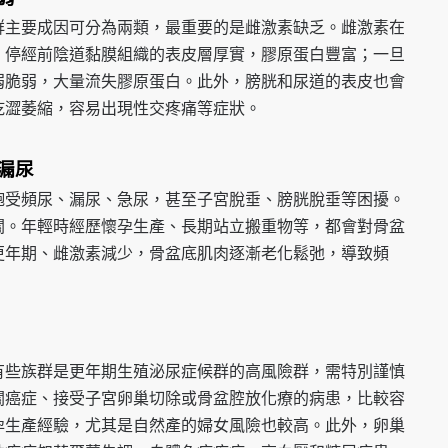
群主要成因可分為兩類，最重要的是雌激素缺乏。雌激素在
，停經前陰道黏膜組織的表皮層厚實，膠原蛋白豐富；一旦
弱脆弱，大量流失膠原蛋白。此外，膀胱和尿道的表皮也會
乾澀萎縮，容易出現性交疼痛等症狀。
漏尿
飽受頻尿、漏尿、急尿，甚至子宮脫垂、膀胱脫垂等困擾。
關。年輕時經歷懷孕生產、長期站立搬重物等，都會對骨盆
更年期、雌激素減少，骨盆底肌肉逐漸老化鬆弛，導致頻
有些族群是更年期生殖泌尿症候群的高風險群，需特別謹慎
關癌症、接受子宮卵巢切除或骨盆腔放化療的病患，比較容
孕生產經驗，尤其是自然產的婦女風險也較高。此外，卵巢