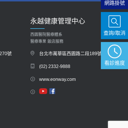
網路掛號
【快速肝癌篩檢MRI】新檢查服務
2026-02-06
永越健康管理中心
大吃大喝、肥胖害到膽囊！膽結石、膽息肉如何
查詢/取消
處理？
西園醫院醫療體系
醫療專業 飯店服務
2020-05-05
70號
台北市萬華區西園路二段189號
112年【公費流感疫苗】門診預約
看診進度
2023-09-27
(02) 2332-9888
www.eonway.com