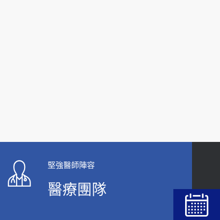
2019-10-08
2026-05-21
20歲迪士尼男星因癲癇猝逝 老人小孩最好發、醫
女性必看國健署公費懶人包！這幾項檢查完
師點出8大前兆
全免費 沒做虧大了
2019-07-09
2026-05-14
哪些動作最傷膝蓋？醫師：避免膝軟骨磨損，走
路、爬山的注意事項
2020-09-24
COVID-19 【疫苗特別門診 – 成人】預約
2022-01-07
114年【公費流感及新冠疫苗】門診預約
堅強醫師陣容
2025-09-30
醫療團隊
【預立醫療照護諮商】門診服務
2026-01-30