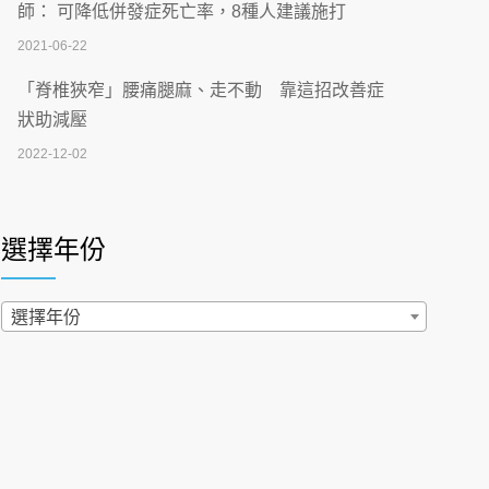
刮」】 宣導
師： 可降低併發症死亡率，8種人建議施打
2026-07-02
2021-06-22
【無菸城市】 宣導
「脊椎狹窄」腰痛腿麻、走不動 靠這招改善症
2026-07-02
狀助減壓
2022-12-02
4連霸議員黃秋澤癌逝！食道癌為何奪命快？
醫曝：出現「這特徵」恐已難逆轉
照胃鏡發現胃息肉，會變胃癌嗎？醫：多半良性
2026-07-01
但2種症狀要小心
選擇年份
2022-02-17
西園醫院55周年 7／10捐血公益活動 邀民眾
熱血響應
過量維生素D和鈣恐罹癌? 醫師釋疑：搞懂4原則
選擇年份
2026-06-30
不怕補錯
2019-04-22
【憶路相伴 友你真好】 宣導
2026-06-25
「落枕」不要大力按脖子！ 1招「伸展運動」預防
落枕
健康肛門痛都是痔瘡?醫談瘍瘍瘻管與肛裂差
2020-12-15
異 逾50歲民眾可做1事