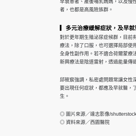
早衰患者、產後哺乳媽媽，以及慢
者，也都是高風險族群。
▎多元治療緩解症狀，及早就
對於更年期生殖泌尿症候群，目前
療法，除了口服，也可選擇局部使
全身性副作用。若不適合荷爾蒙療
新興療法是陰道雷射，透過能量傳
邱筱宸強調，私密處問題常讓女性
要出現任何症狀，都應及早就醫，
生。
◎ 圖片來源／達志影像/shuttersto
◎ 資料來源／西園醫院