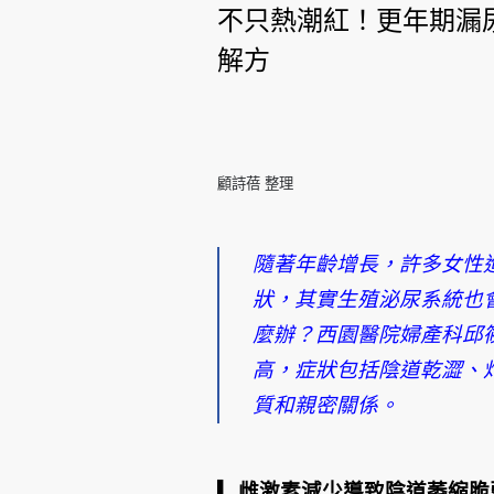
不只熱潮紅！更年期漏
解方
顧詩蓓 整理
隨著年齡增長，許多女性
狀，其實生殖泌尿系統也
麼辦？西園醫院婦產科邱
高，症狀包括陰道乾澀、
質和親密關係。
▎雌激素減少導致陰道萎縮脆