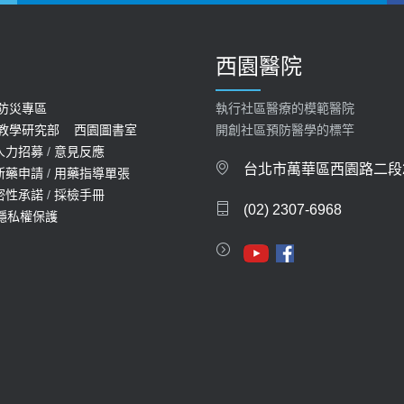
西園醫院
防災專區
執行社區醫療的模範醫院
教學研究部
西園圖書室
開創社區預防醫學的標竿
人力招募
/
意見反應
台北市萬華區西園路二段2
新藥申請
/
用藥指導單張
密性承諾
/
採檢手冊
(02) 2307-6968
隱私權保護