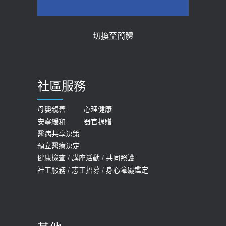
2026-05-28
2018-01-17
【2026年世界無菸日】 宣導
近4成人口骨質疏鬆？12類人快做骨
切換至簡體
質密度檢查！醫：注意5重點可逆轉
2026-05-21
骨鬆
【台灣癲癇婦女妊娠 登錄獎勵補助】 宣
2023-06-05
導
社區服務
膝蓋退化有9大部位 骨科醫坦言：不
2026-05-21
一定得換人工關節
女性必看國健署公費懶人包！這幾項檢
母嬰親善
心理健康
2019-10-08
安寧緩和
器官捐贈
查完全免費 沒做虧大了
醫病共享決策
20歲迪士尼男星因癲癇猝逝 老人小
2026-05-14
預立醫療決定
孩最好發、醫師點出8大前兆
健康檢查
/
講座活動
/
共同照護
2019-07-09
社工服務
/
志工招募
/
身心障礙鑑定
哪些動作最傷膝蓋？醫師：避免膝軟
骨磨損，走路、爬山的注意事項
2020-09-24