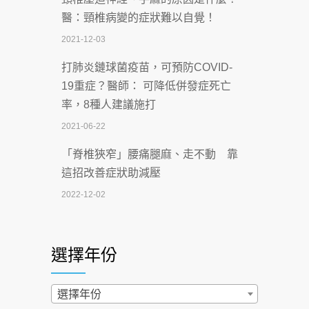
深耕萬華55年 西園醫院回顧發展歷程與
醫：頸椎病變的症狀難以自覺！
智慧 醫療布局
2021-12-03
2026-07-06
打肺炎鏈球菌疫苗，可預防COVID-
【115年臺北市「防癌保衛戰：健康好禮
19重症？醫師： 可降低併發症死亡
一手刮」】 宣導
率，8種人建議施打
2026-07-02
2021-06-22
【無菸城市】 宣導
「脊椎狹窄」腰痛腿麻、走不動 靠
2026-07-02
這招改善症狀助減壓
4連霸議員黃秋澤癌逝！食道癌為何奪命
2022-12-02
快？醫曝：出現「這特徵」恐已難逆轉
照胃鏡發現胃息肉，會變胃癌嗎？
2026-07-01
醫：多半良性但2種症狀要小心
選擇年份
西園醫院55周年 7／10捐血公益活動 邀
2022-02-17
民眾熱血響應
過量維生素D和鈣恐罹癌? 醫師釋
選擇年份
2026-06-30