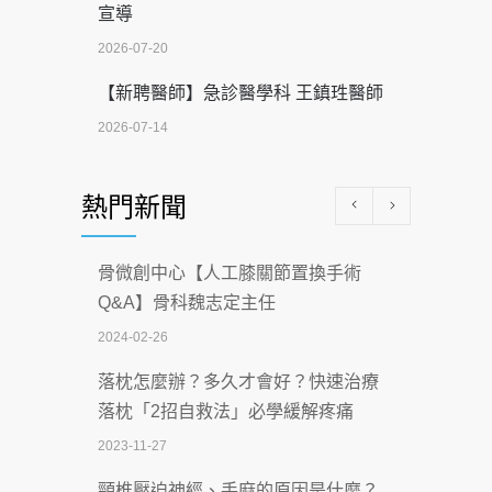
宣導
2026-07-20
【新聘醫師】急診醫學科 王鎮珄醫師
2026-07-14
醫學中心級醫療在萬華 西園醫院強化外
熱門新聞
科能量
2026-07-08
骨微創中心【人工膝關節置換手術
沒菸酒也瀕臨洗腎？65歲男靠「這習
Q&A】骨科魏志定主任
慣」逆轉腎功能 醫揭3招救命
2024-02-26
2026-07-08
落枕怎麼辦？多久才會好？快速治療
體溫飆破41度！醫連收兩例中暑病例：
落枕「2招自救法」必學緩解疼痛
致死率達8成
2023-11-27
2026-07-07
頸椎壓迫神經、手麻的原因是什麼？