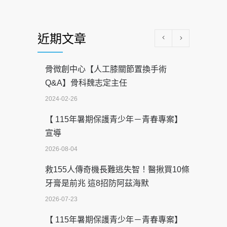
近期文章
骨微創中心【人工膝關節置換手術
Q&A】骨科魏志定主任
2024-02-26
【 115年暑期保護青少年－青春專案】
宣導
2026-08-04
救155人傳奇機長難逃失智！醫揪買10條
牙膏是前兆 這8招防阿茲海默
2026-07-23
【 115年暑期保護青少年－青春專案】