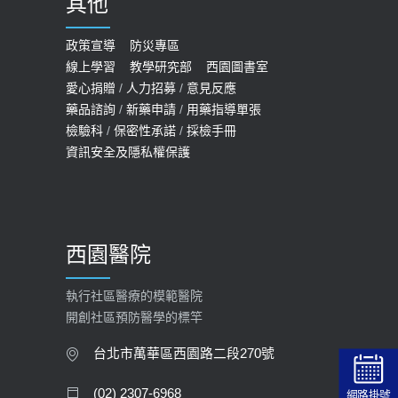
其他
COVID-19 【疫苗特別門診 – 成人】
預約
政策宣導
防災專區
線上學習
教學研究部
西園圖書室
2022-01-07
愛心捐贈
/
人力招募
/
意見反應
114年【公費流感及新冠疫苗】門診
藥品諮詢
/
新藥申請
/
用藥指導單張
檢驗科
/
保密性承諾
/
採檢手冊
預約
資訊安全及隱私權保護
2025-09-30
【預立醫療照護諮商】門診服務
2026-01-30
西園醫院
【快速肝癌篩檢MRI】新檢查服務
2026-02-06
執行社區醫療的模範醫院
開創社區預防醫學的標竿
大吃大喝、肥胖害到膽囊！膽結石、
膽息肉如何處理？
台北市萬華區西園路二段270號
2020-05-05
(02) 2307-6968
網路掛號