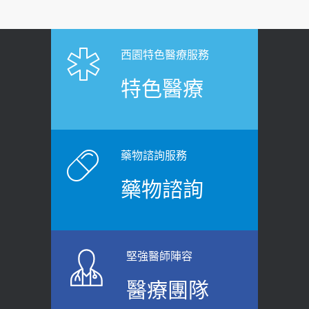
疑：搞懂4原則不怕補錯
【憶路相伴 友你真好】 宣導
2019-04-22
2026-06-25
「落枕」不要大力按脖子！ 1招「伸
西園特色醫療服務
健康肛門痛都是痔瘡?醫談瘍瘍瘻管與肛
展運動」預防落枕
特色醫療
裂差異 逾50歲民眾可做1事
2020-12-15
2026-06-15
白天跑廁所超過8次，就算膀胱過動
健康網》端午節體重最易失守 醫：掌握4
症！醫師：趁中年訓練膀胱容量，防
原則避免血糖血壓飆高
老後睡不好、夜間易跌倒
藥物諮詢服務
2026-06-08
2021-03-05
藥物諮詢
【防跌密碼-防止嬰幼兒跌落及因應處理
瘦子也可能內臟脂肪過高！內臟脂肪
指引】 宣導
標準是多少？醫：過多恐增罹癌風險
2026-06-01
2023-04-25
堅強醫師陣容
上班常待在冷氣房？小心泌尿道感染
骨科魏志定主任接受專訪 【年代電視
醫療團隊
醫示警：1病症嚴重恐喪命
台聚焦2.0】