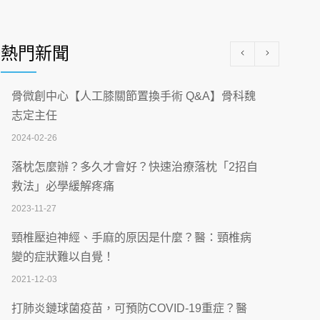
醫學中心級醫療在萬華 西園醫院強化外科能
量
熱門新聞
2026-07-08
沒菸酒也瀕臨洗腎？65歲男靠「這習慣」逆
骨微創中心【人工膝關節置換手術 Q&A】骨科魏
轉腎功能 醫揭3招救命
志定主任
2026-07-08
2024-02-26
體溫飆破41度！醫連收兩例中暑病例：致死
落枕怎麼辦？多久才會好？快速治療落枕「2招自
率達8成
救法」必學緩解疼痛
2026-07-07
2023-11-27
深耕萬華55年 西園醫院回顧發展歷程與智慧
頸椎壓迫神經、手麻的原因是什麼？醫：頸椎病
醫療布局
變的症狀難以自覺！
2026-07-06
2021-12-03
【115年臺北市「防癌保衛戰：健康好禮一手
打肺炎鏈球菌疫苗，可預防COVID-19重症？醫