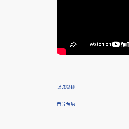
認識醫師
門診預約