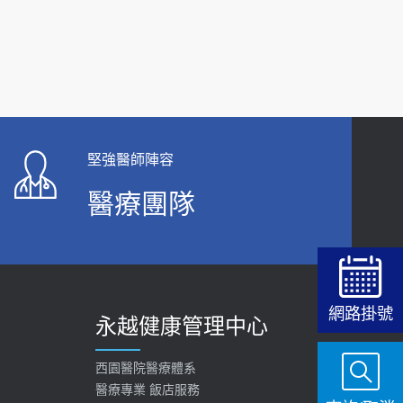
2026-06-15
白天跑廁所超過8次，就算膀胱過動症！醫師：趁
中年訓練膀胱容量，防老後睡不好、夜間易跌倒
健康網》端午節體重最易失守 醫：掌握4原則
2021-03-05
避免血糖血壓飆高
2026-06-08
瘦子也可能內臟脂肪過高！內臟脂肪標準是多
少？醫：過多恐增罹癌風險
【防跌密碼-防止嬰幼兒跌落及因應處理指
堅強醫師陣容
2023-04-25
引】 宣導
醫療團隊
2026-06-01
骨科魏志定主任接受專訪 【年代電視台聚焦2.0】
2018-01-17
上班常待在冷氣房？小心泌尿道感染 醫示
警：1病症嚴重恐喪命
近4成人口骨質疏鬆？12類人快做骨質密度檢查！
2026-05-28
醫：注意5重點可逆轉骨鬆
網路掛號
永越健康管理中心
2023-06-05
【2026年世界無菸日】 宣導
2026-05-21
膝蓋退化有9大部位 骨科醫坦言：不一定得換人工
西園醫院醫療體系
關節
醫療專業 飯店服務
【台灣癲癇婦女妊娠 登錄獎勵補助】 宣導