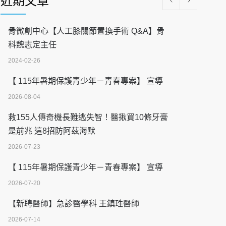
近期文章
骨微創中心【人工膝關節置換手術 Q&A】骨
科魏志定主任
2024-02-26
【 115年暑期保護青少年－青春專案】 宣導
2026-08-04
救155人傳奇機長難逃失智！醫揪買10條牙膏
是前兆 這8招防阿茲海默
2026-07-23
【 115年暑期保護青少年－青春專案】 宣導
2026-07-20
【新聘醫師】急診醫學科 王鎮珄醫師
2026-07-14