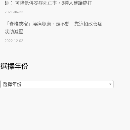
刮」】 宣導
師： 可降低併發症死亡率，8種人建議施打
2026-07-02
2021-06-22
【無菸城市】 宣導
「脊椎狹窄」腰痛腿麻、走不動 靠這招改善症
2026-07-02
狀助減壓
2022-12-02
4連霸議員黃秋澤癌逝！食道癌為何奪命快？
醫曝：出現「這特徵」恐已難逆轉
照胃鏡發現胃息肉，會變胃癌嗎？醫：多半良性
2026-07-01
但2種症狀要小心
選擇年份
2022-02-17
西園醫院55周年 7／10捐血公益活動 邀民眾
熱血響應
過量維生素D和鈣恐罹癌? 醫師釋疑：搞懂4原則
選擇年份
2026-06-30
不怕補錯
2019-04-22
【憶路相伴 友你真好】 宣導
2026-06-25
「落枕」不要大力按脖子！ 1招「伸展運動」預防
落枕
健康肛門痛都是痔瘡?醫談瘍瘍瘻管與肛裂差
2020-12-15
異 逾50歲民眾可做1事