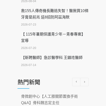
2026-08-04
救155人傳奇機長難逃失智！醫揪買10條
牙膏是前兆 這8招防阿茲海默
2026-07-23
【 115年暑期保護青少年－青春專案】
宣導
2026-07-20
【新聘醫師】急診醫學科 王鎮珄醫師
2026-07-14
醫學中心級醫療在萬華 西園醫院強化外
熱門新聞
科能量
2026-07-08
骨微創中心【人工膝關節置換手術
沒菸酒也瀕臨洗腎？65歲男靠「這習
Q&A】骨科魏志定主任
慣」逆轉腎功能 醫揭3招救命