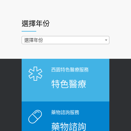
快？醫曝：出現「這特徵」恐已難逆轉
照胃鏡發現胃息肉，會變胃癌嗎？
2026-07-01
醫：多半良性但2種症狀要小心
選擇年份
西園醫院55周年 7／10捐血公益活動 邀
2022-02-17
民眾熱血響應
過量維生素D和鈣恐罹癌? 醫師釋
選擇年份
2026-06-30
疑：搞懂4原則不怕補錯
【憶路相伴 友你真好】 宣導
2019-04-22
2026-06-25
「落枕」不要大力按脖子！ 1招「伸
西園特色醫療服務
健康肛門痛都是痔瘡?醫談瘍瘍瘻管與肛
展運動」預防落枕
特色醫療
裂差異 逾50歲民眾可做1事
2020-12-15
2026-06-15
白天跑廁所超過8次，就算膀胱過動
健康網》端午節體重最易失守 醫：掌握4
症！醫師：趁中年訓練膀胱容量，防
原則避免血糖血壓飆高
老後睡不好、夜間易跌倒
藥物諮詢服務
2026-06-08
2021-03-05
藥物諮詢