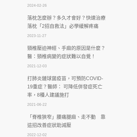
2024-02-26
2026-07-08
落枕怎麼辦？多久才會好？快速治療
體溫飆破41度！醫連收兩例中暑病例：
落枕「2招自救法」必學緩解疼痛
致死率達8成
2023-11-27
2026-07-07
頸椎壓迫神經、手麻的原因是什麼？
深耕萬華55年 西園醫院回顧發展歷程與
醫：頸椎病變的症狀難以自覺！
智慧 醫療布局
2021-12-03
2026-07-06
打肺炎鏈球菌疫苗，可預防COVID-
【115年臺北市「防癌保衛戰：健康好禮
19重症？醫師： 可降低併發症死亡
一手刮」】 宣導
率，8種人建議施打
2026-07-02
2021-06-22
【無菸城市】 宣導
「脊椎狹窄」腰痛腿麻、走不動 靠
2026-07-02
這招改善症狀助減壓
4連霸議員黃秋澤癌逝！食道癌為何奪命
2022-12-02