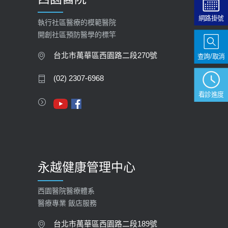
【快速肝癌篩檢MRI】新檢查服務
網路掛號
2026-02-06
執行社區醫療的模範醫院
開創社區預防醫學的標竿
大吃大喝、肥胖害到膽囊！膽結石、
膽息肉如何處理？
台北市萬華區西園路二段270號
查詢/取消
2020-05-05
(02) 2307-6968
112年【公費流感疫苗】門診預約
看診進度
2023-09-27
永越健康管理中心
西園醫院醫療體系
醫療專業 飯店服務
台北市萬華區西園路二段189號