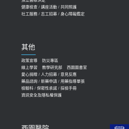
預立醫療決定
孩最好發、醫師點出8大前兆
健康檢查
/
講座活動
/
共同照護
2019-07-09
社工服務
/
志工招募
/
身心障礙鑑定
哪些動作最傷膝蓋？醫師：避免膝軟
骨磨損，走路、爬山的注意事項
2020-09-24
其他
COVID-19 【疫苗特別門診 – 成人】
預約
政策宣導
防災專區
線上學習
教學研究部
西園圖書室
2022-01-07
愛心捐贈
/
人力招募
/
意見反應
114年【公費流感及新冠疫苗】門診
藥品諮詢
/
新藥申請
/
用藥指導單張
檢驗科
/
保密性承諾
/
採檢手冊
預約
資訊安全及隱私權保護
2025-09-30
【預立醫療照護諮商】門診服務
2026-01-30
西園醫院