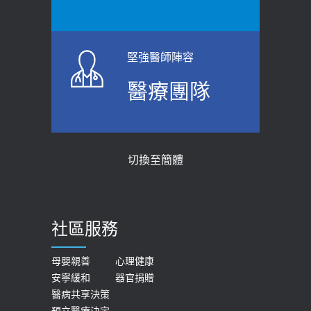
【防跌密碼-防止嬰幼兒跌落及因應處理
瘦子也可能內臟脂肪過高！內臟脂肪
指引】 宣導
標準是多少？醫：過多恐增罹癌風險
2026-06-01
2023-04-25
堅強醫師陣容
上班常待在冷氣房？小心泌尿道感染
骨科魏志定主任接受專訪 【年代電視
醫療團隊
醫示警：1病症嚴重恐喪命
台聚焦2.0】
2026-05-28
2018-01-17
【2026年世界無菸日】 宣導
近4成人口骨質疏鬆？12類人快做骨
切換至簡體
質密度檢查！醫：注意5重點可逆轉
2026-05-21
骨鬆
【台灣癲癇婦女妊娠 登錄獎勵補助】 宣
2023-06-05
導
社區服務
膝蓋退化有9大部位 骨科醫坦言：不
2026-05-21
一定得換人工關節
女性必看國健署公費懶人包！這幾項檢
母嬰親善
心理健康
2019-10-08
安寧緩和
器官捐贈
查完全免費 沒做虧大了
醫病共享決策
20歲迪士尼男星因癲癇猝逝 老人小
2026-05-14