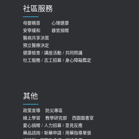
導
社區服務
膝蓋退化有9大部位 骨科醫坦言：不
2026-05-21
一定得換人工關節
女性必看國健署公費懶人包！這幾項檢
母嬰親善
心理健康
2019-10-08
安寧緩和
器官捐贈
查完全免費 沒做虧大了
醫病共享決策
20歲迪士尼男星因癲癇猝逝 老人小
2026-05-14
預立醫療決定
孩最好發、醫師點出8大前兆
健康檢查
/
講座活動
/
共同照護
2019-07-09
社工服務
/
志工招募
/
身心障礙鑑定
哪些動作最傷膝蓋？醫師：避免膝軟
骨磨損，走路、爬山的注意事項
2020-09-24
其他
COVID-19 【疫苗特別門診 – 成人】
預約
政策宣導
防災專區
線上學習
教學研究部
西園圖書室
2022-01-07
愛心捐贈
/
人力招募
/
意見反應
114年【公費流感及新冠疫苗】門診
藥品諮詢
/
新藥申請
/
用藥指導單張