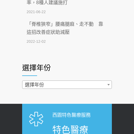
率，8種人建議施打
2026-07-02
2021-06-22
【無菸城市】 宣導
「脊椎狹窄」腰痛腿麻、走不動 靠
2026-07-02
這招改善症狀助減壓
4連霸議員黃秋澤癌逝！食道癌為何奪命
2022-12-02
快？醫曝：出現「這特徵」恐已難逆轉
照胃鏡發現胃息肉，會變胃癌嗎？
2026-07-01
醫：多半良性但2種症狀要小心
選擇年份
西園醫院55周年 7／10捐血公益活動 邀
2022-02-17
民眾熱血響應
過量維生素D和鈣恐罹癌? 醫師釋
選擇年份
2026-06-30
疑：搞懂4原則不怕補錯
【憶路相伴 友你真好】 宣導
2019-04-22
2026-06-25
「落枕」不要大力按脖子！ 1招「伸
西園特色醫療服務
健康肛門痛都是痔瘡?醫談瘍瘍瘻管與肛
展運動」預防落枕
特色醫療
裂差異 逾50歲民眾可做1事
2020-12-15