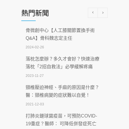
醫學中心級醫療在萬華 西園醫院強化外
熱門新聞
科能量
2026-07-08
骨微創中心【人工膝關節置換手術
沒菸酒也瀕臨洗腎？65歲男靠「這習
Q&A】骨科魏志定主任
慣」逆轉腎功能 醫揭3招救命
2024-02-26
2026-07-08
落枕怎麼辦？多久才會好？快速治療
體溫飆破41度！醫連收兩例中暑病例：
落枕「2招自救法」必學緩解疼痛
致死率達8成
2023-11-27
2026-07-07
頸椎壓迫神經、手麻的原因是什麼？
深耕萬華55年 西園醫院回顧發展歷程與
醫：頸椎病變的症狀難以自覺！
智慧 醫療布局
2021-12-03
2026-07-06
打肺炎鏈球菌疫苗，可預防COVID-
【115年臺北市「防癌保衛戰：健康好禮
19重症？醫師： 可降低併發症死亡
一手刮」】 宣導