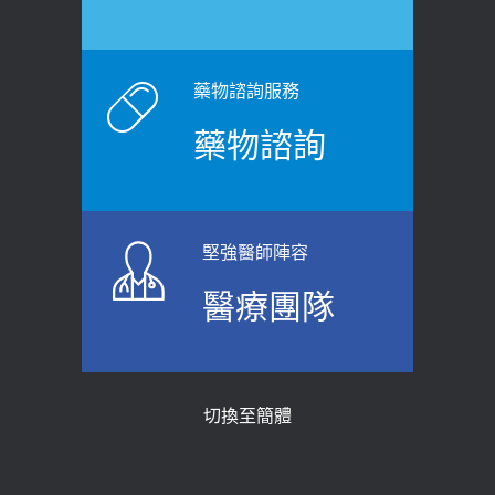
2026-06-15
白天跑廁所超過8次，就算膀胱過動
健康網》端午節體重最易失守 醫：掌握4
症！醫師：趁中年訓練膀胱容量，防
原則避免血糖血壓飆高
老後睡不好、夜間易跌倒
藥物諮詢服務
2026-06-08
2021-03-05
藥物諮詢
【防跌密碼-防止嬰幼兒跌落及因應處理
瘦子也可能內臟脂肪過高！內臟脂肪
指引】 宣導
標準是多少？醫：過多恐增罹癌風險
2026-06-01
2023-04-25
堅強醫師陣容
上班常待在冷氣房？小心泌尿道感染
骨科魏志定主任接受專訪 【年代電視
醫療團隊
醫示警：1病症嚴重恐喪命
台聚焦2.0】
2026-05-28
2018-01-17
【2026年世界無菸日】 宣導
近4成人口骨質疏鬆？12類人快做骨
切換至簡體
質密度檢查！醫：注意5重點可逆轉
2026-05-21
骨鬆
【台灣癲癇婦女妊娠 登錄獎勵補助】 宣
2023-06-05