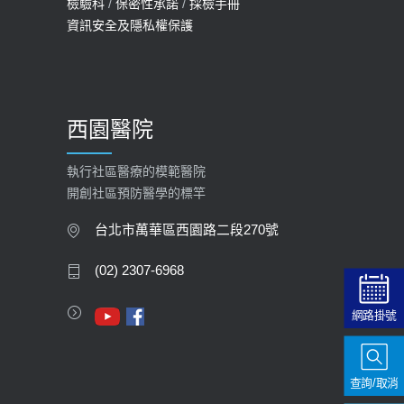
檢驗科
/
保密性承諾
/
採檢手冊
預約
資訊安全及隱私權保護
2025-09-30
【預立醫療照護諮商】門診服務
2026-01-30
西園醫院
【快速肝癌篩檢MRI】新檢查服務
2026-02-06
執行社區醫療的模範醫院
開創社區預防醫學的標竿
大吃大喝、肥胖害到膽囊！膽結石、
膽息肉如何處理？
台北市萬華區西園路二段270號
2020-05-05
(02) 2307-6968
112年【公費流感疫苗】門診預約
網路掛號
2023-09-27
查詢/取消