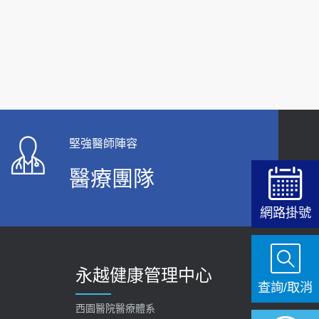
【快速肝癌篩檢MRI】新檢查服務
2026-02-06
大吃大喝、肥胖害到膽囊！膽結石、膽息肉如何
處理？
2020-05-05
112年【公費流感疫苗】門診預約
堅強醫師陣容
2023-09-27
醫療團隊
網路掛號
永越健康管理中心
查詢/取消
西園醫院醫療體系