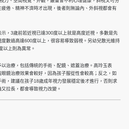
響視力、空間視覺、外觀，嚴重會不利心理健康，斜視又可分
在疲倦、精神不濟時才出現，後者則無論內、外斜視都會有
示，3歲前若近視已達300度以上就是高度近視，多數是先
度數過高達600度以上，很容易導致弱視。另幼兒散光維持
0度以上則為異常。
予以治療，包括傳統的手術、配鏡、遮蓋治療。高玲玉表
戴眼鏡治療效果會較好，因為孩子服從性會較高；反之，如
術，建議在孩子18歲成年視力發展穩定後才進行，否則求
軸又拉長，都會導致視力改變。