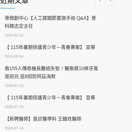
近期文章
骨微創中心【人工膝關節置換手術 Q&A】骨
科魏志定主任
2024-02-26
【 115年暑期保護青少年－青春專案】 宣導
2026-08-04
救155人傳奇機長難逃失智！醫揪買10條牙膏
是前兆 這8招防阿茲海默
2026-07-23
【 115年暑期保護青少年－青春專案】 宣導
2026-07-20
【新聘醫師】急診醫學科 王鎮珄醫師
2026-07-14