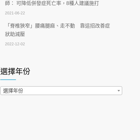
刮」】 宣導
師： 可降低併發症死亡率，8種人建議施打
2026-07-02
2021-06-22
【無菸城市】 宣導
「脊椎狹窄」腰痛腿麻、走不動 靠這招改善症
2026-07-02
狀助減壓
2022-12-02
4連霸議員黃秋澤癌逝！食道癌為何奪命快？
醫曝：出現「這特徵」恐已難逆轉
照胃鏡發現胃息肉，會變胃癌嗎？醫：多半良性
2026-07-01
但2種症狀要小心
選擇年份
2022-02-17
西園醫院55周年 7／10捐血公益活動 邀民眾
熱血響應
過量維生素D和鈣恐罹癌? 醫師釋疑：搞懂4原則
選擇年份
2026-06-30
不怕補錯
2019-04-22
【憶路相伴 友你真好】 宣導
2026-06-25
「落枕」不要大力按脖子！ 1招「伸展運動」預防
落枕
健康肛門痛都是痔瘡?醫談瘍瘍瘻管與肛裂差
2020-12-15
異 逾50歲民眾可做1事