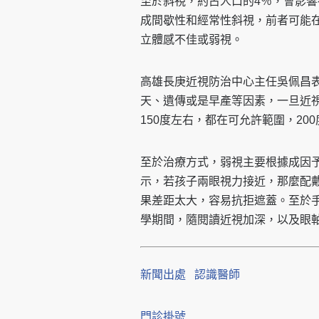
至於斜視，約占人口的4％，會影
成間歇性和經常性斜視，前者可能
立體感不佳或弱視。
高雄長庚近視防治中心主任吳佩昌表
天、遺傳或是早產等因素，一旦近視
150度左右，都在可允許範圍，20
至於治療方式，弱視主要根據成因
示，若孩子兩眼視力接近，那麼配
果差距太大，容易抗拒遮蓋。至於手
學期間，隨閱讀近視加深，以及眼
新聞出處
認識醫師
門診掛號