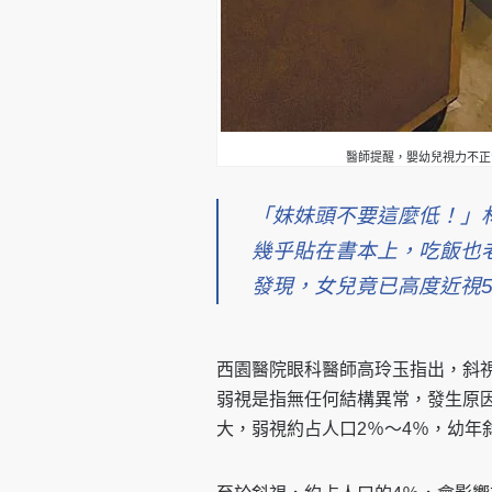
醫師提醒，嬰幼兒視力不正
「妹妹頭不要這麼低！」
幾乎貼在書本上，吃飯也
發現，女兒竟已高度近視5
西園醫院眼科醫師高玲玉指出，斜
弱視是指無任何結構異常，發生原
大，弱視約占人口2％～4％，幼年