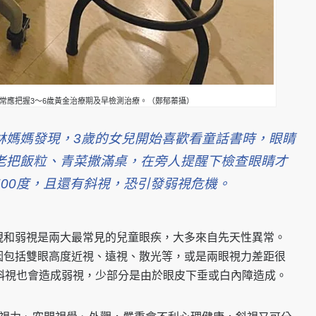
常應把握3～6歲黃金治療期及早檢測治療。（鄭郁蓁攝）
林媽媽發現，3歲的女兒開始喜歡看童話書時，眼睛
老把飯粒、青菜撒滿桌，在旁人提醒下檢查眼睛才
00度，且還有斜視，恐引發弱視危機。
視和弱視是兩大最常見的兒童眼疾，大多來自先天性異常。
因包括雙眼高度近視、遠視、散光等，或是兩眼視力差距很
斜視也會造成弱視，少部分是由於眼皮下垂或白內障造成。