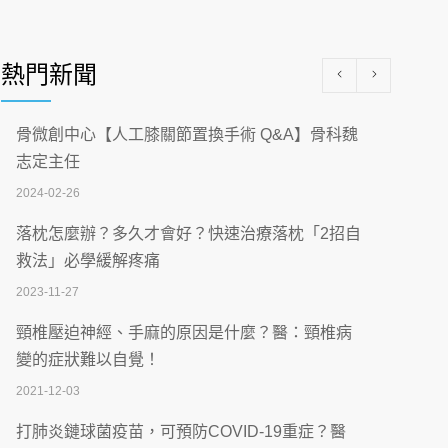
醫學中心級醫療在萬華 西園醫院強化外科能
量
熱門新聞
2026-07-08
沒菸酒也瀕臨洗腎？65歲男靠「這習慣」逆
骨微創中心【人工膝關節置換手術 Q&A】骨科魏
轉腎功能 醫揭3招救命
志定主任
2026-07-08
2024-02-26
體溫飆破41度！醫連收兩例中暑病例：致死
落枕怎麼辦？多久才會好？快速治療落枕「2招自
率達8成
救法」必學緩解疼痛
2026-07-07
2023-11-27
深耕萬華55年 西園醫院回顧發展歷程與智慧
頸椎壓迫神經、手麻的原因是什麼？醫：頸椎病
醫療布局
變的症狀難以自覺！
2026-07-06
2021-12-03
【115年臺北市「防癌保衛戰：健康好禮一手
打肺炎鏈球菌疫苗，可預防COVID-19重症？醫