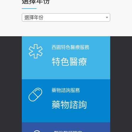
選擇年份
西園醫院55周年 7／10捐血公益活動 邀
2022-02-17
民眾熱血響應
過量維生素D和鈣恐罹癌? 醫師釋
選擇年份
2026-06-30
疑：搞懂4原則不怕補錯
【憶路相伴 友你真好】 宣導
2019-04-22
2026-06-25
「落枕」不要大力按脖子！ 1招「伸
西園特色醫療服務
健康肛門痛都是痔瘡?醫談瘍瘍瘻管與肛
展運動」預防落枕
特色醫療
裂差異 逾50歲民眾可做1事
2020-12-15
2026-06-15
白天跑廁所超過8次，就算膀胱過動
健康網》端午節體重最易失守 醫：掌握4
症！醫師：趁中年訓練膀胱容量，防
原則避免血糖血壓飆高
老後睡不好、夜間易跌倒
藥物諮詢服務
2026-06-08
2021-03-05
藥物諮詢
【防跌密碼-防止嬰幼兒跌落及因應處理
瘦子也可能內臟脂肪過高！內臟脂肪
指引】 宣導
標準是多少？醫：過多恐增罹癌風險
2026-06-01
2023-04-25