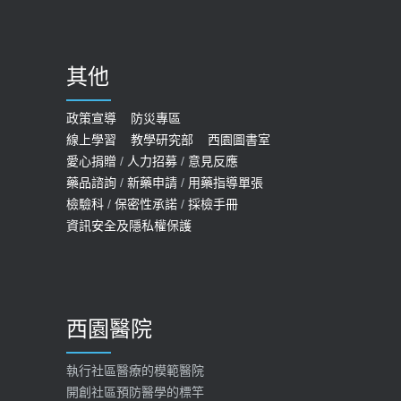
哪些動作最傷膝蓋？醫師：避免膝軟
骨磨損，走路、爬山的注意事項
2020-09-24
其他
COVID-19 【疫苗特別門診 – 成人】
預約
政策宣導
防災專區
線上學習
教學研究部
西園圖書室
2022-01-07
愛心捐贈
/
人力招募
/
意見反應
114年【公費流感及新冠疫苗】門診
藥品諮詢
/
新藥申請
/
用藥指導單張
檢驗科
/
保密性承諾
/
採檢手冊
預約
資訊安全及隱私權保護
2025-09-30
【預立醫療照護諮商】門診服務
2026-01-30
西園醫院
【快速肝癌篩檢MRI】新檢查服務
2026-02-06
執行社區醫療的模範醫院
開創社區預防醫學的標竿
大吃大喝、肥胖害到膽囊！膽結石、