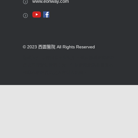
www.eonway.com
© 2023 西園醫院 All Rights Reserved
版權所有 未經同意不得使用。醫療機構網際網路
資訊管理辦法聲明：禁止任何網際網路服務業者
轉錄本網路資訊之內容供人點閱。