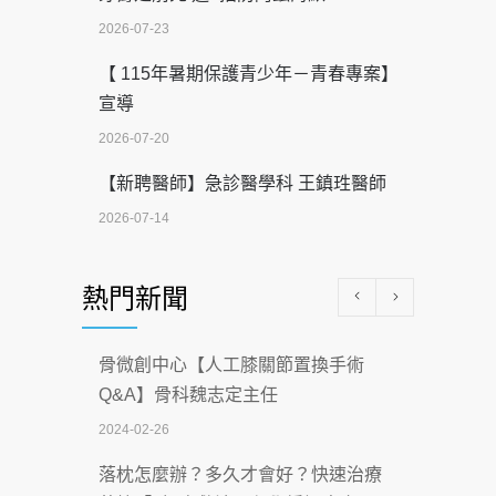
2026-07-23
【 115年暑期保護青少年－青春專案】
宣導
2026-07-20
【新聘醫師】急診醫學科 王鎮珄醫師
2026-07-14
醫學中心級醫療在萬華 西園醫院強化外
熱門新聞
科能量
2026-07-08
骨微創中心【人工膝關節置換手術
沒菸酒也瀕臨洗腎？65歲男靠「這習
Q&A】骨科魏志定主任
慣」逆轉腎功能 醫揭3招救命
2024-02-26
2026-07-08
落枕怎麼辦？多久才會好？快速治療
體溫飆破41度！醫連收兩例中暑病例：