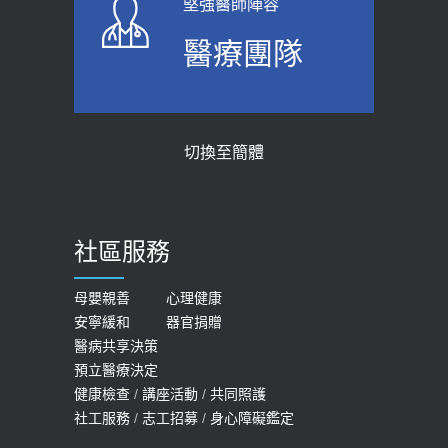
堅強醫師陣容
上班常待在冷氣房？小心泌尿道感染
骨科魏志定主任接受專訪 【年代電視
醫療團隊
醫示警：1病症嚴重恐喪命
台聚焦2.0】
2026-05-28
2018-01-17
【2026年世界無菸日】 宣導
近4成人口骨質疏鬆？12類人快做骨
切換至簡體
質密度檢查！醫：注意5重點可逆轉
2026-05-21
骨鬆
【台灣癲癇婦女妊娠 登錄獎勵補助】 宣
2023-06-05
導
社區服務
膝蓋退化有9大部位 骨科醫坦言：不
2026-05-21
一定得換人工關節
女性必看國健署公費懶人包！這幾項檢
母嬰親善
心理健康
2019-10-08
安寧緩和
器官捐贈
查完全免費 沒做虧大了
醫病共享決策
20歲迪士尼男星因癲癇猝逝 老人小
2026-05-14
預立醫療決定
孩最好發、醫師點出8大前兆
健康檢查
/
講座活動
/
共同照護
2019-07-09
社工服務
/
志工招募
/
身心障礙鑑定