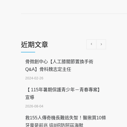
近期文章
骨微創中心【人工膝關節置換手術
Q&A】骨科魏志定主任
2024-02-26
【 115年暑期保護青少年－青春專案】
宣導
2026-08-04
救155人傳奇機長難逃失智！醫揪買10條
牙膏是前兆 這8招防阿茲海默