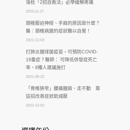
落枕「2招自救法」必學緩解疼痛
致死率達8成
2023-11-27
2026-07-07
頸椎壓迫神經、手麻的原因是什麼？
深耕萬華55年 西園醫院回顧發展歷程與
醫：頸椎病變的症狀難以自覺！
智慧 醫療布局
2021-12-03
2026-07-06
打肺炎鏈球菌疫苗，可預防COVID-
【115年臺北市「防癌保衛戰：健康好禮
19重症？醫師： 可降低併發症死亡
一手刮」】 宣導
率，8種人建議施打
2026-07-02
2021-06-22
【無菸城市】 宣導
「脊椎狹窄」腰痛腿麻、走不動 靠
2026-07-02
這招改善症狀助減壓
4連霸議員黃秋澤癌逝！食道癌為何奪命
2022-12-02
快？醫曝：出現「這特徵」恐已難逆轉
照胃鏡發現胃息肉，會變胃癌嗎？
2026-07-01
醫：多半良性但2種症狀要小心