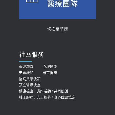
醫療團隊
醫示警：1病症嚴重恐喪命
台聚焦2.0】
2026-05-28
2018-01-17
【2026年世界無菸日】 宣導
近4成人口骨質疏鬆？12類人快做骨
切換至簡體
質密度檢查！醫：注意5重點可逆轉
2026-05-21
骨鬆
【台灣癲癇婦女妊娠 登錄獎勵補助】 宣
2023-06-05
導
社區服務
膝蓋退化有9大部位 骨科醫坦言：不
2026-05-21
一定得換人工關節
女性必看國健署公費懶人包！這幾項檢
母嬰親善
心理健康
2019-10-08
安寧緩和
器官捐贈
查完全免費 沒做虧大了
醫病共享決策
20歲迪士尼男星因癲癇猝逝 老人小
2026-05-14
預立醫療決定
孩最好發、醫師點出8大前兆
健康檢查
/
講座活動
/
共同照護
2019-07-09
社工服務
/
志工招募
/
身心障礙鑑定
哪些動作最傷膝蓋？醫師：避免膝軟
骨磨損，走路、爬山的注意事項