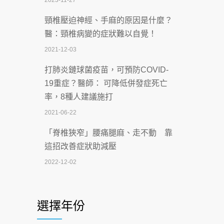
2023-11-27
2026-07-07
頸椎壓迫神經、手麻的原因是什麼？
深耕萬華55年 西園醫院回顧發展歷程與
醫：頸椎病變的症狀難以自覺！
智慧 醫療布局
2021-12-03
2026-07-06
打肺炎鏈球菌疫苗，可預防COVID-
【115年臺北市「防癌保衛戰：健康好禮
19重症？醫師： 可降低併發症死亡
一手刮」】 宣導
率，8種人建議施打
2026-07-02
2021-06-22
【無菸城市】 宣導
「脊椎狹窄」腰痛腿麻、走不動 靠
2026-07-02
這招改善症狀助減壓
4連霸議員黃秋澤癌逝！食道癌為何奪命
2022-12-02
快？醫曝：出現「這特徵」恐已難逆轉
照胃鏡發現胃息肉，會變胃癌嗎？
2026-07-01
醫：多半良性但2種症狀要小心
選擇年份
西園醫院55周年 7／10捐血公益活動 邀
2022-02-17
民眾熱血響應