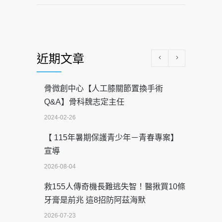
近期文章
骨微創中心【人工膝關節置換手術
Q&A】骨科魏志定主任
2024-02-26
【 115年暑期保護青少年－青春專案】
宣導
2026-08-04
救155人傳奇機長難逃失智！醫揪買10條
牙膏是前兆 這8招防阿茲海默
2026-07-23