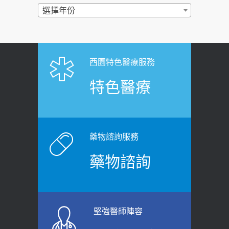
過量維生素D和鈣恐罹癌? 醫師釋
選擇年份
2026-06-30
疑：搞懂4原則不怕補錯
【憶路相伴 友你真好】 宣導
2019-04-22
2026-06-25
「落枕」不要大力按脖子！ 1招「伸
西園特色醫療服務
健康肛門痛都是痔瘡?醫談瘍瘍瘻管與肛
展運動」預防落枕
特色醫療
裂差異 逾50歲民眾可做1事
2020-12-15
2026-06-15
白天跑廁所超過8次，就算膀胱過動
健康網》端午節體重最易失守 醫：掌握4
症！醫師：趁中年訓練膀胱容量，防
原則避免血糖血壓飆高
老後睡不好、夜間易跌倒
藥物諮詢服務
2026-06-08
2021-03-05
藥物諮詢
【防跌密碼-防止嬰幼兒跌落及因應處理
瘦子也可能內臟脂肪過高！內臟脂肪
指引】 宣導
標準是多少？醫：過多恐增罹癌風險
2026-06-01
2023-04-25
堅強醫師陣容
上班常待在冷氣房？小心泌尿道感染
骨科魏志定主任接受專訪 【年代電視