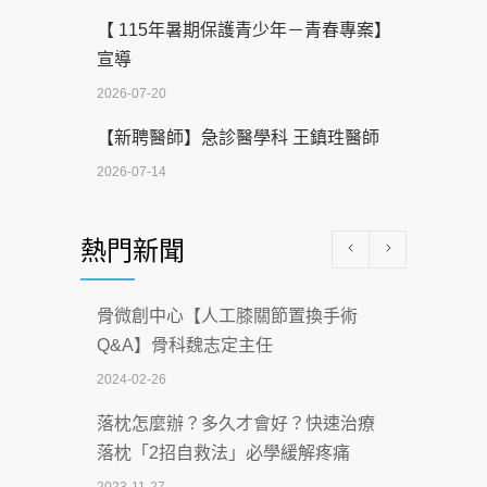
【 115年暑期保護青少年－青春專案】
宣導
2026-07-20
【新聘醫師】急診醫學科 王鎮珄醫師
2026-07-14
醫學中心級醫療在萬華 西園醫院強化外
熱門新聞
科能量
2026-07-08
骨微創中心【人工膝關節置換手術
沒菸酒也瀕臨洗腎？65歲男靠「這習
Q&A】骨科魏志定主任
慣」逆轉腎功能 醫揭3招救命
2024-02-26
2026-07-08
落枕怎麼辦？多久才會好？快速治療
體溫飆破41度！醫連收兩例中暑病例：
落枕「2招自救法」必學緩解疼痛
致死率達8成