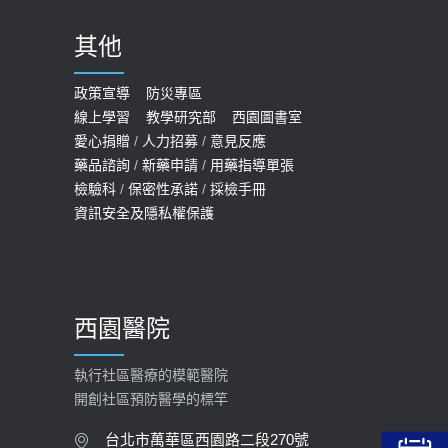
2020-09-24
其他
COVID-19 【疫苗特別門診 – 成人】
預約
政策宣導
防災專區
線上學習
教學研究部
西園圖書室
2022-01-07
愛心捐贈
/
人力招募
/
意見反應
114年【公費流感及新冠疫苗】門診
藥品諮詢
/
新藥申請
/
用藥指導單張
檢驗科
/
保密性承諾
/
採檢手冊
預約
資訊安全及隱私權保護
2025-09-30
【預立醫療照護諮商】門診服務
2026-01-30
西園醫院
【快速肝癌篩檢MRI】新檢查服務
2026-02-06
執行社區醫療的模範醫院
開創社區預防醫學的標竿
大吃大喝、肥胖害到膽囊！膽結石、
膽息肉如何處理？
台北市萬華區西園路二段270號