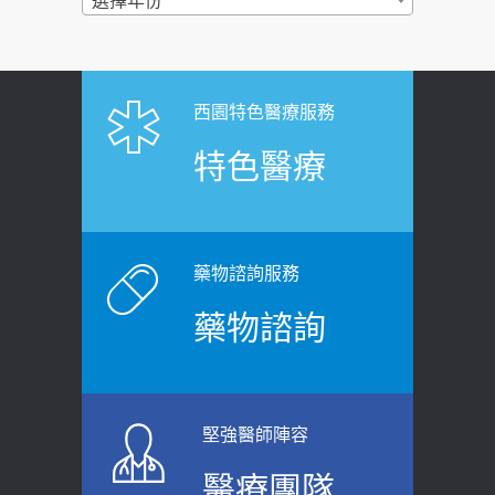
選擇年份
2026-06-30
疑：搞懂4原則不怕補錯
【憶路相伴 友你真好】 宣導
2019-04-22
2026-06-25
「落枕」不要大力按脖子！ 1招「伸
西園特色醫療服務
健康肛門痛都是痔瘡?醫談瘍瘍瘻管與肛
展運動」預防落枕
特色醫療
裂差異 逾50歲民眾可做1事
2020-12-15
2026-06-15
白天跑廁所超過8次，就算膀胱過動
健康網》端午節體重最易失守 醫：掌握4
症！醫師：趁中年訓練膀胱容量，防
原則避免血糖血壓飆高
老後睡不好、夜間易跌倒
藥物諮詢服務
2026-06-08
2021-03-05
藥物諮詢
【防跌密碼-防止嬰幼兒跌落及因應處理
瘦子也可能內臟脂肪過高！內臟脂肪
指引】 宣導
標準是多少？醫：過多恐增罹癌風險
2026-06-01
2023-04-25
堅強醫師陣容
上班常待在冷氣房？小心泌尿道感染
骨科魏志定主任接受專訪 【年代電視
醫療團隊
醫示警：1病症嚴重恐喪命
台聚焦2.0】