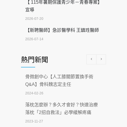
【 115年暑期保護青少年－青春專案】
宣導
2026-07-20
【新聘醫師】急診醫學科 王鎮珄醫師
2026-07-14
醫學中心級醫療在萬華 西園醫院強化外
熱門新聞
科能量
2026-07-08
骨微創中心【人工膝關節置換手術
沒菸酒也瀕臨洗腎？65歲男靠「這習
Q&A】骨科魏志定主任
慣」逆轉腎功能 醫揭3招救命
2024-02-26
2026-07-08
落枕怎麼辦？多久才會好？快速治療
體溫飆破41度！醫連收兩例中暑病例：
落枕「2招自救法」必學緩解疼痛
致死率達8成
2023-11-27
2026-07-07