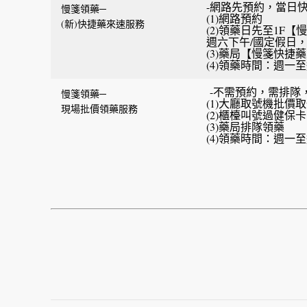
-網路先預約，當日快
慢箋領藥─
(1)網路預約
(新)快捷藥來速服務
(2)領藥日先至1F
週六下午/國定假日
(3)藥局【慢箋快捷
(4)領藥時間：週一至週日
-不需預約，需排隊
慢箋領藥─
(1)大廳取號機批價
現場批價領藥服務
(2)櫃檯叫號過健保卡
(3)藥局排隊領藥
(4)領藥時間：週一至週五 08