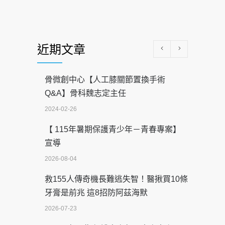
近期文章
骨微創中心【人工膝關節置換手術
Q&A】骨科魏志定主任
2024-02-26
【 115年暑期保護青少年－青春專案】
宣導
2026-08-04
救155人傳奇機長難逃失智！醫揪買10條
牙膏是前兆 這8招防阿茲海默
2026-07-23