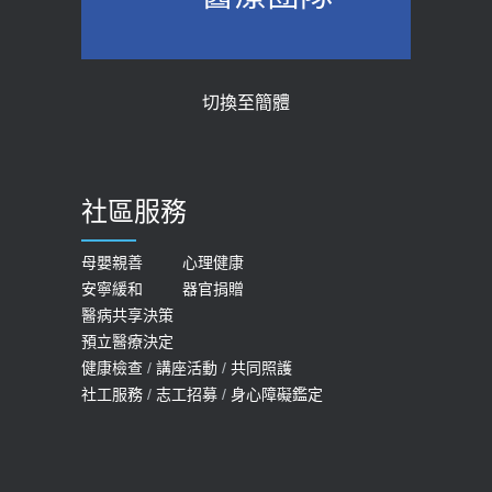
2026-05-28
2018-01-17
【2026年世界無菸日】 宣導
近4成人口骨質疏鬆？12類人快做骨
切換至簡體
質密度檢查！醫：注意5重點可逆轉
2026-05-21
骨鬆
【台灣癲癇婦女妊娠 登錄獎勵補助】 宣
2023-06-05
導
社區服務
膝蓋退化有9大部位 骨科醫坦言：不
2026-05-21
一定得換人工關節
女性必看國健署公費懶人包！這幾項檢
母嬰親善
心理健康
2019-10-08
安寧緩和
器官捐贈
查完全免費 沒做虧大了
醫病共享決策
20歲迪士尼男星因癲癇猝逝 老人小
2026-05-14
預立醫療決定
孩最好發、醫師點出8大前兆
健康檢查
/
講座活動
/
共同照護
2019-07-09
社工服務
/
志工招募
/
身心障礙鑑定
哪些動作最傷膝蓋？醫師：避免膝軟
骨磨損，走路、爬山的注意事項