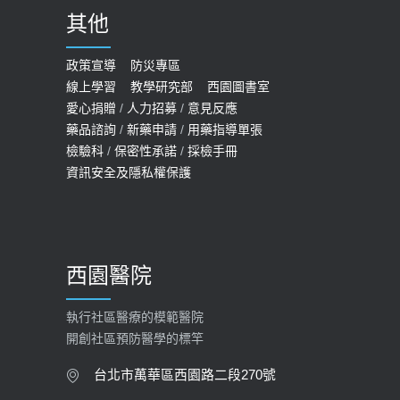
2020-09-24
其他
COVID-19 【疫苗特別門診 – 成人】
預約
政策宣導
防災專區
線上學習
教學研究部
西園圖書室
2022-01-07
愛心捐贈
/
人力招募
/
意見反應
114年【公費流感及新冠疫苗】門診
藥品諮詢
/
新藥申請
/
用藥指導單張
檢驗科
/
保密性承諾
/
採檢手冊
預約
資訊安全及隱私權保護
2025-09-30
【預立醫療照護諮商】門診服務
2026-01-30
西園醫院
【快速肝癌篩檢MRI】新檢查服務
2026-02-06
執行社區醫療的模範醫院
開創社區預防醫學的標竿
大吃大喝、肥胖害到膽囊！膽結石、
膽息肉如何處理？
台北市萬華區西園路二段270號
2020-05-05