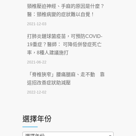
頸椎壓迫神經、手麻的原因是什麼？
深耕萬華55年 西園醫院回顧發展歷程與
醫：頸椎病變的症狀難以自覺！
智慧 醫療布局
2021-12-03
2026-07-06
打肺炎鏈球菌疫苗，可預防COVID-
【115年臺北市「防癌保衛戰：健康好禮
19重症？醫師： 可降低併發症死亡
一手刮」】 宣導
率，8種人建議施打
2026-07-02
2021-06-22
【無菸城市】 宣導
「脊椎狹窄」腰痛腿麻、走不動 靠
2026-07-02
這招改善症狀助減壓
4連霸議員黃秋澤癌逝！食道癌為何奪命
2022-12-02
快？醫曝：出現「這特徵」恐已難逆轉
照胃鏡發現胃息肉，會變胃癌嗎？
2026-07-01
醫：多半良性但2種症狀要小心
選擇年份
西園醫院55周年 7／10捐血公益活動 邀
2022-02-17
民眾熱血響應
過量維生素D和鈣恐罹癌? 醫師釋