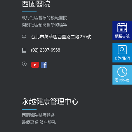
西園醫院
【快速肝癌篩檢MRI】新檢查服務
2026-02-06
執行社區醫療的模範醫院
開創社區預防醫學的標竿
大吃大喝、肥胖害到膽囊！膽結石、
膽息肉如何處理？
網路掛號
台北市萬華區西園路二段270號
2020-05-05
(02) 2307-6968
112年【公費流感疫苗】門診預約
查詢/取消
2023-09-27
看診進度
永越健康管理中心
西園醫院醫療體系
醫療專業 飯店服務