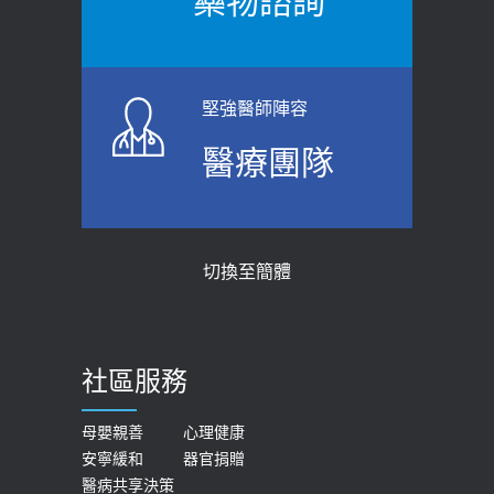
藥物諮詢
【防跌密碼-防止嬰幼兒跌落及因應處理
瘦子也可能內臟脂肪過高！內臟脂肪
指引】 宣導
標準是多少？醫：過多恐增罹癌風險
2026-06-01
2023-04-25
堅強醫師陣容
上班常待在冷氣房？小心泌尿道感染
骨科魏志定主任接受專訪 【年代電視
醫療團隊
醫示警：1病症嚴重恐喪命
台聚焦2.0】
2026-05-28
2018-01-17
【2026年世界無菸日】 宣導
近4成人口骨質疏鬆？12類人快做骨
切換至簡體
質密度檢查！醫：注意5重點可逆轉
2026-05-21
骨鬆
【台灣癲癇婦女妊娠 登錄獎勵補助】 宣
2023-06-05
導
社區服務
膝蓋退化有9大部位 骨科醫坦言：不
2026-05-21
一定得換人工關節
女性必看國健署公費懶人包！這幾項檢
母嬰親善
心理健康
2019-10-08
安寧緩和
器官捐贈
查完全免費 沒做虧大了
醫病共享決策
20歲迪士尼男星因癲癇猝逝 老人小