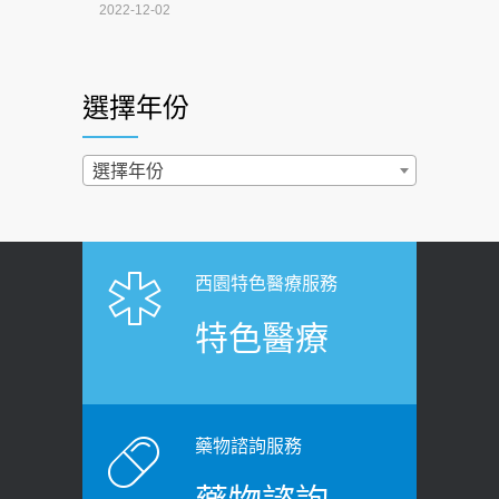
4連霸議員黃秋澤癌逝！食道癌為何奪命
2022-12-02
快？醫曝：出現「這特徵」恐已難逆轉
照胃鏡發現胃息肉，會變胃癌嗎？
2026-07-01
醫：多半良性但2種症狀要小心
選擇年份
西園醫院55周年 7／10捐血公益活動 邀
2022-02-17
民眾熱血響應
過量維生素D和鈣恐罹癌? 醫師釋
選擇年份
2026-06-30
疑：搞懂4原則不怕補錯
【憶路相伴 友你真好】 宣導
2019-04-22
2026-06-25
「落枕」不要大力按脖子！ 1招「伸
西園特色醫療服務
健康肛門痛都是痔瘡?醫談瘍瘍瘻管與肛
展運動」預防落枕
特色醫療
裂差異 逾50歲民眾可做1事
2020-12-15
2026-06-15
白天跑廁所超過8次，就算膀胱過動
健康網》端午節體重最易失守 醫：掌握4
症！醫師：趁中年訓練膀胱容量，防
原則避免血糖血壓飆高
老後睡不好、夜間易跌倒
藥物諮詢服務
2026-06-08
2021-03-05