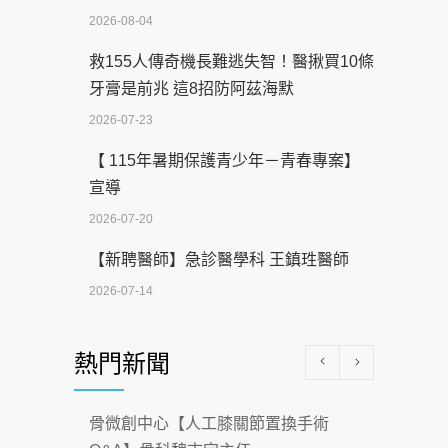
2026-08-04
救155人傳奇機長難逃失智！醫揪買10條
牙膏是前兆 這8招防阿茲海默
2026-07-23
【 115年暑期保護青少年－青春專案】
宣導
2026-07-20
【新聘醫師】急診醫學科 王鎮珄醫師
2026-07-14
醫學中心級醫療在萬華 西園醫院強化外
熱門新聞
科能量
2026-07-08
骨微創中心【人工膝關節置換手術
沒菸酒也瀕臨洗腎？65歲男靠「這習