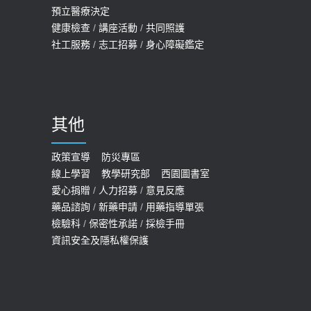
2026-05-14
預立醫療決定
孩最好發、醫師點出8大前兆
健康檢查
/
講座活動
/
共同照護
2019-07-09
社工服務
/
志工招募
/
身心障礙鑑定
哪些動作最傷膝蓋？醫師：避免膝軟
骨磨損，走路、爬山的注意事項
2020-09-24
其他
COVID-19 【疫苗特別門診 – 成人】
預約
政策宣導
防災專區
線上學習
教學研究部
西園圖書室
2022-01-07
愛心捐贈
/
人力招募
/
意見反應
114年【公費流感及新冠疫苗】門診
藥品諮詢
/
新藥申請
/
用藥指導單張
檢驗科
/
保密性承諾
/
採檢手冊
預約
資訊安全及隱私權保護
2025-09-30
【預立醫療照護諮商】門診服務
2026-01-30