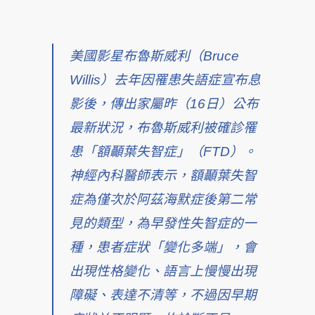
美國影星布魯斯威利（Bruce
Willis）去年因罹患失語症宣布息
影後，傳出家屬昨（16日）公布
最新狀況，布魯斯威利被確診罹
患「額顳葉失智症」（FTD）。
神經內科醫師表示，額顳葉失智
症為僅次於阿茲海默症後第二常
見的類型，為早發性失智症的一
種，患者症狀「變化多端」，會
出現性格變化、語言上慢慢出現
障礙、表達不清等，不過因早期