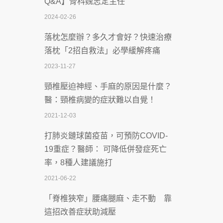
Q&A】骨科魏志定主任
慣」逆轉腎功能 醫揭3招救命
2024-02-26
2026-07-08
落枕怎麼辦？多久才會好？快速治療
體溫飆破41度！醫連收兩例中暑病例：
落枕「2招自救法」必學緩解疼痛
致死率達8成
2023-11-27
2026-07-07
頸椎壓迫神經、手麻的原因是什麼？
深耕萬華55年 西園醫院回顧發展歷程與
醫：頸椎病變的症狀難以自覺！
智慧 醫療布局
2021-12-03
2026-07-06
打肺炎鏈球菌疫苗，可預防COVID-
【115年臺北市「防癌保衛戰：健康好禮
19重症？醫師： 可降低併發症死亡
一手刮」】 宣導
率，8種人建議施打
2026-07-02
2021-06-22
【無菸城市】 宣導
「脊椎狹窄」腰痛腿麻、走不動 靠
2026-07-02
這招改善症狀助減壓