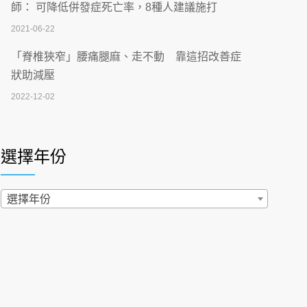
刮」】 宣導
師： 可降低併發症死亡率，8種人建議施打
2026-07-02
2021-06-22
【無菸城市】 宣導
「脊椎狹窄」腰痛腿麻、走不動 靠這招改善症
2026-07-02
狀助減壓
2022-12-02
4連霸議員黃秋澤癌逝！食道癌為何奪命快？
醫曝：出現「這特徵」恐已難逆轉
照胃鏡發現胃息肉，會變胃癌嗎？醫：多半良性
2026-07-01
但2種症狀要小心
選擇年份
2022-02-17
西園醫院55周年 7／10捐血公益活動 邀民眾
熱血響應
過量維生素D和鈣恐罹癌? 醫師釋疑：搞懂4原則
選擇年份
2026-06-30
不怕補錯
2019-04-22
【憶路相伴 友你真好】 宣導
2026-06-25
「落枕」不要大力按脖子！ 1招「伸展運動」預防
落枕
健康肛門痛都是痔瘡?醫談瘍瘍瘻管與肛裂差
2020-12-15
異 逾50歲民眾可做1事