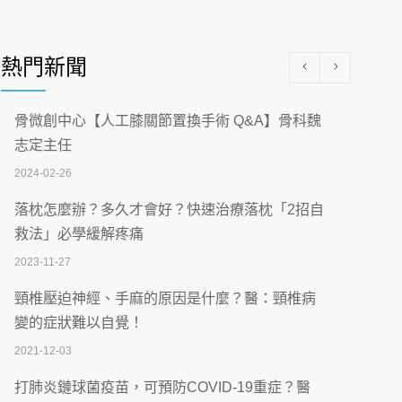
醫學中心級醫療在萬華 西園醫院強化外科能
量
熱門新聞
2026-07-08
沒菸酒也瀕臨洗腎？65歲男靠「這習慣」逆
骨微創中心【人工膝關節置換手術 Q&A】骨科魏
轉腎功能 醫揭3招救命
志定主任
2026-07-08
2024-02-26
體溫飆破41度！醫連收兩例中暑病例：致死
落枕怎麼辦？多久才會好？快速治療落枕「2招自
率達8成
救法」必學緩解疼痛
2026-07-07
2023-11-27
深耕萬華55年 西園醫院回顧發展歷程與智慧
頸椎壓迫神經、手麻的原因是什麼？醫：頸椎病
醫療布局
變的症狀難以自覺！
2026-07-06
2021-12-03
【115年臺北市「防癌保衛戰：健康好禮一手
打肺炎鏈球菌疫苗，可預防COVID-19重症？醫