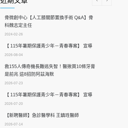
近期文章
骨微創中心【人工膝關節置換手術 Q&A】骨
科魏志定主任
2024-02-26
【 115年暑期保護青少年－青春專案】 宣導
2026-08-04
救155人傳奇機長難逃失智！醫揪買10條牙膏
是前兆 這8招防阿茲海默
2026-07-23
【 115年暑期保護青少年－青春專案】 宣導
2026-07-20
【新聘醫師】急診醫學科 王鎮珄醫師
2026-07-14