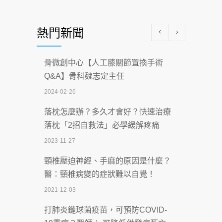
醫學中心級醫療在萬華 西園醫院強化外
熱門新聞
科能量
2026-07-08
骨微創中心【人工膝關節置換手術
沒菸酒也瀕臨洗腎？65歲男靠「這習
Q&A】骨科魏志定主任
慣」逆轉腎功能 醫揭3招救命
2024-02-26
2026-07-08
落枕怎麼辦？多久才會好？快速治療
體溫飆破41度！醫連收兩例中暑病例：
落枕「2招自救法」必學緩解疼痛
致死率達8成
2023-11-27
2026-07-07
頸椎壓迫神經、手麻的原因是什麼？
深耕萬華55年 西園醫院回顧發展歷程與
醫：頸椎病變的症狀難以自覺！
智慧 醫療布局
2021-12-03
2026-07-06
打肺炎鏈球菌疫苗，可預防COVID-
【115年臺北市「防癌保衛戰：健康好禮