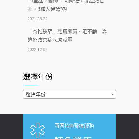
19重症？醫師： 可降低併發症死亡
一手刮」】 宣導
率，8種人建議施打
2026-07-02
2021-06-22
【無菸城市】 宣導
「脊椎狹窄」腰痛腿麻、走不動 靠
2026-07-02
這招改善症狀助減壓
4連霸議員黃秋澤癌逝！食道癌為何奪命
2022-12-02
快？醫曝：出現「這特徵」恐已難逆轉
照胃鏡發現胃息肉，會變胃癌嗎？
2026-07-01
醫：多半良性但2種症狀要小心
選擇年份
西園醫院55周年 7／10捐血公益活動 邀
2022-02-17
民眾熱血響應
過量維生素D和鈣恐罹癌? 醫師釋
選擇年份
2026-06-30
疑：搞懂4原則不怕補錯
【憶路相伴 友你真好】 宣導
2019-04-22
2026-06-25
「落枕」不要大力按脖子！ 1招「伸
西園特色醫療服務
健康肛門痛都是痔瘡?醫談瘍瘍瘻管與肛
展運動」預防落枕