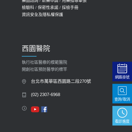
藥品諮詢
/
新藥申請
/
用藥指導單張
檢驗科
/
保密性承諾
/
採檢手冊
預約
資訊安全及隱私權保護
2025-09-30
【預立醫療照護諮商】門診服務
2026-01-30
西園醫院
【快速肝癌篩檢MRI】新檢查服務
2026-02-06
執行社區醫療的模範醫院
開創社區預防醫學的標竿
大吃大喝、肥胖害到膽囊！膽結石、
網路掛號
膽息肉如何處理？
台北市萬華區西園路二段270號
2020-05-05
(02) 2307-6968
查詢/取消
112年【公費流感疫苗】門診預約
2023-09-27
看診進度