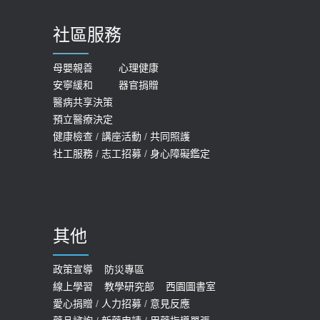
2023-06-05
導
社區服務
膝蓋退化有9大部位 骨科醫坦言：不
2026-05-21
一定得換人工關節
女性必看國健署公費懶人包！這幾項檢
母嬰親善
心理健康
2019-10-08
安寧緩和
器官捐贈
查完全免費 沒做虧大了
醫病共享決策
20歲迪士尼男星因癲癇猝逝 老人小
2026-05-14
預立醫療決定
孩最好發、醫師點出8大前兆
健康檢查
/
講座活動
/
共同照護
2019-07-09
社工服務
/
志工招募
/
身心障礙鑑定
哪些動作最傷膝蓋？醫師：避免膝軟
骨磨損，走路、爬山的注意事項
2020-09-24
其他
COVID-19 【疫苗特別門診 – 成人】
預約
政策宣導
防災專區
線上學習
教學研究部
西園圖書室
2022-01-07
愛心捐贈
/
人力招募
/
意見反應
114年【公費流感及新冠疫苗】門診