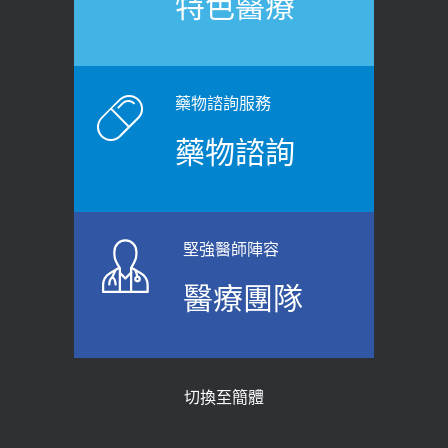
特色醫療
裂差異 逾50歲民眾可做1事
2020-12-15
2026-06-15
白天跑廁所超過8次，就算膀胱過動
健康網》端午節體重最易失守 醫：掌握4
症！醫師：趁中年訓練膀胱容量，防
原則避免血糖血壓飆高
老後睡不好、夜間易跌倒
藥物諮詢服務
2026-06-08
2021-03-05
藥物諮詢
【防跌密碼-防止嬰幼兒跌落及因應處理
瘦子也可能內臟脂肪過高！內臟脂肪
指引】 宣導
標準是多少？醫：過多恐增罹癌風險
2026-06-01
2023-04-25
堅強醫師陣容
上班常待在冷氣房？小心泌尿道感染
骨科魏志定主任接受專訪 【年代電視
醫療團隊
醫示警：1病症嚴重恐喪命
台聚焦2.0】
2026-05-28
2018-01-17
【2026年世界無菸日】 宣導
近4成人口骨質疏鬆？12類人快做骨
切換至簡體
質密度檢查！醫：注意5重點可逆轉
2026-05-21
骨鬆
【台灣癲癇婦女妊娠 登錄獎勵補助】 宣