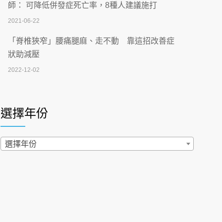
刮」】 宣導
師： 可降低併發症死亡率，8種人建議施打
2026-07-02
2021-06-22
【無菸城市】 宣導
「脊椎狹窄」腰痛腿麻、走不動 靠這招改善症
2026-07-02
狀助減壓
2022-12-02
4連霸議員黃秋澤癌逝！食道癌為何奪命快？
醫曝：出現「這特徵」恐已難逆轉
照胃鏡發現胃息肉，會變胃癌嗎？醫：多半良性
2026-07-01
但2種症狀要小心
選擇年份
2022-02-17
西園醫院55周年 7／10捐血公益活動 邀民眾
熱血響應
過量維生素D和鈣恐罹癌? 醫師釋疑：搞懂4原則
選擇年份
2026-06-30
不怕補錯
2019-04-22
【憶路相伴 友你真好】 宣導
2026-06-25
「落枕」不要大力按脖子！ 1招「伸展運動」預防
落枕
健康肛門痛都是痔瘡?醫談瘍瘍瘻管與肛裂差
2020-12-15
異 逾50歲民眾可做1事