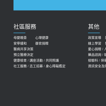
社區服務
其他
母嬰親善
心理健康
政策宣導
安寧緩和
器官捐贈
線上學習
醫病共享決策
愛心捐贈
/
預立醫療決定
藥品諮詢
/
健康檢查
/
講座活動
/
共同照護
檢驗科
/
保
社工服務
/
志工招募
/
身心障礙鑑定
資訊安全及