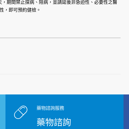
理7天，期間禁止探病、陪病，並請延後非急迫性、必要性之醫
陰性，即可預約健檢。
藥物諮詢服務
藥物諮詢