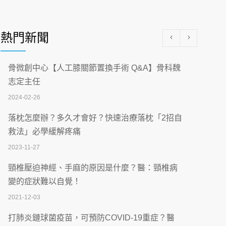
醫學中心級醫療在萬華 西園醫院強化外科能
量
熱門新聞
2026-07-08
沒菸酒也瀕臨洗腎？65歲男靠「這習慣」逆
骨微創中心【人工膝關節置換手術 Q&A】骨科魏
轉腎功能 醫揭3招救命
志定主任
2026-07-08
2024-02-26
體溫飆破41度！醫連收兩例中暑病例：致死
落枕怎麼辦？多久才會好？快速治療落枕「2招自
率達8成
救法」必學緩解疼痛
2026-07-07
2023-11-27
深耕萬華55年 西園醫院回顧發展歷程與智慧
頸椎壓迫神經、手麻的原因是什麼？醫：頸椎病
醫療布局
變的症狀難以自覺！
2026-07-06
2021-12-03
【115年臺北市「防癌保衛戰：健康好禮一手
打肺炎鏈球菌疫苗，可預防COVID-19重症？醫