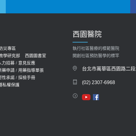
西園醫院
防災專區
執行社區醫療的模範醫院
教學研究部
西園圖書室
開創社區預防醫學的標竿
人力招募
/
意見反應
台北市萬華區西園路二段2
新藥申請
/
用藥指導單張
密性承諾
/
採檢手冊
(02) 2307-6968
隱私權保護