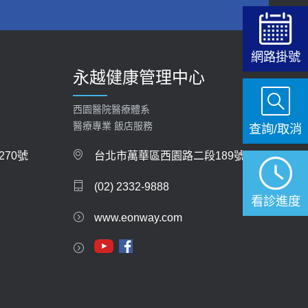
2019-10-08
2026-05-21
20歲迪士尼男星因癲癇猝逝 老人小孩最好發、醫
女性必看國健署公費懶人包！這幾項檢查完
師點出8大前兆
網路掛號
全免費 沒做虧大了
永越健康管理中心
2019-07-09
2026-05-14
哪些動作最傷膝蓋？醫師：避免膝軟骨磨損，走
西園醫院醫療體系
路、爬山的注意事項
醫療專業 飯店服務
查詢/取消
2020-09-24
70號
台北市萬華區西園路二段189號
COVID-19 【疫苗特別門診 – 成人】預約
(02) 2332-9888
2022-01-07
看診進度
www.eonway.com
114年【公費流感及新冠疫苗】門診預約
2025-09-30
【預立醫療照護諮商】門診服務
2026-01-30