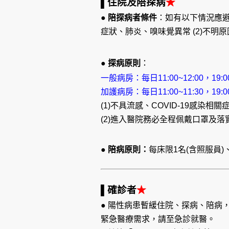
▌住院及陪探病
★
●
陪探病者條件
：如有以下情況應避
症狀、肺炎、嗅味覺異常
(2)
不明原
●
探病原則
：
一般病房：每日11:00~12:00，19:
加護病房：每日11:00~11:30，
19:
(1)不具流感、COVID-19感染相關
(2)進入醫院務必全程佩戴口罩及落
●
陪病原則：
每床限1名(含照服員
▌確診者
★
● 陽性病患暫緩住院、探病、陪病
緊急醫療需求，請至急診就醫
。