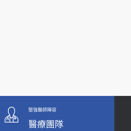
2026-06-15
白天跑廁所超過8次，就算膀胱過動症！醫師：趁
中年訓練膀胱容量，防老後睡不好、夜間易跌倒
健康網》端午節體重最易失守 醫：掌握4原則
2021-03-05
避免血糖血壓飆高
2026-06-08
瘦子也可能內臟脂肪過高！內臟脂肪標準是多
少？醫：過多恐增罹癌風險
【防跌密碼-防止嬰幼兒跌落及因應處理指
2023-04-25
引】 宣導
2026-06-01
骨科魏志定主任接受專訪 【年代電視台聚焦2.0】
2018-01-17
上班常待在冷氣房？小心泌尿道感染 醫示
警：1病症嚴重恐喪命
近4成人口骨質疏鬆？12類人快做骨質密度檢查！
2026-05-28
醫：注意5重點可逆轉骨鬆
2023-06-05
【2026年世界無菸日】 宣導
堅強醫師陣容
2026-05-21
膝蓋退化有9大部位 骨科醫坦言：不一定得換人工
醫療團隊
關節
【台灣癲癇婦女妊娠 登錄獎勵補助】 宣導