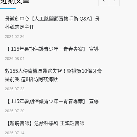
近期文章
骨微創中心【人工膝關節置換手術 Q&A】骨
科魏志定主任
2024-02-26
【 115年暑期保護青少年－青春專案】 宣導
2026-08-04
救155人傳奇機長難逃失智！醫揪買10條牙膏
是前兆 這8招防阿茲海默
2026-07-23
【 115年暑期保護青少年－青春專案】 宣導
2026-07-20
【新聘醫師】急診醫學科 王鎮珄醫師
2026-07-14