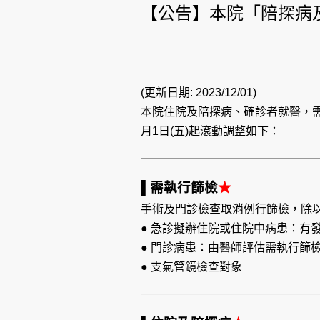
【公告】本院「陪探病
(更新日期: 2023/12/01)
本院
住院及陪探病、確診者就醫
，
月1日(五)起滾動調整如下：
▌需執行篩檢
★
手術及門診檢查取消例行篩檢，除
● 急診擬辦住院或住院中病患：有
● 門診病患：由醫師評估需執行篩
● 支氣管鏡檢查對象