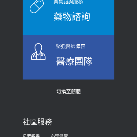
原則避免血糖血壓飆高
老後睡不好、夜間易跌倒
藥物諮詢服務
2026-06-08
2021-03-05
藥物諮詢
【防跌密碼-防止嬰幼兒跌落及因應處理
瘦子也可能內臟脂肪過高！內臟脂肪
指引】 宣導
標準是多少？醫：過多恐增罹癌風險
2026-06-01
2023-04-25
堅強醫師陣容
上班常待在冷氣房？小心泌尿道感染
骨科魏志定主任接受專訪 【年代電視
醫療團隊
醫示警：1病症嚴重恐喪命
台聚焦2.0】
2026-05-28
2018-01-17
【2026年世界無菸日】 宣導
近4成人口骨質疏鬆？12類人快做骨
切換至簡體
質密度檢查！醫：注意5重點可逆轉
2026-05-21
骨鬆
【台灣癲癇婦女妊娠 登錄獎勵補助】 宣
2023-06-05
導
社區服務
膝蓋退化有9大部位 骨科醫坦言：不
2026-05-21
一定得換人工關節
女性必看國健署公費懶人包！這幾項檢
母嬰親善
心理健康