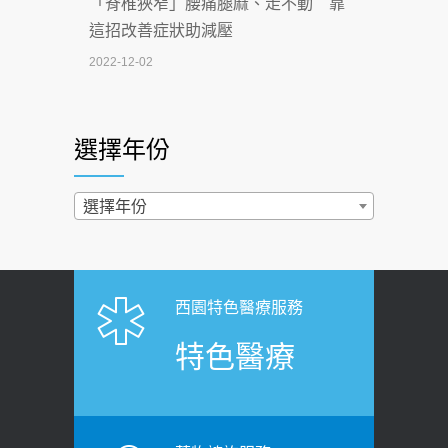
「脊椎狹窄」腰痛腿麻、走不動 靠
2026-07-02
這招改善症狀助減壓
4連霸議員黃秋澤癌逝！食道癌為何奪命
2022-12-02
快？醫曝：出現「這特徵」恐已難逆轉
照胃鏡發現胃息肉，會變胃癌嗎？
2026-07-01
醫：多半良性但2種症狀要小心
選擇年份
西園醫院55周年 7／10捐血公益活動 邀
2022-02-17
民眾熱血響應
過量維生素D和鈣恐罹癌? 醫師釋
選擇年份
2026-06-30
疑：搞懂4原則不怕補錯
【憶路相伴 友你真好】 宣導
2019-04-22
2026-06-25
「落枕」不要大力按脖子！ 1招「伸
西園特色醫療服務
健康肛門痛都是痔瘡?醫談瘍瘍瘻管與肛
展運動」預防落枕
特色醫療
裂差異 逾50歲民眾可做1事
2020-12-15
2026-06-15
白天跑廁所超過8次，就算膀胱過動
健康網》端午節體重最易失守 醫：掌握4
症！醫師：趁中年訓練膀胱容量，防