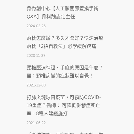
骨微創中心【人工膝關節置換手術
沒菸酒也瀕臨洗腎？65歲男靠「這習
Q&A】骨科魏志定主任
慣」逆轉腎功能 醫揭3招救命
2024-02-26
2026-07-08
落枕怎麼辦？多久才會好？快速治療
體溫飆破41度！醫連收兩例中暑病例：
落枕「2招自救法」必學緩解疼痛
致死率達8成
2023-11-27
2026-07-07
頸椎壓迫神經、手麻的原因是什麼？
深耕萬華55年 西園醫院回顧發展歷程與
醫：頸椎病變的症狀難以自覺！
智慧 醫療布局
2021-12-03
2026-07-06
打肺炎鏈球菌疫苗，可預防COVID-
【115年臺北市「防癌保衛戰：健康好禮
19重症？醫師： 可降低併發症死亡
一手刮」】 宣導
率，8種人建議施打
2026-07-02
2021-06-22
【無菸城市】 宣導