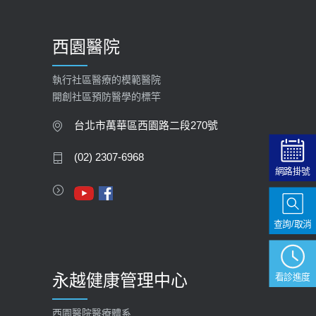
【預立醫療照護諮商】門診服務
2026-01-30
西園醫院
【快速肝癌篩檢MRI】新檢查服務
2026-02-06
執行社區醫療的模範醫院
開創社區預防醫學的標竿
大吃大喝、肥胖害到膽囊！膽結石、
膽息肉如何處理？
台北市萬華區西園路二段270號
2020-05-05
(02) 2307-6968
網路掛號
112年【公費流感疫苗】門診預約
2023-09-27
查詢/取消
永越健康管理中心
看診進度
西園醫院醫療體系