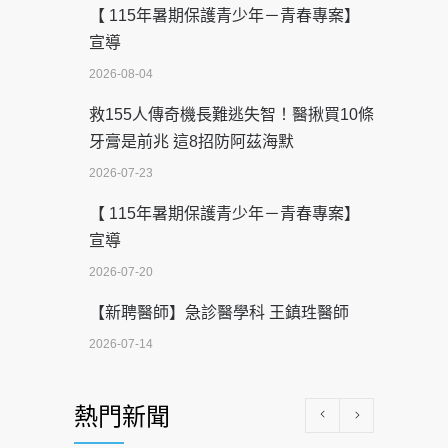
【 115年暑期保護青少年－青春專案】
宣導
2026-08-04
救155人傳奇機長難逃失智！醫揪買10條
牙膏是前兆 這8招防阿茲海默
2026-07-23
【 115年暑期保護青少年－青春專案】
宣導
2026-07-20
【新聘醫師】急診醫學科 王鎮珄醫師
2026-07-14
醫學中心級醫療在萬華 西園醫院強化外
熱門新聞
科能量
2026-07-08