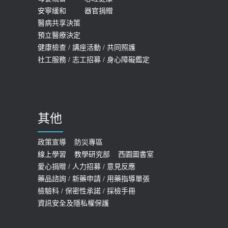
2019-10-08
安寧緩和
器官捐贈
查完全免費 沒做虧大了
醫病共享決策
20歲迪士尼男星因癲癇猝逝 老人小
2026-05-14
預立醫療決定
孩最好發、醫師點出8大前兆
健康檢查
/
講座活動
/
共同照護
2019-07-09
社工服務
/
志工招募
/
身心障礙鑑定
哪些動作最傷膝蓋？醫師：避免膝軟
骨磨損，走路、爬山的注意事項
2020-09-24
其他
COVID-19 【疫苗特別門診 – 成人】
預約
政策宣導
防災專區
線上學習
教學研究部
西園圖書室
2022-01-07
愛心捐贈
/
人力招募
/
意見反應
114年【公費流感及新冠疫苗】門診
藥品諮詢
/
新藥申請
/
用藥指導單張
檢驗科
/
保密性承諾
/
採檢手冊
預約
資訊安全及隱私權保護
2025-09-30