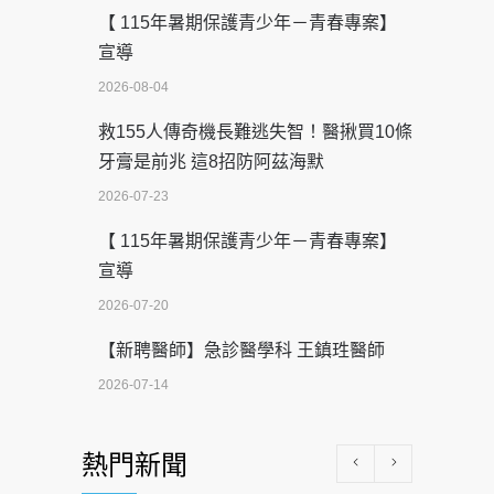
【 115年暑期保護青少年－青春專案】
宣導
2026-08-04
救155人傳奇機長難逃失智！醫揪買10條
牙膏是前兆 這8招防阿茲海默
2026-07-23
【 115年暑期保護青少年－青春專案】
宣導
2026-07-20
【新聘醫師】急診醫學科 王鎮珄醫師
2026-07-14
醫學中心級醫療在萬華 西園醫院強化外
熱門新聞
科能量
2026-07-08