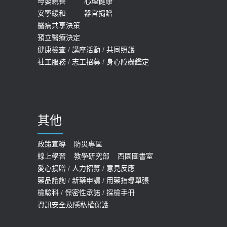
女性必看國健署公費懶人包！這幾項檢
母嬰親善
心理健康
2019-10-08
安寧緩和
器官捐贈
查完全免費 沒做虧大了
醫病共享決策
20歲迪士尼男星因癲癇猝逝 老人小
2026-05-14
預立醫療決定
孩最好發、醫師點出8大前兆
健康檢查
/
講座活動
/
共同照護
2019-07-09
社工服務
/
志工招募
/
身心障礙鑑定
哪些動作最傷膝蓋？醫師：避免膝軟
骨磨損，走路、爬山的注意事項
2020-09-24
其他
COVID-19 【疫苗特別門診 – 成人】
預約
政策宣導
防災專區
線上學習
教學研究部
西園圖書室
2022-01-07
愛心捐贈
/
人力招募
/
意見反應
114年【公費流感及新冠疫苗】門診
藥品諮詢
/
新藥申請
/
用藥指導單張
檢驗科
/
保密性承諾
/
採檢手冊
預約
資訊安全及隱私權保護
2025-09-30