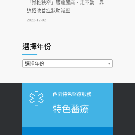
「脊椎狹窄」腰痛腿麻、走不動 靠
2026-07-02
這招改善症狀助減壓
4連霸議員黃秋澤癌逝！食道癌為何奪命
2022-12-02
快？醫曝：出現「這特徵」恐已難逆轉
照胃鏡發現胃息肉，會變胃癌嗎？
2026-07-01
醫：多半良性但2種症狀要小心
選擇年份
西園醫院55周年 7／10捐血公益活動 邀
2022-02-17
民眾熱血響應
過量維生素D和鈣恐罹癌? 醫師釋
選擇年份
2026-06-30
疑：搞懂4原則不怕補錯
【憶路相伴 友你真好】 宣導
2019-04-22
2026-06-25
「落枕」不要大力按脖子！ 1招「伸
西園特色醫療服務
健康肛門痛都是痔瘡?醫談瘍瘍瘻管與肛
展運動」預防落枕
特色醫療
裂差異 逾50歲民眾可做1事
2020-12-15
2026-06-15
白天跑廁所超過8次，就算膀胱過動
健康網》端午節體重最易失守 醫：掌握4
症！醫師：趁中年訓練膀胱容量，防