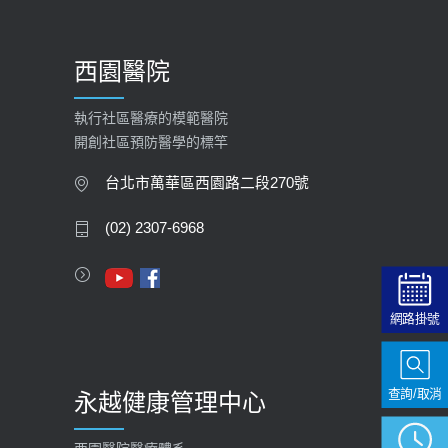
【預立醫療照護諮商】門診服務
2026-01-30
西園醫院
【快速肝癌篩檢MRI】新檢查服務
2026-02-06
執行社區醫療的模範醫院
開創社區預防醫學的標竿
大吃大喝、肥胖害到膽囊！膽結石、
膽息肉如何處理？
台北市萬華區西園路二段270號
2020-05-05
(02) 2307-6968
112年【公費流感疫苗】門診預約
2023-09-27
網路掛號
查詢/取消
永越健康管理中心