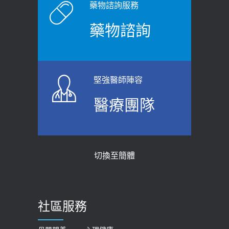
原則避免血糖血壓飆高
老後睡不好、夜間易跌倒
藥物諮詢服務
2026-06-08
2021-03-05
藥物諮詢
【防跌密碼-防止嬰幼兒跌落及因應處理
瘦子也可能內臟脂肪過高！內臟脂肪
指引】 宣導
標準是多少？醫：過多恐增罹癌風險
2026-06-01
2023-04-25
堅強醫師陣容
上班常待在冷氣房？小心泌尿道感染
骨科魏志定主任接受專訪 【年代電視
醫療團隊
醫示警：1病症嚴重恐喪命
台聚焦2.0】
2026-05-28
2018-01-17
【2026年世界無菸日】 宣導
近4成人口骨質疏鬆？12類人快做骨
切換至簡體
質密度檢查！醫：注意5重點可逆轉
2026-05-21
骨鬆
【台灣癲癇婦女妊娠 登錄獎勵補助】 宣
2023-06-05
導
社區服務
膝蓋退化有9大部位 骨科醫坦言：不
2026-05-21
一定得換人工關節