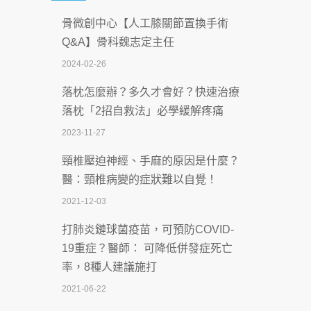
骨微創中心【人工膝關節置換手術
沒菸酒也瀕臨洗腎？65歲男靠「這習
Q&A】骨科魏志定主任
慣」逆轉腎功能 醫揭3招救命
2024-02-26
2026-07-08
落枕怎麼辦？多久才會好？快速治療
體溫飆破41度！醫連收兩例中暑病例：
落枕「2招自救法」必學緩解疼痛
致死率達8成
2023-11-27
2026-07-07
頸椎壓迫神經、手麻的原因是什麼？
深耕萬華55年 西園醫院回顧發展歷程與
醫：頸椎病變的症狀難以自覺！
智慧 醫療布局
2021-12-03
2026-07-06
打肺炎鏈球菌疫苗，可預防COVID-
【115年臺北市「防癌保衛戰：健康好禮
19重症？醫師： 可降低併發症死亡
一手刮」】 宣導
率，8種人建議施打
2026-07-02
2021-06-22
【無菸城市】 宣導