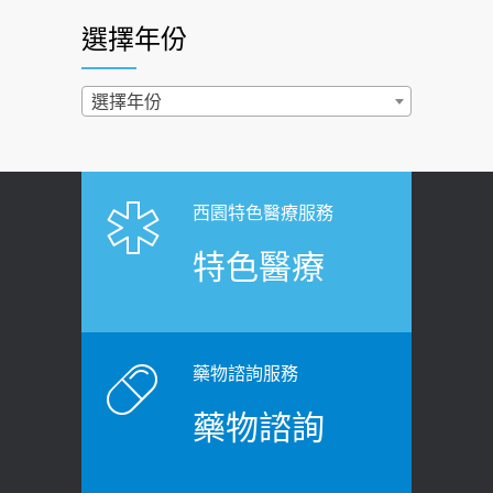
醫：多半良性但2種症狀要小心
選擇年份
西園醫院55周年 7／10捐血公益活動 邀
2022-02-17
民眾熱血響應
過量維生素D和鈣恐罹癌? 醫師釋
選擇年份
2026-06-30
疑：搞懂4原則不怕補錯
【憶路相伴 友你真好】 宣導
2019-04-22
2026-06-25
「落枕」不要大力按脖子！ 1招「伸
西園特色醫療服務
健康肛門痛都是痔瘡?醫談瘍瘍瘻管與肛
展運動」預防落枕
特色醫療
裂差異 逾50歲民眾可做1事
2020-12-15
2026-06-15
白天跑廁所超過8次，就算膀胱過動
健康網》端午節體重最易失守 醫：掌握4
症！醫師：趁中年訓練膀胱容量，防
原則避免血糖血壓飆高
老後睡不好、夜間易跌倒
藥物諮詢服務
2026-06-08
2021-03-05
藥物諮詢
【防跌密碼-防止嬰幼兒跌落及因應處理
瘦子也可能內臟脂肪過高！內臟脂肪
指引】 宣導
標準是多少？醫：過多恐增罹癌風險