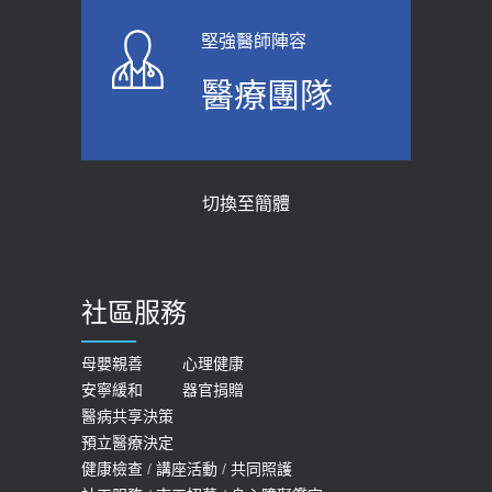
2026-06-01
2023-04-25
堅強醫師陣容
上班常待在冷氣房？小心泌尿道感染
骨科魏志定主任接受專訪 【年代電視
醫療團隊
醫示警：1病症嚴重恐喪命
台聚焦2.0】
2026-05-28
2018-01-17
【2026年世界無菸日】 宣導
近4成人口骨質疏鬆？12類人快做骨
切換至簡體
質密度檢查！醫：注意5重點可逆轉
2026-05-21
骨鬆
【台灣癲癇婦女妊娠 登錄獎勵補助】 宣
2023-06-05
導
社區服務
膝蓋退化有9大部位 骨科醫坦言：不
2026-05-21
一定得換人工關節
女性必看國健署公費懶人包！這幾項檢
母嬰親善
心理健康
2019-10-08
安寧緩和
器官捐贈
查完全免費 沒做虧大了
醫病共享決策
20歲迪士尼男星因癲癇猝逝 老人小
2026-05-14
預立醫療決定
孩最好發、醫師點出8大前兆
健康檢查
/
講座活動
/
共同照護
2019-07-09