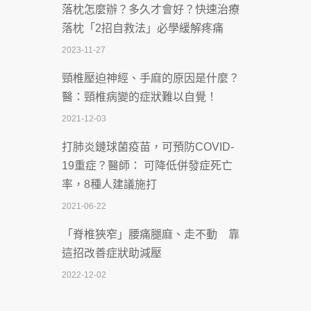
落枕怎麼辦？多久才會好？快速治療
體溫飆破41度！醫連收兩例中暑病例：
落枕「2招自救法」必學緩解疼痛
致死率達8成
2023-11-27
2026-07-07
頸椎壓迫神經、手麻的原因是什麼？
深耕萬華55年 西園醫院回顧發展歷程與
醫：頸椎病變的症狀難以自覺！
智慧 醫療布局
2021-12-03
2026-07-06
打肺炎鏈球菌疫苗，可預防COVID-
【115年臺北市「防癌保衛戰：健康好禮
19重症？醫師： 可降低併發症死亡
一手刮」】 宣導
率，8種人建議施打
2026-07-02
2021-06-22
【無菸城市】 宣導
「脊椎狹窄」腰痛腿麻、走不動 靠
2026-07-02
這招改善症狀助減壓
4連霸議員黃秋澤癌逝！食道癌為何奪命
2022-12-02
快？醫曝：出現「這特徵」恐已難逆轉
照胃鏡發現胃息肉，會變胃癌嗎？
2026-07-01