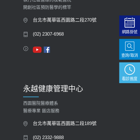
開創社區預防醫學的標竿
大吃大喝、肥胖害到膽囊！膽結石、
膽息肉如何處理？
台北市萬華區西園路二段270號
2020-05-05
網路掛號
(02) 2307-6968
112年【公費流感疫苗】門診預約
2023-09-27
查詢/取消
看診進度
永越健康管理中心
西園醫院醫療體系
醫療專業 飯店服務
台北市萬華區西園路二段189號
(02) 2332-9888