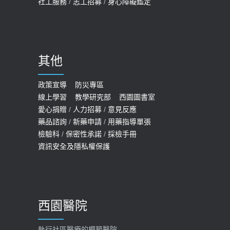
社工服務
/
志工招募
/
身心障礙鑑定
哪些動作最傷膝蓋？醫師：避免膝軟
骨磨損，走路、爬山的注意事項
2020-09-24
其他
COVID-19 【疫苗特別門診 – 成人】
預約
政策宣導
防災專區
線上學習
教學研究部
西園圖書室
2022-01-07
愛心捐贈
/
人力招募
/
意見反應
114年【公費流感及新冠疫苗】門診
藥品諮詢
/
新藥申請
/
用藥指導單張
檢驗科
/
保密性承諾
/
採檢手冊
預約
資訊安全及隱私權保護
2025-09-30
【預立醫療照護諮商】門診服務
2026-01-30
西園醫院
【快速肝癌篩檢MRI】新檢查服務
2026-02-06
執行社區醫療的模範醫院