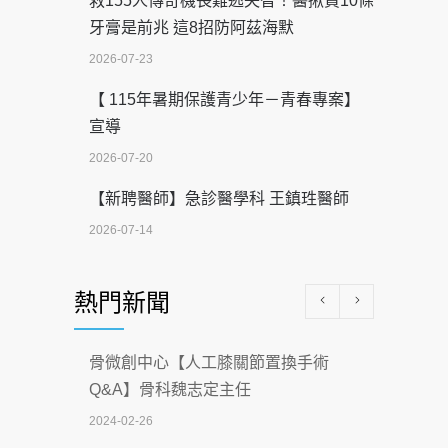
救155人傳奇機長難逃失智！醫揪買10條
牙膏是前兆 這8招防阿茲海默
2026-07-23
【 115年暑期保護青少年－青春專案】
宣導
2026-07-20
【新聘醫師】急診醫學科 王鎮珄醫師
2026-07-14
醫學中心級醫療在萬華 西園醫院強化外
熱門新聞
科能量
2026-07-08
骨微創中心【人工膝關節置換手術
沒菸酒也瀕臨洗腎？65歲男靠「這習
Q&A】骨科魏志定主任
慣」逆轉腎功能 醫揭3招救命
2024-02-26
2026-07-08