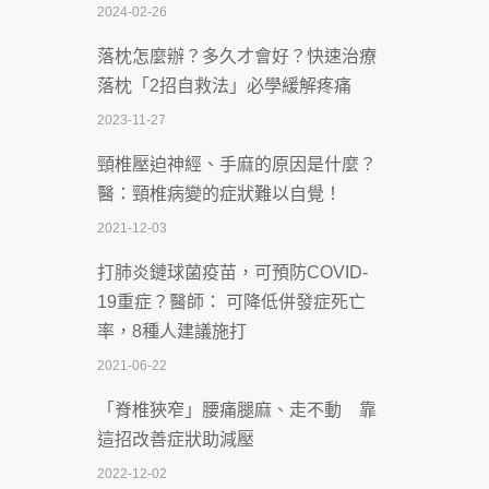
2024-02-26
2026-07-08
落枕怎麼辦？多久才會好？快速治療
體溫飆破41度！醫連收兩例中暑病例：
落枕「2招自救法」必學緩解疼痛
致死率達8成
2023-11-27
2026-07-07
頸椎壓迫神經、手麻的原因是什麼？
深耕萬華55年 西園醫院回顧發展歷程與
醫：頸椎病變的症狀難以自覺！
智慧 醫療布局
2021-12-03
2026-07-06
打肺炎鏈球菌疫苗，可預防COVID-
【115年臺北市「防癌保衛戰：健康好禮
19重症？醫師： 可降低併發症死亡
一手刮」】 宣導
率，8種人建議施打
2026-07-02
2021-06-22
【無菸城市】 宣導
「脊椎狹窄」腰痛腿麻、走不動 靠
2026-07-02
這招改善症狀助減壓
4連霸議員黃秋澤癌逝！食道癌為何奪命
2022-12-02