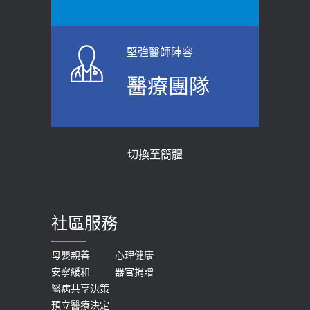
瘦子也可能內臟脂肪過高！內臟脂肪
指引】 宣導
標準是多少？醫：過多恐增罹癌風險
2026-06-01
2023-04-25
堅強醫師陣容
上班常待在冷氣房？小心泌尿道感染
骨科魏志定主任接受專訪 【年代電視
醫療團隊
醫示警：1病症嚴重恐喪命
台聚焦2.0】
2026-05-28
2018-01-17
【2026年世界無菸日】 宣導
近4成人口骨質疏鬆？12類人快做骨
切換至簡體
質密度檢查！醫：注意5重點可逆轉
2026-05-21
骨鬆
【台灣癲癇婦女妊娠 登錄獎勵補助】 宣
2023-06-05
導
社區服務
膝蓋退化有9大部位 骨科醫坦言：不
2026-05-21
一定得換人工關節
女性必看國健署公費懶人包！這幾項檢
母嬰親善
心理健康
2019-10-08
安寧緩和
器官捐贈
查完全免費 沒做虧大了
醫病共享決策
20歲迪士尼男星因癲癇猝逝 老人小
2026-05-14
預立醫療決定