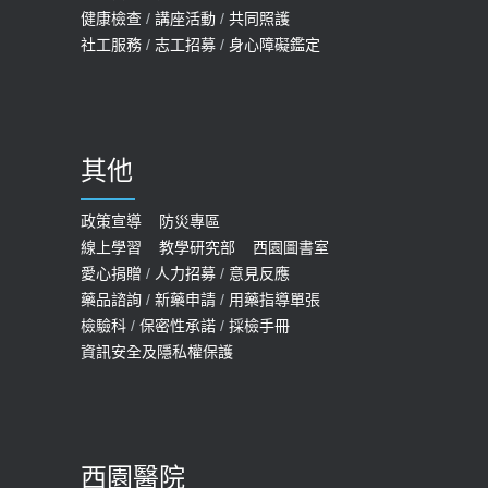
孩最好發、醫師點出8大前兆
健康檢查
/
講座活動
/
共同照護
2019-07-09
社工服務
/
志工招募
/
身心障礙鑑定
哪些動作最傷膝蓋？醫師：避免膝軟
骨磨損，走路、爬山的注意事項
2020-09-24
其他
COVID-19 【疫苗特別門診 – 成人】
預約
政策宣導
防災專區
線上學習
教學研究部
西園圖書室
2022-01-07
愛心捐贈
/
人力招募
/
意見反應
114年【公費流感及新冠疫苗】門診
藥品諮詢
/
新藥申請
/
用藥指導單張
檢驗科
/
保密性承諾
/
採檢手冊
預約
資訊安全及隱私權保護
2025-09-30
【預立醫療照護諮商】門診服務
2026-01-30
西園醫院
【快速肝癌篩檢MRI】新檢查服務