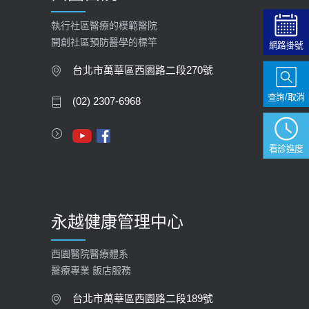
2026-02-06
執行社區醫療的模範醫院
開創社區預防醫學的標竿
網路掛號
大吃大喝、肥胖害到膽囊！膽結石、
膽息肉如何處理？
台北市萬華區西園路二段270號
2020-05-05
查詢/取消
(02) 2307-6968
112年【公費流感疫苗】門診預約
2023-09-27
看診進度
永越健康管理中心
西園醫院醫療體系
醫療專業 飯店服務
台北市萬華區西園路二段189號