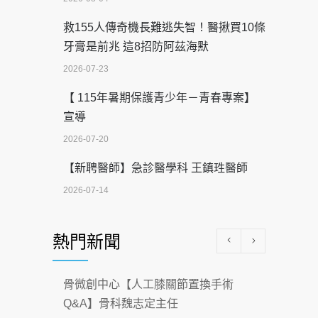
救155人傳奇機長難逃失智！醫揪買10條
牙膏是前兆 這8招防阿茲海默
2026-07-23
【 115年暑期保護青少年－青春專案】
宣導
2026-07-20
【新聘醫師】急診醫學科 王鎮珄醫師
2026-07-14
醫學中心級醫療在萬華 西園醫院強化外
熱門新聞
科能量
2026-07-08
骨微創中心【人工膝關節置換手術
沒菸酒也瀕臨洗腎？65歲男靠「這習
Q&A】骨科魏志定主任
慣」逆轉腎功能 醫揭3招救命