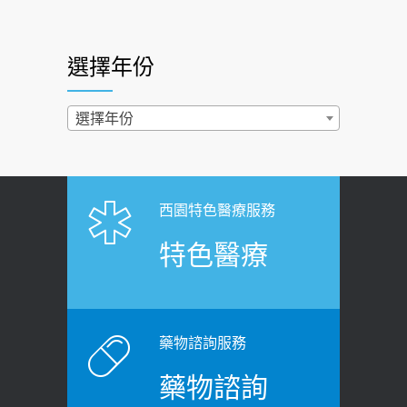
快？醫曝：出現「這特徵」恐已難逆轉
照胃鏡發現胃息肉，會變胃癌嗎？
2026-07-01
醫：多半良性但2種症狀要小心
選擇年份
西園醫院55周年 7／10捐血公益活動 邀
2022-02-17
民眾熱血響應
過量維生素D和鈣恐罹癌? 醫師釋
選擇年份
2026-06-30
疑：搞懂4原則不怕補錯
【憶路相伴 友你真好】 宣導
2019-04-22
2026-06-25
「落枕」不要大力按脖子！ 1招「伸
西園特色醫療服務
健康肛門痛都是痔瘡?醫談瘍瘍瘻管與肛
展運動」預防落枕
特色醫療
裂差異 逾50歲民眾可做1事
2020-12-15
2026-06-15
白天跑廁所超過8次，就算膀胱過動
健康網》端午節體重最易失守 醫：掌握4
症！醫師：趁中年訓練膀胱容量，防
原則避免血糖血壓飆高
老後睡不好、夜間易跌倒
藥物諮詢服務
2026-06-08
2021-03-05
藥物諮詢
【防跌密碼-防止嬰幼兒跌落及因應處理