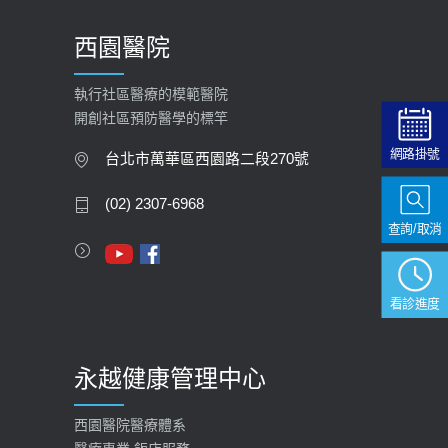
2026-01-30
西園醫院
【快速肝癌篩檢MRI】新檢查服務
2026-02-06
執行社區醫療的模範醫院
開創社區預防醫學的標竿
大吃大喝、肥胖害到膽囊！膽結石、
膽息肉如何處理？
網路掛號
台北市萬華區西園路二段270號
2020-05-05
(02) 2307-6968
112年【公費流感疫苗】門診預約
查詢/取消
2023-09-27
看診進度
永越健康管理中心
西園醫院醫療體系