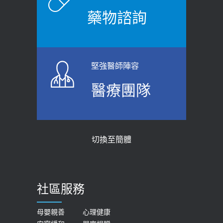
2026-06-08
2021-03-05
藥物諮詢
【防跌密碼-防止嬰幼兒跌落及因應處理
瘦子也可能內臟脂肪過高！內臟脂肪
指引】 宣導
標準是多少？醫：過多恐增罹癌風險
2026-06-01
2023-04-25
堅強醫師陣容
上班常待在冷氣房？小心泌尿道感染
骨科魏志定主任接受專訪 【年代電視
醫療團隊
醫示警：1病症嚴重恐喪命
台聚焦2.0】
2026-05-28
2018-01-17
【2026年世界無菸日】 宣導
近4成人口骨質疏鬆？12類人快做骨
切換至簡體
質密度檢查！醫：注意5重點可逆轉
2026-05-21
骨鬆
【台灣癲癇婦女妊娠 登錄獎勵補助】 宣
2023-06-05
導
社區服務
膝蓋退化有9大部位 骨科醫坦言：不
2026-05-21
一定得換人工關節
女性必看國健署公費懶人包！這幾項檢
母嬰親善
心理健康
2019-10-08