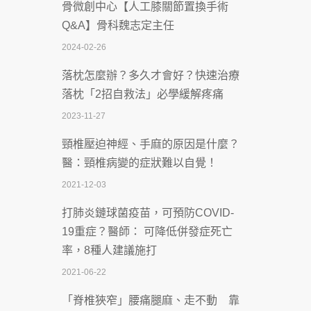
骨微創中心【人工膝關節置換手術
沒菸酒也瀕臨洗腎？65歲男靠「這習
Q&A】骨科魏志定主任
慣」逆轉腎功能 醫揭3招救命
2024-02-26
2026-07-08
落枕怎麼辦？多久才會好？快速治療
體溫飆破41度！醫連收兩例中暑病例：
落枕「2招自救法」必學緩解疼痛
致死率達8成
2023-11-27
2026-07-07
頸椎壓迫神經、手麻的原因是什麼？
深耕萬華55年 西園醫院回顧發展歷程與
醫：頸椎病變的症狀難以自覺！
智慧 醫療布局
2021-12-03
2026-07-06
打肺炎鏈球菌疫苗，可預防COVID-
【115年臺北市「防癌保衛戰：健康好禮
19重症？醫師： 可降低併發症死亡
一手刮」】 宣導
率，8種人建議施打
2026-07-02
2021-06-22
【無菸城市】 宣導
「脊椎狹窄」腰痛腿麻、走不動 靠
2026-07-02