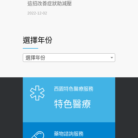
這招改善症狀助減壓
4連霸議員黃秋澤癌逝！食道癌為何奪命
2022-12-02
快？醫曝：出現「這特徵」恐已難逆轉
照胃鏡發現胃息肉，會變胃癌嗎？
2026-07-01
醫：多半良性但2種症狀要小心
選擇年份
西園醫院55周年 7／10捐血公益活動 邀
2022-02-17
民眾熱血響應
過量維生素D和鈣恐罹癌? 醫師釋
選擇年份
2026-06-30
疑：搞懂4原則不怕補錯
【憶路相伴 友你真好】 宣導
2019-04-22
2026-06-25
「落枕」不要大力按脖子！ 1招「伸
西園特色醫療服務
健康肛門痛都是痔瘡?醫談瘍瘍瘻管與肛
展運動」預防落枕
特色醫療
裂差異 逾50歲民眾可做1事
2020-12-15
2026-06-15
白天跑廁所超過8次，就算膀胱過動
健康網》端午節體重最易失守 醫：掌握4
症！醫師：趁中年訓練膀胱容量，防
原則避免血糖血壓飆高
老後睡不好、夜間易跌倒
藥物諮詢服務