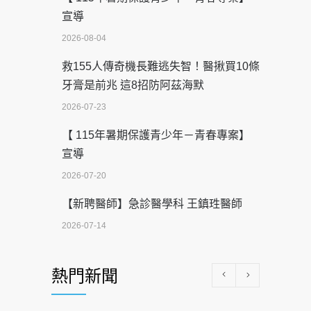
宣導
2026-08-04
救155人傳奇機長難逃失智！醫揪買10條
牙膏是前兆 這8招防阿茲海默
2026-07-23
【 115年暑期保護青少年－青春專案】
宣導
2026-07-20
【新聘醫師】急診醫學科 王鎮珄醫師
2026-07-14
醫學中心級醫療在萬華 西園醫院強化外
熱門新聞
科能量
2026-07-08