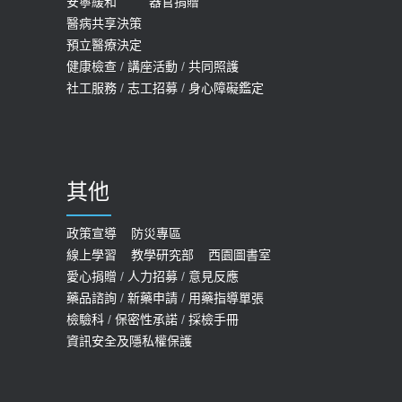
安寧緩和
器官捐贈
查完全免費 沒做虧大了
醫病共享決策
20歲迪士尼男星因癲癇猝逝 老人小
2026-05-14
預立醫療決定
孩最好發、醫師點出8大前兆
健康檢查
/
講座活動
/
共同照護
2019-07-09
社工服務
/
志工招募
/
身心障礙鑑定
哪些動作最傷膝蓋？醫師：避免膝軟
骨磨損，走路、爬山的注意事項
2020-09-24
其他
COVID-19 【疫苗特別門診 – 成人】
預約
政策宣導
防災專區
線上學習
教學研究部
西園圖書室
2022-01-07
愛心捐贈
/
人力招募
/
意見反應
114年【公費流感及新冠疫苗】門診
藥品諮詢
/
新藥申請
/
用藥指導單張
檢驗科
/
保密性承諾
/
採檢手冊
預約
資訊安全及隱私權保護
2025-09-30
【預立醫療照護諮商】門診服務