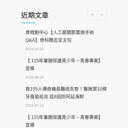
近期文章
骨微創中心【人工膝關節置換手術
Q&A】骨科魏志定主任
2024-02-26
【 115年暑期保護青少年－青春專案】
宣導
2026-08-04
救155人傳奇機長難逃失智！醫揪買10條
牙膏是前兆 這8招防阿茲海默
2026-07-23
【 115年暑期保護青少年－青春專案】
宣導