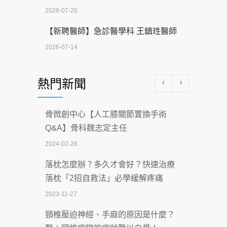
2026-07-20
【新聘醫師】急診醫學科 王鎮珄醫師
2026-07-14
醫學中心級醫療在萬華 西園醫院強化外
熱門新聞
科能量
2026-07-08
骨微創中心【人工膝關節置換手術
沒菸酒也瀕臨洗腎？65歲男靠「這習
Q&A】骨科魏志定主任
慣」逆轉腎功能 醫揭3招救命
2024-02-26
2026-07-08
落枕怎麼辦？多久才會好？快速治療
體溫飆破41度！醫連收兩例中暑病例：
落枕「2招自救法」必學緩解疼痛
致死率達8成
2023-11-27
2026-07-07
頸椎壓迫神經、手麻的原因是什麼？
深耕萬華55年 西園醫院回顧發展歷程與