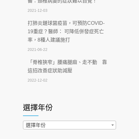
醫：頸椎病變的症狀難以自覺！
智慧 醫療布局
2021-12-03
2026-07-06
打肺炎鏈球菌疫苗，可預防COVID-
【115年臺北市「防癌保衛戰：健康好禮
19重症？醫師： 可降低併發症死亡
一手刮」】 宣導
率，8種人建議施打
2026-07-02
2021-06-22
【無菸城市】 宣導
「脊椎狹窄」腰痛腿麻、走不動 靠
2026-07-02
這招改善症狀助減壓
4連霸議員黃秋澤癌逝！食道癌為何奪命
2022-12-02
快？醫曝：出現「這特徵」恐已難逆轉
照胃鏡發現胃息肉，會變胃癌嗎？
2026-07-01
醫：多半良性但2種症狀要小心
選擇年份
西園醫院55周年 7／10捐血公益活動 邀
2022-02-17
民眾熱血響應
過量維生素D和鈣恐罹癌? 醫師釋
選擇年份
2026-06-30
疑：搞懂4原則不怕補錯