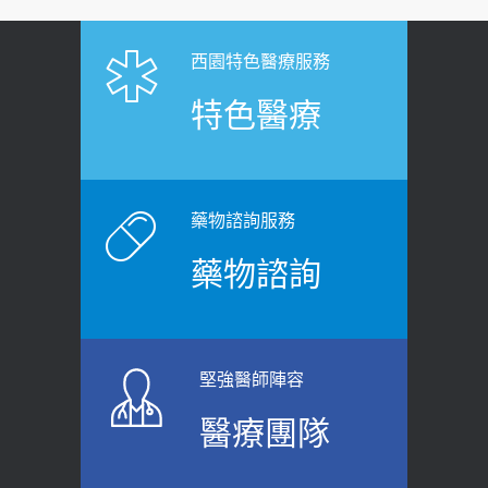
【憶路相伴 友你真好】 宣導
2019-04-22
2026-06-25
「落枕」不要大力按脖子！ 1招「伸
西園特色醫療服務
健康肛門痛都是痔瘡?醫談瘍瘍瘻管與肛
展運動」預防落枕
特色醫療
裂差異 逾50歲民眾可做1事
2020-12-15
2026-06-15
白天跑廁所超過8次，就算膀胱過動
健康網》端午節體重最易失守 醫：掌握4
症！醫師：趁中年訓練膀胱容量，防
原則避免血糖血壓飆高
老後睡不好、夜間易跌倒
藥物諮詢服務
2026-06-08
2021-03-05
藥物諮詢
【防跌密碼-防止嬰幼兒跌落及因應處理
瘦子也可能內臟脂肪過高！內臟脂肪
指引】 宣導
標準是多少？醫：過多恐增罹癌風險
2026-06-01
2023-04-25
堅強醫師陣容
上班常待在冷氣房？小心泌尿道感染
骨科魏志定主任接受專訪 【年代電視
醫療團隊
醫示警：1病症嚴重恐喪命
台聚焦2.0】
2026-05-28
2018-01-17