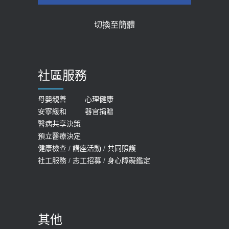
【2026年世界無菸日】 宣導
近4成人口骨質疏鬆？12類人快做骨
切換至簡體
質密度檢查！醫：注意5重點可逆轉
2026-05-21
骨鬆
【台灣癲癇婦女妊娠 登錄獎勵補助】 宣
2023-06-05
導
社區服務
膝蓋退化有9大部位 骨科醫坦言：不
2026-05-21
一定得換人工關節
女性必看國健署公費懶人包！這幾項檢
母嬰親善
心理健康
2019-10-08
安寧緩和
器官捐贈
查完全免費 沒做虧大了
醫病共享決策
20歲迪士尼男星因癲癇猝逝 老人小
2026-05-14
預立醫療決定
孩最好發、醫師點出8大前兆
健康檢查
/
講座活動
/
共同照護
2019-07-09
社工服務
/
志工招募
/
身心障礙鑑定
哪些動作最傷膝蓋？醫師：避免膝軟
骨磨損，走路、爬山的注意事項
2020-09-24
其他
COVID-19 【疫苗特別門診 – 成人】