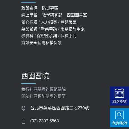
預約
政策宣導
防災專區
線上學習
教學研究部
西園圖書室
2022-01-07
愛心捐贈
/
人力招募
/
意見反應
114年【公費流感及新冠疫苗】門診
藥品諮詢
/
新藥申請
/
用藥指導單張
檢驗科
/
保密性承諾
/
採檢手冊
預約
資訊安全及隱私權保護
2025-09-30
【預立醫療照護諮商】門診服務
2026-01-30
西園醫院
【快速肝癌篩檢MRI】新檢查服務
2026-02-06
執行社區醫療的模範醫院
開創社區預防醫學的標竿
大吃大喝、肥胖害到膽囊！膽結石、
網路掛號
膽息肉如何處理？
台北市萬華區西園路二段270號
2020-05-05
(02) 2307-6968
查詢/取消
112年【公費流感疫苗】門診預約