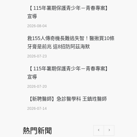
【 115年暑期保護青少年－青春專案】
宣導
2026-08-04
救155人傳奇機長難逃失智！醫揪買10條
牙膏是前兆 這8招防阿茲海默
2026-07-23
【 115年暑期保護青少年－青春專案】
宣導
2026-07-20
【新聘醫師】急診醫學科 王鎮珄醫師
2026-07-14
醫學中心級醫療在萬華 西園醫院強化外
熱門新聞
科能量