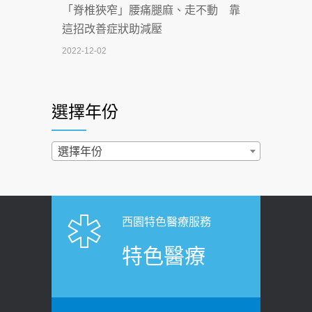
「脊椎狹窄」腰痛腿麻、走不動 靠
2026-07-02
這招改善症狀助減壓
4連霸議員黃秋澤癌逝！食道癌為何奪命
2022-12-02
快？醫曝：出現「這特徵」恐已難逆轉
照胃鏡發現胃息肉，會變胃癌嗎？
2026-07-01
醫：多半良性但2種症狀要小心
選擇年份
西園醫院55周年 7／10捐血公益活動 邀
2022-02-17
民眾熱血響應
過量維生素D和鈣恐罹癌? 醫師釋
選擇年份
2026-06-30
疑：搞懂4原則不怕補錯
【憶路相伴 友你真好】 宣導
2019-04-22
2026-06-25
「落枕」不要大力按脖子！ 1招「伸
西園特色醫療服務
健康肛門痛都是痔瘡?醫談瘍瘍瘻管與肛
展運動」預防落枕
特色醫療
裂差異 逾50歲民眾可做1事
2020-12-15
2026-06-15
白天跑廁所超過8次，就算膀胱過動
健康網》端午節體重最易失守 醫：掌握4
症！醫師：趁中年訓練膀胱容量，防