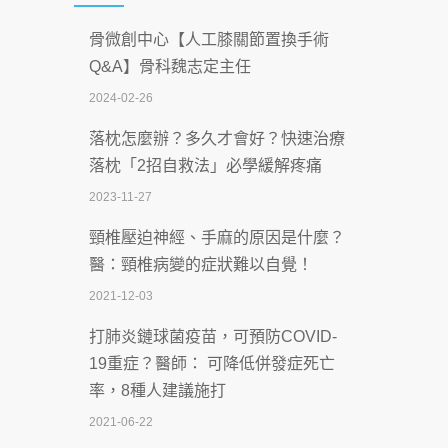
2026-07-08
骨微創中心【人工膝關節置換手術
沒菸酒也瀕臨洗腎？65歲男靠「這習
Q&A】骨科魏志定主任
慣」逆轉腎功能 醫揭3招救命
2024-02-26
2026-07-08
落枕怎麼辦？多久才會好？快速治療
體溫飆破41度！醫連收兩例中暑病例：
落枕「2招自救法」必學緩解疼痛
致死率達8成
2023-11-27
2026-07-07
頸椎壓迫神經、手麻的原因是什麼？
深耕萬華55年 西園醫院回顧發展歷程與
醫：頸椎病變的症狀難以自覺！
智慧 醫療布局
2021-12-03
2026-07-06
打肺炎鏈球菌疫苗，可預防COVID-
【115年臺北市「防癌保衛戰：健康好禮
19重症？醫師： 可降低併發症死亡
一手刮」】 宣導
率，8種人建議施打
2026-07-02
2021-06-22
【無菸城市】 宣導