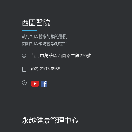
【預立醫療照護諮商】門診服務
2026-01-30
西園醫院
【快速肝癌篩檢MRI】新檢查服務
2026-02-06
執行社區醫療的模範醫院
開創社區預防醫學的標竿
大吃大喝、肥胖害到膽囊！膽結石、
膽息肉如何處理？
台北市萬華區西園路二段270號
2020-05-05
(02) 2307-6968
112年【公費流感疫苗】門診預約
2023-09-27
永越健康管理中心