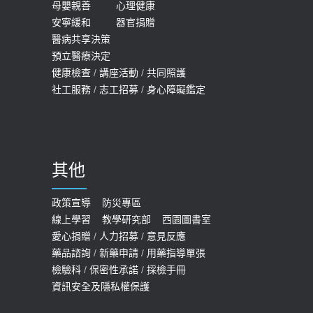
女性必看國健署公費懶人包！這幾項檢
母嬰親善
心理健康
2019-10-08
安寧緩和
器官捐贈
查完全免費 沒做虧大了
醫病共享決策
20歲迪士尼男星因癲癇猝逝 老人小
2026-05-14
預立醫療決定
孩最好發、醫師點出8大前兆
健康檢查
/
講座活動
/
共同照護
2019-07-09
社工服務
/
志工招募
/
身心障礙鑑定
哪些動作最傷膝蓋？醫師：避免膝軟
骨磨損，走路、爬山的注意事項
2020-09-24
其他
COVID-19 【疫苗特別門診 – 成人】
預約
政策宣導
防災專區
線上學習
教學研究部
西園圖書室
2022-01-07
愛心捐贈
/
人力招募
/
意見反應
114年【公費流感及新冠疫苗】門診
藥品諮詢
/
新藥申請
/
用藥指導單張
檢驗科
/
保密性承諾
/
採檢手冊
預約
資訊安全及隱私權保護
2025-09-30