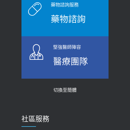
原則避免血糖血壓飆高
老後睡不好、夜間易跌倒
藥物諮詢服務
2026-06-08
2021-03-05
藥物諮詢
【防跌密碼-防止嬰幼兒跌落及因應處理
瘦子也可能內臟脂肪過高！內臟脂肪
指引】 宣導
標準是多少？醫：過多恐增罹癌風險
2026-06-01
2023-04-25
堅強醫師陣容
上班常待在冷氣房？小心泌尿道感染
骨科魏志定主任接受專訪 【年代電視
醫療團隊
醫示警：1病症嚴重恐喪命
台聚焦2.0】
2026-05-28
2018-01-17
【2026年世界無菸日】 宣導
近4成人口骨質疏鬆？12類人快做骨
切換至簡體
質密度檢查！醫：注意5重點可逆轉
2026-05-21
骨鬆
【台灣癲癇婦女妊娠 登錄獎勵補助】 宣
2023-06-05
導
社區服務
膝蓋退化有9大部位 骨科醫坦言：不
2026-05-21
一定得換人工關節