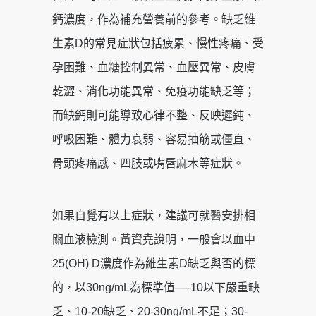
鈣濃度，作為補充營養前的參考。缺乏維
生素D的常見症狀包括疲累、慢性疼痛、受
孕困難、血糖控制異常、血壓異常、皮膚
乾澀、消化功能異常、免疫功能缺乏等；
而缺鈣則可能導致心律不整、反映遲鈍、
呼吸困難、體力衰弱、容易抽筋或僵直、
骨頭疼痛感、四肢或嘴唇麻木等症狀。
如果自覺有以上症狀，建議可就醫安排相
關血液檢測。黃資堯說明，一般會以血中
25(OH) D濃度作為維生素D缺乏與否的標
的，以30ng/mL為標準值──10以下嚴重缺
乏、10-20缺乏、20-30ng/mL不足；30-