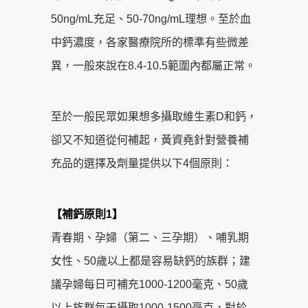
50ng/mL充足、50-70ng/mL理想。至於血
中鈣濃度，各家醫療院所的標準有些微差
異，一般來說在8.4-10.5範圍內都屬正常。
至於一般民眾如果想多攝取維生素D和鈣，
卻又不知道從何補起，黃資堯針對營養補
充品的選擇及劑量提供以下4個原則：
【補鈣原則1】
青春期、孕婦（第二、三孕期）、哺乳期
女性、50歲以上都是容易缺鈣的族群；建
議孕婦每日可補充1000-1200毫克、50歲
以上族群每天攝取1000-1500毫克，對於