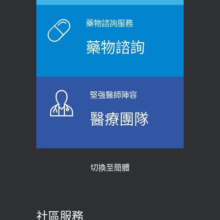
健康網》端午節體重最易失守 醫：掌握4
症！醫師：趁中年訓練膀胱容量，防
原則避免血糖血壓飆高
老後睡不好、夜間易跌倒
藥物諮詢服務
2026-06-08
2021-03-05
藥物諮詢
【防跌密碼-防止嬰幼兒跌落及因應處理
瘦子也可能內臟脂肪過高！內臟脂肪
指引】 宣導
標準是多少？醫：過多恐增罹癌風險
2026-06-01
2023-04-25
堅強醫師陣容
上班常待在冷氣房？小心泌尿道感染
骨科魏志定主任接受專訪 【年代電視
醫療團隊
醫示警：1病症嚴重恐喪命
台聚焦2.0】
2026-05-28
2018-01-17
【2026年世界無菸日】 宣導
近4成人口骨質疏鬆？12類人快做骨
切換至簡體
質密度檢查！醫：注意5重點可逆轉
2026-05-21
骨鬆
【台灣癲癇婦女妊娠 登錄獎勵補助】 宣
2023-06-05
導
社區服務
膝蓋退化有9大部位 骨科醫坦言：不
2026-05-21