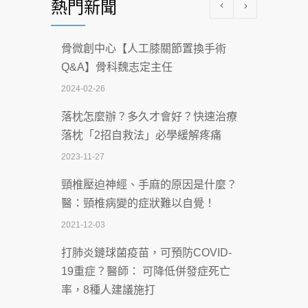
熱門新聞
科能量
2026-07-08
骨微創中心【人工膝關節置換手術
沒菸酒也瀕臨洗腎？65歲男靠「這習
Q&A】骨科魏志定主任
慣」逆轉腎功能 醫揭3招救命
2024-02-26
2026-07-08
落枕怎麼辦？多久才會好？快速治療
體溫飆破41度！醫連收兩例中暑病例：
落枕「2招自救法」必學緩解疼痛
致死率達8成
2023-11-27
2026-07-07
頸椎壓迫神經、手麻的原因是什麼？
深耕萬華55年 西園醫院回顧發展歷程與
醫：頸椎病變的症狀難以自覺！
智慧 醫療布局
2021-12-03
2026-07-06
打肺炎鏈球菌疫苗，可預防COVID-
【115年臺北市「防癌保衛戰：健康好禮
19重症？醫師： 可降低併發症死亡
一手刮」】 宣導
率，8種人建議施打
2026-07-02