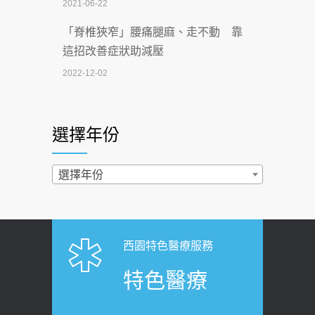
2021-06-22
【無菸城市】 宣導
「脊椎狹窄」腰痛腿麻、走不動 靠
2026-07-02
這招改善症狀助減壓
4連霸議員黃秋澤癌逝！食道癌為何奪命
2022-12-02
快？醫曝：出現「這特徵」恐已難逆轉
照胃鏡發現胃息肉，會變胃癌嗎？
2026-07-01
醫：多半良性但2種症狀要小心
選擇年份
西園醫院55周年 7／10捐血公益活動 邀
2022-02-17
民眾熱血響應
過量維生素D和鈣恐罹癌? 醫師釋
選擇年份
2026-06-30
疑：搞懂4原則不怕補錯
【憶路相伴 友你真好】 宣導
2019-04-22
2026-06-25
「落枕」不要大力按脖子！ 1招「伸
西園特色醫療服務
健康肛門痛都是痔瘡?醫談瘍瘍瘻管與肛
展運動」預防落枕
特色醫療
裂差異 逾50歲民眾可做1事
2020-12-15
2026-06-15
白天跑廁所超過8次，就算膀胱過動