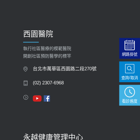
2025-09-30
【預立醫療照護諮商】門診服務
2026-01-30
西園醫院
【快速肝癌篩檢MRI】新檢查服務
2026-02-06
執行社區醫療的模範醫院
網路掛號
開創社區預防醫學的標竿
大吃大喝、肥胖害到膽囊！膽結石、
膽息肉如何處理？
台北市萬華區西園路二段270號
2020-05-05
查詢/取消
(02) 2307-6968
112年【公費流感疫苗】門診預約
2023-09-27
看診進度
永越健康管理中心