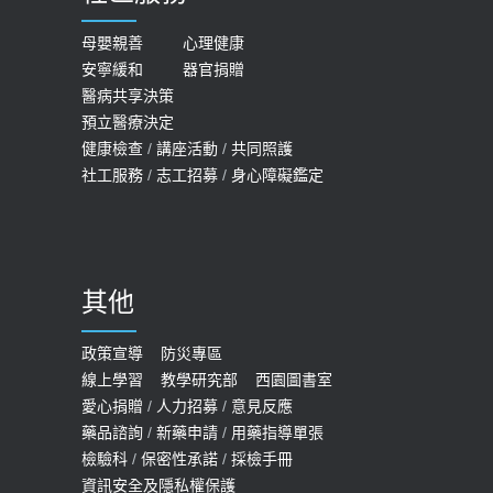
一定得換人工關節
女性必看國健署公費懶人包！這幾項檢
母嬰親善
心理健康
2019-10-08
安寧緩和
器官捐贈
查完全免費 沒做虧大了
醫病共享決策
20歲迪士尼男星因癲癇猝逝 老人小
2026-05-14
預立醫療決定
孩最好發、醫師點出8大前兆
健康檢查
/
講座活動
/
共同照護
2019-07-09
社工服務
/
志工招募
/
身心障礙鑑定
哪些動作最傷膝蓋？醫師：避免膝軟
骨磨損，走路、爬山的注意事項
2020-09-24
其他
COVID-19 【疫苗特別門診 – 成人】
預約
政策宣導
防災專區
線上學習
教學研究部
西園圖書室
2022-01-07
愛心捐贈
/
人力招募
/
意見反應
114年【公費流感及新冠疫苗】門診
藥品諮詢
/
新藥申請
/
用藥指導單張
檢驗科
/
保密性承諾
/
採檢手冊
預約
資訊安全及隱私權保護