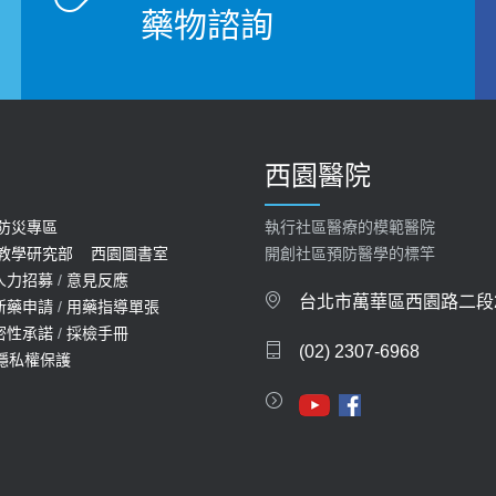
藥物諮詢
西園醫院
防災專區
執行社區醫療的模範醫院
教學研究部
西園圖書室
開創社區預防醫學的標竿
人力招募
/
意見反應
台北市萬華區西園路二段2
新藥申請
/
用藥指導單張
密性承諾
/
採檢手冊
(02) 2307-6968
隱私權保護