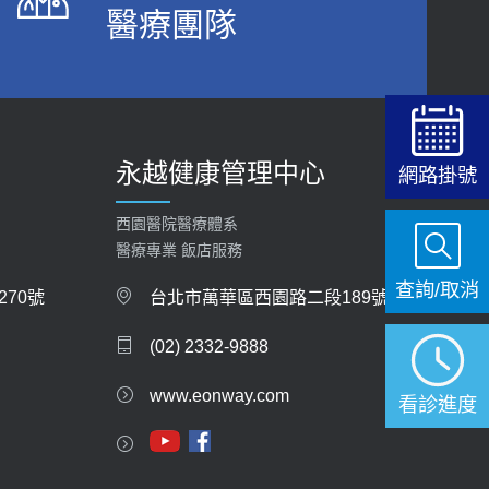
醫療團隊
2026-06-15
白天跑廁所超過8次，就算膀胱過動症！醫師：趁
中年訓練膀胱容量，防老後睡不好、夜間易跌倒
健康網》端午節體重最易失守 醫：掌握4原則
2021-03-05
避免血糖血壓飆高
2026-06-08
瘦子也可能內臟脂肪過高！內臟脂肪標準是多
永越健康管理中心
少？醫：過多恐增罹癌風險
網路掛號
【防跌密碼-防止嬰幼兒跌落及因應處理指
2023-04-25
引】 宣導
西園醫院醫療體系
2026-06-01
骨科魏志定主任接受專訪 【年代電視台聚焦2.0】
醫療專業 飯店服務
2018-01-17
查詢/取消
上班常待在冷氣房？小心泌尿道感染 醫示
70號
台北市萬華區西園路二段189號
警：1病症嚴重恐喪命
近4成人口骨質疏鬆？12類人快做骨質密度檢查！
(02) 2332-9888
2026-05-28
醫：注意5重點可逆轉骨鬆
2023-06-05
www.eonway.com
【2026年世界無菸日】 宣導
看診進度
2026-05-21
膝蓋退化有9大部位 骨科醫坦言：不一定得換人工
關節
【台灣癲癇婦女妊娠 登錄獎勵補助】 宣導