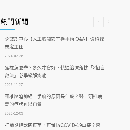
醫學中心級醫療在萬華 西園醫院強化外科能
量
熱門新聞
2026-07-08
沒菸酒也瀕臨洗腎？65歲男靠「這習慣」逆
骨微創中心【人工膝關節置換手術 Q&A】骨科魏
轉腎功能 醫揭3招救命
志定主任
2026-07-08
2024-02-26
體溫飆破41度！醫連收兩例中暑病例：致死
落枕怎麼辦？多久才會好？快速治療落枕「2招自
率達8成
救法」必學緩解疼痛
2026-07-07
2023-11-27
深耕萬華55年 西園醫院回顧發展歷程與智慧
頸椎壓迫神經、手麻的原因是什麼？醫：頸椎病
醫療布局
變的症狀難以自覺！
2026-07-06
2021-12-03
【115年臺北市「防癌保衛戰：健康好禮一手
打肺炎鏈球菌疫苗，可預防COVID-19重症？醫