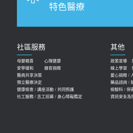
特色醫療
社區服務
其他
母嬰親善
心理健康
政策宣導
安寧緩和
器官捐贈
線上學習
醫病共享決策
愛心捐贈
/
預立醫療決定
藥品諮詢
/
健康檢查
/
講座活動
/
共同照護
檢驗科
/
保
社工服務
/
志工招募
/
身心障礙鑑定
資訊安全及