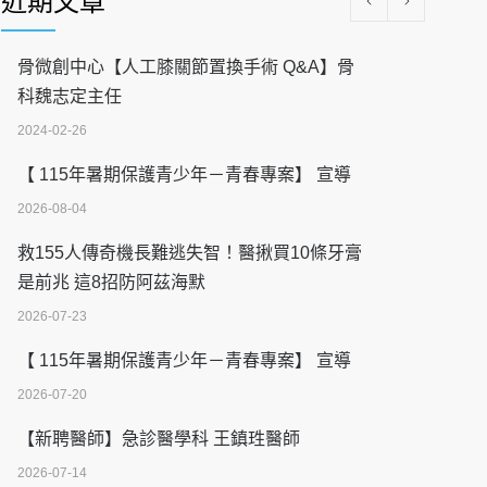
近期文章
骨微創中心【人工膝關節置換手術 Q&A】骨
科魏志定主任
2024-02-26
【 115年暑期保護青少年－青春專案】 宣導
2026-08-04
救155人傳奇機長難逃失智！醫揪買10條牙膏
是前兆 這8招防阿茲海默
2026-07-23
【 115年暑期保護青少年－青春專案】 宣導
2026-07-20
【新聘醫師】急診醫學科 王鎮珄醫師
2026-07-14