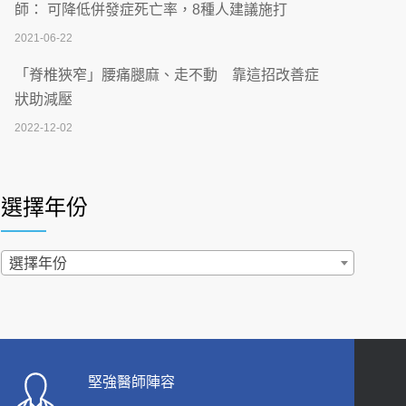
刮」】 宣導
師： 可降低併發症死亡率，8種人建議施打
2026-07-02
2021-06-22
【無菸城市】 宣導
「脊椎狹窄」腰痛腿麻、走不動 靠這招改善症
2026-07-02
狀助減壓
2022-12-02
4連霸議員黃秋澤癌逝！食道癌為何奪命快？
醫曝：出現「這特徵」恐已難逆轉
照胃鏡發現胃息肉，會變胃癌嗎？醫：多半良性
2026-07-01
但2種症狀要小心
選擇年份
2022-02-17
西園醫院55周年 7／10捐血公益活動 邀民眾
熱血響應
過量維生素D和鈣恐罹癌? 醫師釋疑：搞懂4原則
選擇年份
2026-06-30
不怕補錯
2019-04-22
【憶路相伴 友你真好】 宣導
2026-06-25
「落枕」不要大力按脖子！ 1招「伸展運動」預防
落枕
健康肛門痛都是痔瘡?醫談瘍瘍瘻管與肛裂差
堅強醫師陣容
2020-12-15
異 逾50歲民眾可做1事