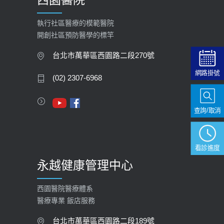
【快速肝癌篩檢MRI】新檢查服務
2026-02-06
執行社區醫療的模範醫院
開創社區預防醫學的標竿
大吃大喝、肥胖害到膽囊！膽結石、
膽息肉如何處理？
台北市萬華區西園路二段270號
2020-05-05
網路掛號
(02) 2307-6968
112年【公費流感疫苗】門診預約
2023-09-27
查詢/取消
看診進度
永越健康管理中心
西園醫院醫療體系
醫療專業 飯店服務
台北市萬華區西園路二段189號