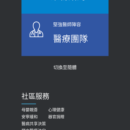
【防跌密碼-防止嬰幼兒跌落及因應處理
瘦子也可能內臟脂肪過高！內臟脂肪
指引】 宣導
標準是多少？醫：過多恐增罹癌風險
2026-06-01
2023-04-25
堅強醫師陣容
上班常待在冷氣房？小心泌尿道感染
骨科魏志定主任接受專訪 【年代電視
醫療團隊
醫示警：1病症嚴重恐喪命
台聚焦2.0】
2026-05-28
2018-01-17
【2026年世界無菸日】 宣導
近4成人口骨質疏鬆？12類人快做骨
切換至簡體
質密度檢查！醫：注意5重點可逆轉
2026-05-21
骨鬆
【台灣癲癇婦女妊娠 登錄獎勵補助】 宣
2023-06-05
導
社區服務
膝蓋退化有9大部位 骨科醫坦言：不
2026-05-21
一定得換人工關節
女性必看國健署公費懶人包！這幾項檢
母嬰親善
心理健康
2019-10-08
安寧緩和
器官捐贈
查完全免費 沒做虧大了
醫病共享決策
20歲迪士尼男星因癲癇猝逝 老人小
2026-05-14