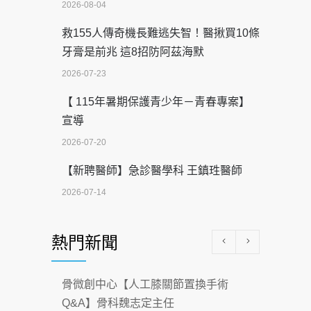
2026-08-04
救155人傳奇機長難逃失智！醫揪買10條
牙膏是前兆 這8招防阿茲海默
2026-07-23
【 115年暑期保護青少年－青春專案】
宣導
2026-07-20
【新聘醫師】急診醫學科 王鎮珄醫師
2026-07-14
醫學中心級醫療在萬華 西園醫院強化外
熱門新聞
科能量
2026-07-08
骨微創中心【人工膝關節置換手術
沒菸酒也瀕臨洗腎？65歲男靠「這習
Q&A】骨科魏志定主任
慣」逆轉腎功能 醫揭3招救命