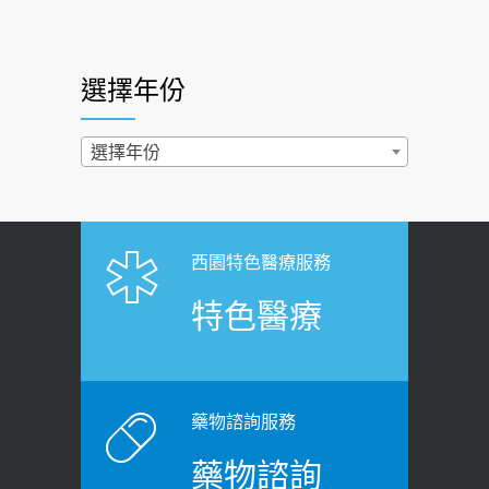
快？醫曝：出現「這特徵」恐已難逆轉
照胃鏡發現胃息肉，會變胃癌嗎？
2026-07-01
醫：多半良性但2種症狀要小心
選擇年份
西園醫院55周年 7／10捐血公益活動 邀
2022-02-17
民眾熱血響應
過量維生素D和鈣恐罹癌? 醫師釋
選擇年份
2026-06-30
疑：搞懂4原則不怕補錯
【憶路相伴 友你真好】 宣導
2019-04-22
2026-06-25
「落枕」不要大力按脖子！ 1招「伸
西園特色醫療服務
健康肛門痛都是痔瘡?醫談瘍瘍瘻管與肛
展運動」預防落枕
特色醫療
裂差異 逾50歲民眾可做1事
2020-12-15
2026-06-15
白天跑廁所超過8次，就算膀胱過動
健康網》端午節體重最易失守 醫：掌握4
症！醫師：趁中年訓練膀胱容量，防
原則避免血糖血壓飆高
老後睡不好、夜間易跌倒
藥物諮詢服務
2026-06-08
2021-03-05
藥物諮詢