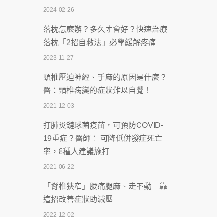
2024-02-26
2026-07-08
落枕怎麼辦？多久才會好？快速治療
體溫飆破41度！醫連收兩例中暑病例：
落枕「2招自救法」必學緩解疼痛
致死率達8成
2023-11-27
2026-07-07
頸椎壓迫神經、手麻的原因是什麼？
深耕萬華55年 西園醫院回顧發展歷程與
醫：頸椎病變的症狀難以自覺！
智慧 醫療布局
2021-12-03
2026-07-06
打肺炎鏈球菌疫苗，可預防COVID-
【115年臺北市「防癌保衛戰：健康好禮
19重症？醫師： 可降低併發症死亡
一手刮」】 宣導
率，8種人建議施打
2026-07-02
2021-06-22
【無菸城市】 宣導
「脊椎狹窄」腰痛腿麻、走不動 靠
2026-07-02
這招改善症狀助減壓
4連霸議員黃秋澤癌逝！食道癌為何奪命
2022-12-02