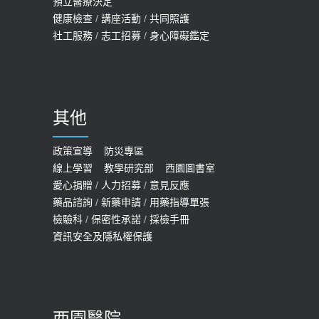
預立醫療決定
孩最好發、醫師點出8大前兆
健康檢查
/
講座活動
/
共同照護
2019-07-09
社工服務
/
志工招募
/
身心障礙鑑定
哪些動作最傷膝蓋？醫師：避免膝軟
骨磨損，走路、爬山的注意事項
2020-09-24
其他
COVID-19 【疫苗特別門診 – 成人】
預約
政策宣導
防災專區
線上學習
教學研究部
西園圖書室
2022-01-07
愛心捐贈
/
人力招募
/
意見反應
114年【公費流感及新冠疫苗】門診
藥品諮詢
/
新藥申請
/
用藥指導單張
檢驗科
/
保密性承諾
/
採檢手冊
預約
資訊安全及隱私權保護
2025-09-30
【預立醫療照護諮商】門診服務
2026-01-30
西園醫院