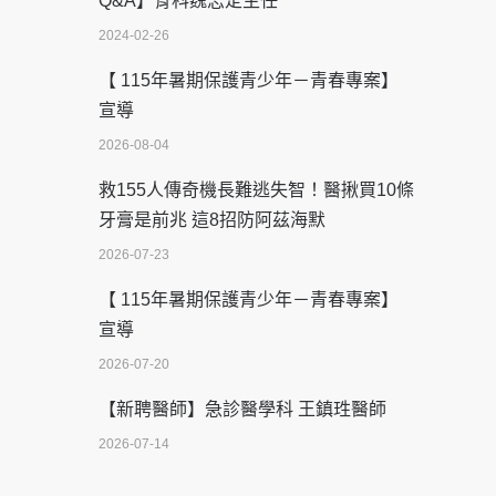
Q&A】骨科魏志定主任
2024-02-26
【 115年暑期保護青少年－青春專案】
宣導
2026-08-04
救155人傳奇機長難逃失智！醫揪買10條
牙膏是前兆 這8招防阿茲海默
2026-07-23
【 115年暑期保護青少年－青春專案】
宣導
2026-07-20
【新聘醫師】急診醫學科 王鎮珄醫師
2026-07-14
醫學中心級醫療在萬華 西園醫院強化外