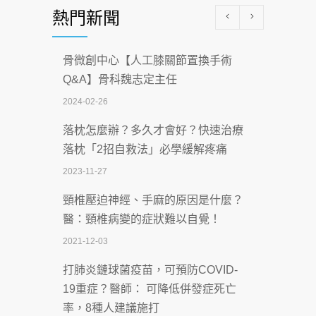
熱門新聞
科能量
2026-07-08
骨微創中心【人工膝關節置換手術
沒菸酒也瀕臨洗腎？65歲男靠「這習
Q&A】骨科魏志定主任
慣」逆轉腎功能 醫揭3招救命
2024-02-26
2026-07-08
落枕怎麼辦？多久才會好？快速治療
體溫飆破41度！醫連收兩例中暑病例：
落枕「2招自救法」必學緩解疼痛
致死率達8成
2023-11-27
2026-07-07
頸椎壓迫神經、手麻的原因是什麼？
深耕萬華55年 西園醫院回顧發展歷程與
醫：頸椎病變的症狀難以自覺！
智慧 醫療布局
2021-12-03
2026-07-06
打肺炎鏈球菌疫苗，可預防COVID-
【115年臺北市「防癌保衛戰：健康好禮
19重症？醫師： 可降低併發症死亡
一手刮」】 宣導
率，8種人建議施打
2026-07-02