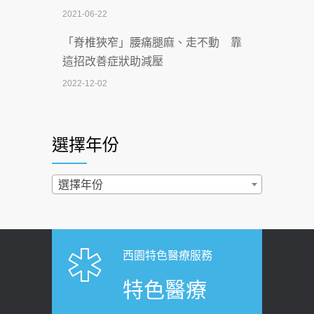
2021-06-22
【無菸城市】 宣導
「脊椎狹窄」腰痛腿麻、走不動 靠
2026-07-02
這招改善症狀助減壓
4連霸議員黃秋澤癌逝！食道癌為何奪命
2022-12-02
快？醫曝：出現「這特徵」恐已難逆轉
照胃鏡發現胃息肉，會變胃癌嗎？
2026-07-01
醫：多半良性但2種症狀要小心
選擇年份
西園醫院55周年 7／10捐血公益活動 邀
2022-02-17
民眾熱血響應
過量維生素D和鈣恐罹癌? 醫師釋
選擇年份
2026-06-30
疑：搞懂4原則不怕補錯
【憶路相伴 友你真好】 宣導
2019-04-22
2026-06-25
「落枕」不要大力按脖子！ 1招「伸
西園特色醫療服務
健康肛門痛都是痔瘡?醫談瘍瘍瘻管與肛
展運動」預防落枕
特色醫療
裂差異 逾50歲民眾可做1事
2020-12-15
2026-06-15