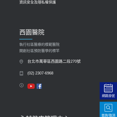
資訊安全及隱私權保護
2025-09-30
【預立醫療照護諮商】門診服務
2026-01-30
西園醫院
【快速肝癌篩檢MRI】新檢查服務
2026-02-06
執行社區醫療的模範醫院
開創社區預防醫學的標竿
大吃大喝、肥胖害到膽囊！膽結石、
膽息肉如何處理？
台北市萬華區西園路二段270號
2020-05-05
(02) 2307-6968
112年【公費流感疫苗】門診預約
2023-09-27
網路掛號
查詢/取消