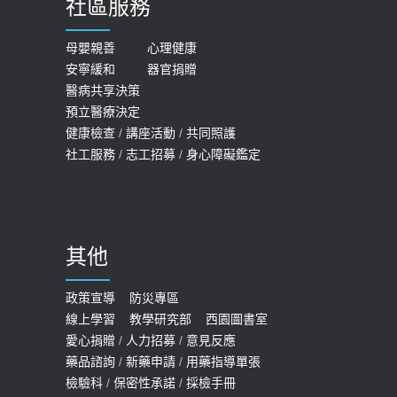
社區服務
膝蓋退化有9大部位 骨科醫坦言：不
2026-05-21
一定得換人工關節
女性必看國健署公費懶人包！這幾項檢
母嬰親善
心理健康
2019-10-08
安寧緩和
器官捐贈
查完全免費 沒做虧大了
醫病共享決策
20歲迪士尼男星因癲癇猝逝 老人小
2026-05-14
預立醫療決定
孩最好發、醫師點出8大前兆
健康檢查
/
講座活動
/
共同照護
2019-07-09
社工服務
/
志工招募
/
身心障礙鑑定
哪些動作最傷膝蓋？醫師：避免膝軟
骨磨損，走路、爬山的注意事項
2020-09-24
其他
COVID-19 【疫苗特別門診 – 成人】
預約
政策宣導
防災專區
線上學習
教學研究部
西園圖書室
2022-01-07
愛心捐贈
/
人力招募
/
意見反應
114年【公費流感及新冠疫苗】門診
藥品諮詢
/
新藥申請
/
用藥指導單張
檢驗科
/
保密性承諾
/
採檢手冊
預約