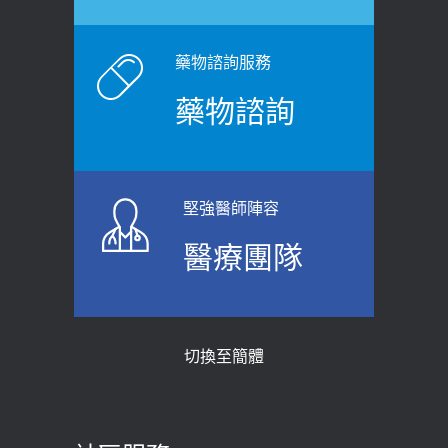
白天跑廁所超過8次，就算膀胱過動
健康網》端午節體重最易失守 醫：掌握4
症！醫師：趁中年訓練膀胱容量，防
原則避免血糖血壓飆高
老後睡不好、夜間易跌倒
藥物諮詢服務
2026-06-08
2021-03-05
藥物諮詢
【防跌密碼-防止嬰幼兒跌落及因應處理
瘦子也可能內臟脂肪過高！內臟脂肪
指引】 宣導
標準是多少？醫：過多恐增罹癌風險
2026-06-01
2023-04-25
堅強醫師陣容
上班常待在冷氣房？小心泌尿道感染
骨科魏志定主任接受專訪 【年代電視
醫療團隊
醫示警：1病症嚴重恐喪命
台聚焦2.0】
2026-05-28
2018-01-17
【2026年世界無菸日】 宣導
近4成人口骨質疏鬆？12類人快做骨
切換至簡體
質密度檢查！醫：注意5重點可逆轉
2026-05-21
骨鬆
【台灣癲癇婦女妊娠 登錄獎勵補助】 宣
2023-06-05
導