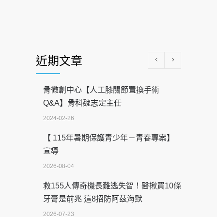
近期文章
骨微創中心【人工膝關節置換手術
Q&A】骨科魏志定主任
2024-02-26
【 115年暑期保護青少年－青春專案】
宣導
2026-08-04
救155人傳奇機長難逃失智！醫揪買10條
牙膏是前兆 這8招防阿茲海默
2026-07-23