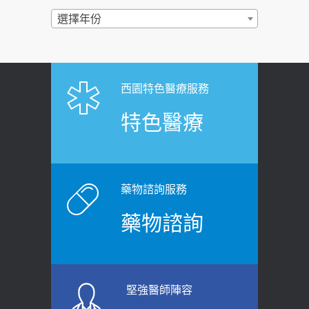
民眾熱血響應
過量維生素D和鈣恐罹癌? 醫師釋
選擇年份
2026-06-30
疑：搞懂4原則不怕補錯
【憶路相伴 友你真好】 宣導
2019-04-22
2026-06-25
「落枕」不要大力按脖子！ 1招「伸
西園特色醫療服務
健康肛門痛都是痔瘡?醫談瘍瘍瘻管與肛
展運動」預防落枕
特色醫療
裂差異 逾50歲民眾可做1事
2020-12-15
2026-06-15
白天跑廁所超過8次，就算膀胱過動
健康網》端午節體重最易失守 醫：掌握4
症！醫師：趁中年訓練膀胱容量，防
原則避免血糖血壓飆高
老後睡不好、夜間易跌倒
藥物諮詢服務
2026-06-08
2021-03-05
藥物諮詢
【防跌密碼-防止嬰幼兒跌落及因應處理
瘦子也可能內臟脂肪過高！內臟脂肪
指引】 宣導
標準是多少？醫：過多恐增罹癌風險
2026-06-01
2023-04-25
堅強醫師陣容
上班常待在冷氣房？小心泌尿道感染
骨科魏志定主任接受專訪 【年代電視