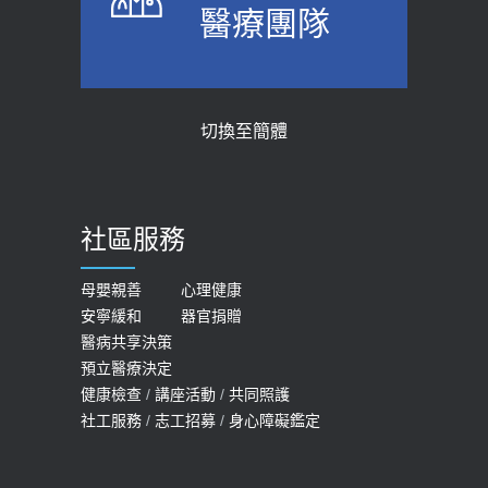
醫療團隊
醫示警：1病症嚴重恐喪命
台聚焦2.0】
2026-05-28
2018-01-17
【2026年世界無菸日】 宣導
近4成人口骨質疏鬆？12類人快做骨
切換至簡體
質密度檢查！醫：注意5重點可逆轉
2026-05-21
骨鬆
【台灣癲癇婦女妊娠 登錄獎勵補助】 宣
2023-06-05
導
社區服務
膝蓋退化有9大部位 骨科醫坦言：不
2026-05-21
一定得換人工關節
女性必看國健署公費懶人包！這幾項檢
母嬰親善
心理健康
2019-10-08
安寧緩和
器官捐贈
查完全免費 沒做虧大了
醫病共享決策
20歲迪士尼男星因癲癇猝逝 老人小
2026-05-14
預立醫療決定
孩最好發、醫師點出8大前兆
健康檢查
/
講座活動
/
共同照護
2019-07-09
社工服務
/
志工招募
/
身心障礙鑑定
哪些動作最傷膝蓋？醫師：避免膝軟
骨磨損，走路、爬山的注意事項