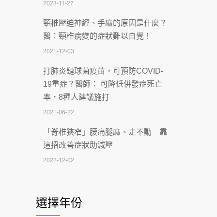
2023-11-27
2026-07-07
頸椎壓迫神經、手麻的原因是什麼？
深耕萬華55年 西園醫院回顧發展歷程與
醫：頸椎病變的症狀難以自覺！
智慧 醫療布局
2021-12-03
2026-07-06
打肺炎鏈球菌疫苗，可預防COVID-
【115年臺北市「防癌保衛戰：健康好禮
19重症？醫師： 可降低併發症死亡
一手刮」】 宣導
率，8種人建議施打
2026-07-02
2021-06-22
【無菸城市】 宣導
「脊椎狹窄」腰痛腿麻、走不動 靠
2026-07-02
這招改善症狀助減壓
4連霸議員黃秋澤癌逝！食道癌為何奪命
2022-12-02
快？醫曝：出現「這特徵」恐已難逆轉
照胃鏡發現胃息肉，會變胃癌嗎？
2026-07-01
醫：多半良性但2種症狀要小心
選擇年份
西園醫院55周年 7／10捐血公益活動 邀
2022-02-17