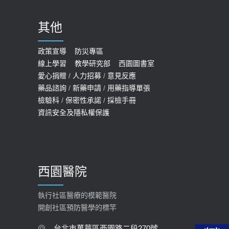
2020-09-24
其他
COVID-19 【疫苗特別門診 – 成人】
預約
政策宣導
防災專區
線上學習
教學研究部
西園圖書室
2022-01-07
愛心捐贈
/
人力招募
/
意見反應
114年【公費流感及新冠疫苗】門診
藥品諮詢
/
新藥申請
/
用藥指導單張
檢驗科
/
保密性承諾
/
採檢手冊
預約
資訊安全及隱私權保護
2025-09-30
【預立醫療照護諮商】門診服務
2026-01-30
西園醫院
【快速肝癌篩檢MRI】新檢查服務
2026-02-06
執行社區醫療的模範醫院
開創社區預防醫學的標竿
大吃大喝、肥胖害到膽囊！膽結石、
膽息肉如何處理？
台北市萬華區西園路二段270號