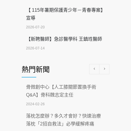
【 115年暑期保護青少年－青春專案】
宣導
2026-07-20
【新聘醫師】急診醫學科 王鎮珄醫師
2026-07-14
醫學中心級醫療在萬華 西園醫院強化外
熱門新聞
科能量
2026-07-08
骨微創中心【人工膝關節置換手術
沒菸酒也瀕臨洗腎？65歲男靠「這習
Q&A】骨科魏志定主任
慣」逆轉腎功能 醫揭3招救命
2024-02-26
2026-07-08
落枕怎麼辦？多久才會好？快速治療
體溫飆破41度！醫連收兩例中暑病例：
落枕「2招自救法」必學緩解疼痛
致死率達8成