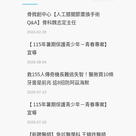
骨微創中心【人工膝關節置換手術
Q&A】骨科魏志定主任
2024-02-26
【 115年暑期保護青少年－青春專案】
宣導
2026-08-04
救155人傳奇機長難逃失智！醫揪買10條
牙膏是前兆 這8招防阿茲海默
2026-07-23
【 115年暑期保護青少年－青春專案】
宣導
2026-07-20
【新聘醫師】急診醫學科 王鎮珄醫師