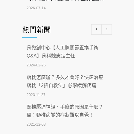
2026-07-14
醫學中心級醫療在萬華 西園醫院強化外
熱門新聞
科能量
2026-07-08
骨微創中心【人工膝關節置換手術
沒菸酒也瀕臨洗腎？65歲男靠「這習
Q&A】骨科魏志定主任
慣」逆轉腎功能 醫揭3招救命
2024-02-26
2026-07-08
落枕怎麼辦？多久才會好？快速治療
體溫飆破41度！醫連收兩例中暑病例：
落枕「2招自救法」必學緩解疼痛
致死率達8成
2023-11-27
2026-07-07
頸椎壓迫神經、手麻的原因是什麼？
深耕萬華55年 西園醫院回顧發展歷程與
醫：頸椎病變的症狀難以自覺！
智慧 醫療布局
2021-12-03
2026-07-06