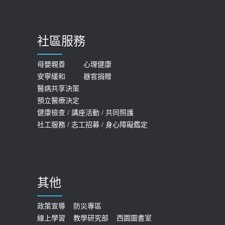
骨鬆
【台灣癲癇婦女妊娠 登錄獎勵補助】 宣
2023-06-05
導
社區服務
膝蓋退化有9大部位 骨科醫坦言：不
2026-05-21
一定得換人工關節
女性必看國健署公費懶人包！這幾項檢
母嬰親善
心理健康
2019-10-08
安寧緩和
器官捐贈
查完全免費 沒做虧大了
醫病共享決策
20歲迪士尼男星因癲癇猝逝 老人小
2026-05-14
預立醫療決定
孩最好發、醫師點出8大前兆
健康檢查
/
講座活動
/
共同照護
2019-07-09
社工服務
/
志工招募
/
身心障礙鑑定
哪些動作最傷膝蓋？醫師：避免膝軟
骨磨損，走路、爬山的注意事項
2020-09-24
其他
COVID-19 【疫苗特別門診 – 成人】
預約
政策宣導
防災專區
線上學習
教學研究部
西園圖書室
2022-01-07