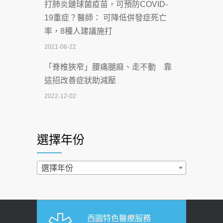
打肺炎鏈球菌疫苗，可預防COVID-
【115年臺北市「防癌保衛戰：健康好禮
19重症？醫師： 可降低併發症死亡
一手刮」】 宣導
率，8種人建議施打
2026-07-02
2021-06-22
【無菸城市】 宣導
「脊椎狹窄」腰痛腿麻、走不動 靠
2026-07-02
這招改善症狀助減壓
4連霸議員黃秋澤癌逝！食道癌為何奪命
2022-12-02
快？醫曝：出現「這特徵」恐已難逆轉
照胃鏡發現胃息肉，會變胃癌嗎？
2026-07-01
醫：多半良性但2種症狀要小心
選擇年份
西園醫院55周年 7／10捐血公益活動 邀
2022-02-17
民眾熱血響應
過量維生素D和鈣恐罹癌? 醫師釋
選擇年份
2026-06-30
疑：搞懂4原則不怕補錯
【憶路相伴 友你真好】 宣導
2019-04-22
2026-06-25
「落枕」不要大力按脖子！ 1招「伸
西園特色醫療服務