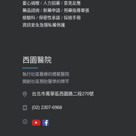
愛心捐贈
/
人力招募
/
意見反應
114年【公費流感及新冠疫苗】門診
藥品諮詢
/
新藥申請
/
用藥指導單張
檢驗科
/
保密性承諾
/
採檢手冊
預約
資訊安全及隱私權保護
2025-09-30
【預立醫療照護諮商】門診服務
2026-01-30
西園醫院
【快速肝癌篩檢MRI】新檢查服務
2026-02-06
執行社區醫療的模範醫院
開創社區預防醫學的標竿
大吃大喝、肥胖害到膽囊！膽結石、
膽息肉如何處理？
台北市萬華區西園路二段270號
2020-05-05
(02) 2307-6968
112年【公費流感疫苗】門診預約
2023-09-27