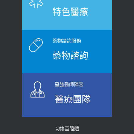
健康肛門痛都是痔瘡?醫談瘍瘍瘻管與肛
展運動」預防落枕
特色醫療
裂差異 逾50歲民眾可做1事
2020-12-15
2026-06-15
白天跑廁所超過8次，就算膀胱過動
健康網》端午節體重最易失守 醫：掌握4
症！醫師：趁中年訓練膀胱容量，防
原則避免血糖血壓飆高
老後睡不好、夜間易跌倒
藥物諮詢服務
2026-06-08
2021-03-05
藥物諮詢
【防跌密碼-防止嬰幼兒跌落及因應處理
瘦子也可能內臟脂肪過高！內臟脂肪
指引】 宣導
標準是多少？醫：過多恐增罹癌風險
2026-06-01
2023-04-25
堅強醫師陣容
上班常待在冷氣房？小心泌尿道感染
骨科魏志定主任接受專訪 【年代電視
醫療團隊
醫示警：1病症嚴重恐喪命
台聚焦2.0】
2026-05-28
2018-01-17
【2026年世界無菸日】 宣導
近4成人口骨質疏鬆？12類人快做骨
切換至簡體
質密度檢查！醫：注意5重點可逆轉
2026-05-21