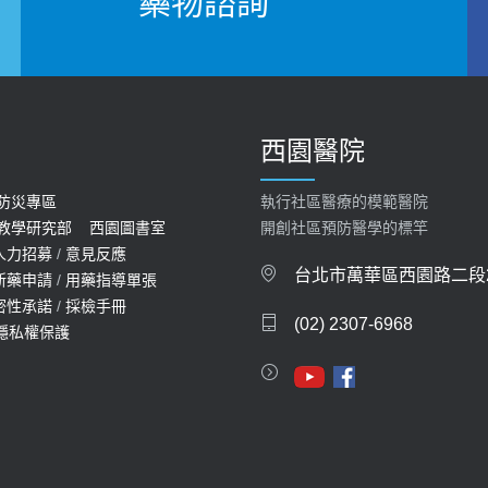
藥物諮詢
西園醫院
防災專區
執行社區醫療的模範醫院
教學研究部
西園圖書室
開創社區預防醫學的標竿
人力招募
/
意見反應
台北市萬華區西園路二段2
新藥申請
/
用藥指導單張
密性承諾
/
採檢手冊
(02) 2307-6968
隱私權保護