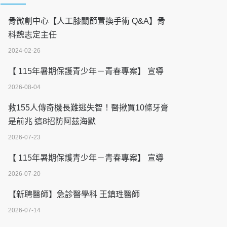
骨微創中心【人工膝關節置換手術 Q&A】骨
科魏志定主任
2024-02-26
【 115年暑期保護青少年－青春專案】 宣導
2026-08-04
救155人傳奇機長難逃失智！醫揪買10條牙膏
是前兆 這8招防阿茲海默
2026-07-23
【 115年暑期保護青少年－青春專案】 宣導
2026-07-20
【新聘醫師】急診醫學科 王鎮珄醫師
2026-07-14