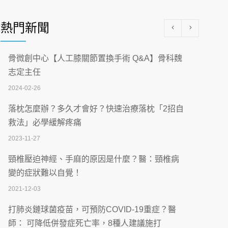
醫學中心級醫療在萬華 西園醫院強化外科能
量
熱門新聞
2026-07-08
沒菸酒也瀕臨洗腎？65歲男靠「這習慣」逆
骨微創中心【人工膝關節置換手術 Q&A】骨科魏
轉腎功能 醫揭3招救命
志定主任
2026-07-08
2024-02-26
體溫飆破41度！醫連收兩例中暑病例：致死
落枕怎麼辦？多久才會好？快速治療落枕「2招自
率達8成
救法」必學緩解疼痛
2026-07-07
2023-11-27
深耕萬華55年 西園醫院回顧發展歷程與智慧
頸椎壓迫神經、手麻的原因是什麼？醫：頸椎病
醫療布局
變的症狀難以自覺！
2026-07-06
2021-12-03
【115年臺北市「防癌保衛戰：健康好禮一手
打肺炎鏈球菌疫苗，可預防COVID-19重症？醫
刮」】 宣導
師： 可降低併發症死亡率，8種人建議施打