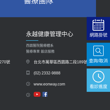
醫療團隊
2026-06-15
白天跑廁所超過8次，就算膀胱過動症！醫師：趁
中年訓練膀胱容量，防老後睡不好、夜間易跌倒
健康網》端午節體重最易失守 醫：掌握4原則
2021-03-05
避免血糖血壓飆高
2026-06-08
瘦子也可能內臟脂肪過高！內臟脂肪標準是多
永越健康管理中心
少？醫：過多恐增罹癌風險
網路掛號
【防跌密碼-防止嬰幼兒跌落及因應處理指
2023-04-25
引】 宣導
西園醫院醫療體系
2026-06-01
骨科魏志定主任接受專訪 【年代電視台聚焦2.0】
醫療專業 飯店服務
2018-01-17
查詢/取消
上班常待在冷氣房？小心泌尿道感染 醫示
70號
台北市萬華區西園路二段189號
警：1病症嚴重恐喪命
近4成人口骨質疏鬆？12類人快做骨質密度檢查！
(02) 2332-9888
2026-05-28
醫：注意5重點可逆轉骨鬆
2023-06-05
www.eonway.com
【2026年世界無菸日】 宣導
看診進度
2026-05-21
膝蓋退化有9大部位 骨科醫坦言：不一定得換人工
關節
【台灣癲癇婦女妊娠 登錄獎勵補助】 宣導
2019-10-08