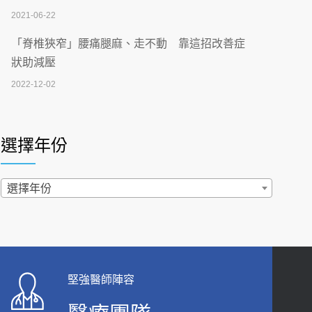
2026-07-02
2021-06-22
【無菸城市】 宣導
「脊椎狹窄」腰痛腿麻、走不動 靠這招改善症
2026-07-02
狀助減壓
2022-12-02
4連霸議員黃秋澤癌逝！食道癌為何奪命快？
醫曝：出現「這特徵」恐已難逆轉
照胃鏡發現胃息肉，會變胃癌嗎？醫：多半良性
2026-07-01
但2種症狀要小心
選擇年份
2022-02-17
西園醫院55周年 7／10捐血公益活動 邀民眾
熱血響應
過量維生素D和鈣恐罹癌? 醫師釋疑：搞懂4原則
選擇年份
2026-06-30
不怕補錯
2019-04-22
【憶路相伴 友你真好】 宣導
2026-06-25
「落枕」不要大力按脖子！ 1招「伸展運動」預防
落枕
健康肛門痛都是痔瘡?醫談瘍瘍瘻管與肛裂差
堅強醫師陣容
2020-12-15
異 逾50歲民眾可做1事