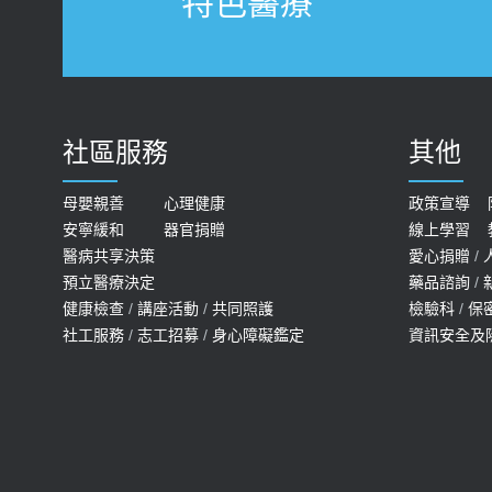
特色醫療
社區服務
其他
母嬰親善
心理健康
政策宣導
安寧緩和
器官捐贈
線上學習
醫病共享決策
愛心捐贈
/
預立醫療決定
藥品諮詢
/
健康檢查
/
講座活動
/
共同照護
檢驗科
/
保
社工服務
/
志工招募
/
身心障礙鑑定
資訊安全及