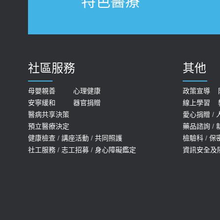
特色醫療
社區服務
其他
母嬰親善
心理健康
政策宣導
安寧緩和
器官捐贈
線上學習
醫病共享決策
愛心捐贈
/
預立醫療決定
藥品諮詢
/
健康檢查
/
講座活動
/
共同照護
檢驗科
/
保
社工服務
/
志工招募
/
身心障礙鑑定
資訊安全及