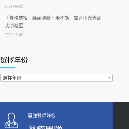
2026-07-02
2021-06-22
【無菸城市】 宣導
「脊椎狹窄」腰痛腿麻、走不動 靠這招改善症
2026-07-02
狀助減壓
2022-12-02
4連霸議員黃秋澤癌逝！食道癌為何奪命快？
醫曝：出現「這特徵」恐已難逆轉
照胃鏡發現胃息肉，會變胃癌嗎？醫：多半良性
2026-07-01
但2種症狀要小心
選擇年份
2022-02-17
西園醫院55周年 7／10捐血公益活動 邀民眾
熱血響應
過量維生素D和鈣恐罹癌? 醫師釋疑：搞懂4原則
選擇年份
2026-06-30
不怕補錯
2019-04-22
【憶路相伴 友你真好】 宣導
2026-06-25
「落枕」不要大力按脖子！ 1招「伸展運動」預防
落枕
健康肛門痛都是痔瘡?醫談瘍瘍瘻管與肛裂差
堅強醫師陣容
2020-12-15
異 逾50歲民眾可做1事