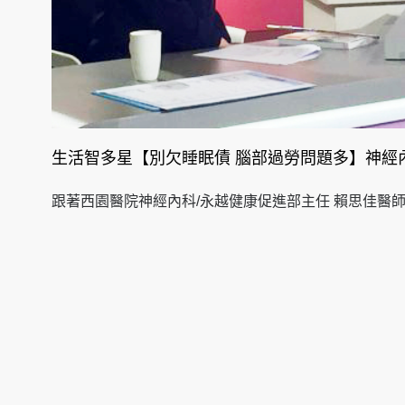
生活智多星【別欠睡眠債 腦部過勞問題多】神經
跟著西園醫院神經內科/永越健康促進部主任 賴思佳醫