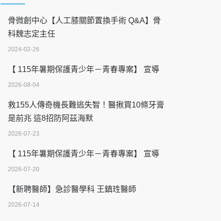
骨微創中心【人工膝關節置換手術 Q&A】骨
科魏志定主任
2024-02-26
【 115年暑期保護青少年－青春專案】 宣導
2026-08-04
救155人傳奇機長難逃失智！醫揪買10條牙膏
是前兆 這8招防阿茲海默
2026-07-23
【 115年暑期保護青少年－青春專案】 宣導
2026-07-20
【新聘醫師】急診醫學科 王鎮珄醫師
2026-07-14