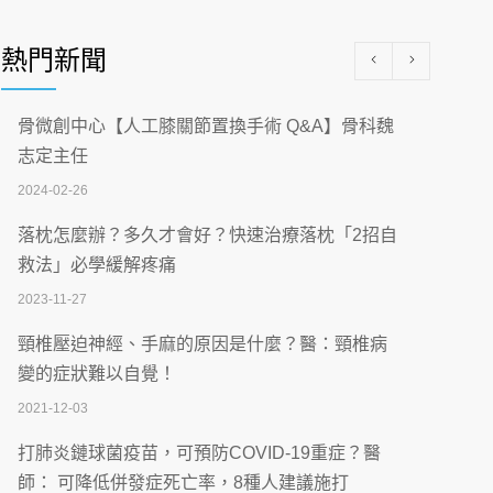
醫學中心級醫療在萬華 西園醫院強化外科能
量
熱門新聞
2026-07-08
沒菸酒也瀕臨洗腎？65歲男靠「這習慣」逆
骨微創中心【人工膝關節置換手術 Q&A】骨科魏
轉腎功能 醫揭3招救命
志定主任
2026-07-08
2024-02-26
體溫飆破41度！醫連收兩例中暑病例：致死
落枕怎麼辦？多久才會好？快速治療落枕「2招自
率達8成
救法」必學緩解疼痛
2026-07-07
2023-11-27
深耕萬華55年 西園醫院回顧發展歷程與智慧
頸椎壓迫神經、手麻的原因是什麼？醫：頸椎病
醫療布局
變的症狀難以自覺！
2026-07-06
2021-12-03
【115年臺北市「防癌保衛戰：健康好禮一手
打肺炎鏈球菌疫苗，可預防COVID-19重症？醫
刮」】 宣導
師： 可降低併發症死亡率，8種人建議施打