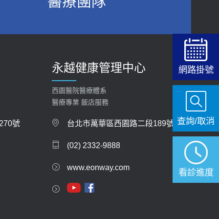
醫療團隊
2026-06-15
白天跑廁所超過8次，就算膀胱過動症！醫師：趁
中年訓練膀胱容量，防老後睡不好、夜間易跌倒
健康網》端午節體重最易失守 醫：掌握4原則
2021-03-05
避免血糖血壓飆高
2026-06-08
瘦子也可能內臟脂肪過高！內臟脂肪標準是多
永越健康管理中心
少？醫：過多恐增罹癌風險
網路掛號
【防跌密碼-防止嬰幼兒跌落及因應處理指
2023-04-25
引】 宣導
西園醫院醫療體系
2026-06-01
骨科魏志定主任接受專訪 【年代電視台聚焦2.0】
醫療專業 飯店服務
2018-01-17
查詢/取消
上班常待在冷氣房？小心泌尿道感染 醫示
70號
台北市萬華區西園路二段189號
警：1病症嚴重恐喪命
近4成人口骨質疏鬆？12類人快做骨質密度檢查！
(02) 2332-9888
2026-05-28
醫：注意5重點可逆轉骨鬆
2023-06-05
www.eonway.com
【2026年世界無菸日】 宣導
看診進度
2026-05-21
膝蓋退化有9大部位 骨科醫坦言：不一定得換人工
關節
【台灣癲癇婦女妊娠 登錄獎勵補助】 宣導
2019-10-08