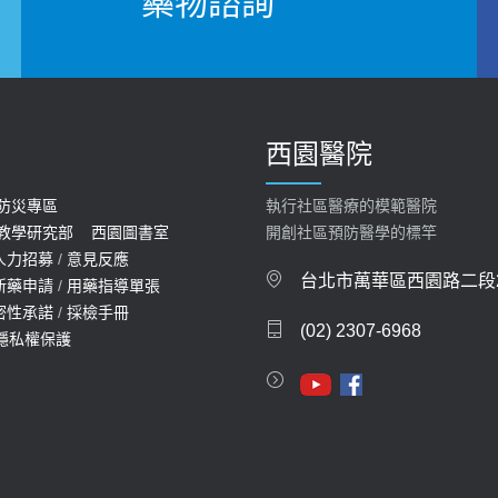
藥物諮詢
西園醫院
防災專區
執行社區醫療的模範醫院
教學研究部
西園圖書室
開創社區預防醫學的標竿
人力招募
/
意見反應
台北市萬華區西園路二段2
新藥申請
/
用藥指導單張
密性承諾
/
採檢手冊
(02) 2307-6968
隱私權保護