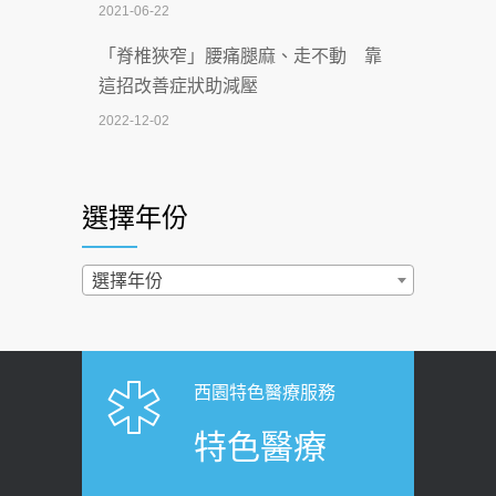
2021-06-22
【無菸城市】 宣導
「脊椎狹窄」腰痛腿麻、走不動 靠
2026-07-02
這招改善症狀助減壓
4連霸議員黃秋澤癌逝！食道癌為何奪命
2022-12-02
快？醫曝：出現「這特徵」恐已難逆轉
照胃鏡發現胃息肉，會變胃癌嗎？
2026-07-01
醫：多半良性但2種症狀要小心
選擇年份
西園醫院55周年 7／10捐血公益活動 邀
2022-02-17
民眾熱血響應
過量維生素D和鈣恐罹癌? 醫師釋
選擇年份
2026-06-30
疑：搞懂4原則不怕補錯
【憶路相伴 友你真好】 宣導
2019-04-22
2026-06-25
「落枕」不要大力按脖子！ 1招「伸
西園特色醫療服務
健康肛門痛都是痔瘡?醫談瘍瘍瘻管與肛
展運動」預防落枕
特色醫療
裂差異 逾50歲民眾可做1事
2020-12-15
2026-06-15
白天跑廁所超過8次，就算膀胱過動