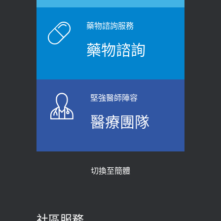
健康網》端午節體重最易失守 醫：掌握4
症！醫師：趁中年訓練膀胱容量，防
原則避免血糖血壓飆高
老後睡不好、夜間易跌倒
藥物諮詢服務
2026-06-08
2021-03-05
藥物諮詢
【防跌密碼-防止嬰幼兒跌落及因應處理
瘦子也可能內臟脂肪過高！內臟脂肪
指引】 宣導
標準是多少？醫：過多恐增罹癌風險
2026-06-01
2023-04-25
堅強醫師陣容
上班常待在冷氣房？小心泌尿道感染
骨科魏志定主任接受專訪 【年代電視
醫療團隊
醫示警：1病症嚴重恐喪命
台聚焦2.0】
2026-05-28
2018-01-17
【2026年世界無菸日】 宣導
近4成人口骨質疏鬆？12類人快做骨
切換至簡體
質密度檢查！醫：注意5重點可逆轉
2026-05-21
骨鬆
【台灣癲癇婦女妊娠 登錄獎勵補助】 宣
2023-06-05
導
社區服務