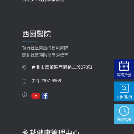
2025-09-30
【預立醫療照護諮商】門診服務
2026-01-30
西園醫院
【快速肝癌篩檢MRI】新檢查服務
2026-02-06
執行社區醫療的模範醫院
開創社區預防醫學的標竿
大吃大喝、肥胖害到膽囊！膽結石、
膽息肉如何處理？
台北市萬華區西園路二段270號
網路掛號
2020-05-05
(02) 2307-6968
112年【公費流感疫苗】門診預約
2023-09-27
查詢/取消
看診進度
永越健康管理中心