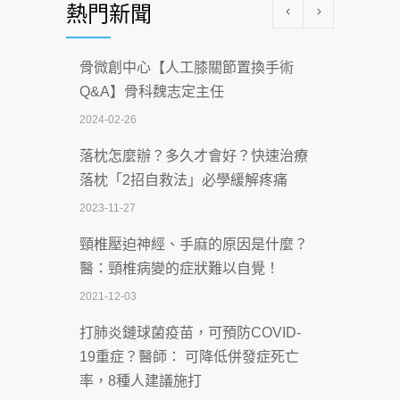
熱門新聞
科能量
2026-07-08
骨微創中心【人工膝關節置換手術
沒菸酒也瀕臨洗腎？65歲男靠「這習
Q&A】骨科魏志定主任
慣」逆轉腎功能 醫揭3招救命
2024-02-26
2026-07-08
落枕怎麼辦？多久才會好？快速治療
體溫飆破41度！醫連收兩例中暑病例：
落枕「2招自救法」必學緩解疼痛
致死率達8成
2023-11-27
2026-07-07
頸椎壓迫神經、手麻的原因是什麼？
深耕萬華55年 西園醫院回顧發展歷程與
醫：頸椎病變的症狀難以自覺！
智慧 醫療布局
2021-12-03
2026-07-06
打肺炎鏈球菌疫苗，可預防COVID-
【115年臺北市「防癌保衛戰：健康好禮
19重症？醫師： 可降低併發症死亡
一手刮」】 宣導
率，8種人建議施打
2026-07-02