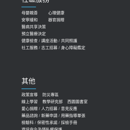
膝蓋退化有9大部位 骨科醫坦言：不
2026-05-21
一定得換人工關節
女性必看國健署公費懶人包！這幾項檢
母嬰親善
心理健康
2019-10-08
安寧緩和
器官捐贈
查完全免費 沒做虧大了
醫病共享決策
20歲迪士尼男星因癲癇猝逝 老人小
2026-05-14
預立醫療決定
孩最好發、醫師點出8大前兆
健康檢查
/
講座活動
/
共同照護
2019-07-09
社工服務
/
志工招募
/
身心障礙鑑定
哪些動作最傷膝蓋？醫師：避免膝軟
骨磨損，走路、爬山的注意事項
2020-09-24
其他
COVID-19 【疫苗特別門診 – 成人】
預約
政策宣導
防災專區
線上學習
教學研究部
西園圖書室
2022-01-07
愛心捐贈
/
人力招募
/
意見反應
114年【公費流感及新冠疫苗】門診
藥品諮詢
/
新藥申請
/
用藥指導單張
檢驗科
/
保密性承諾
/
採檢手冊
預約
資訊安全及隱私權保護