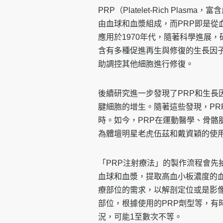
PRP（Platelet-Rich Pl
由血球和血漿組成，而PRP即是從
應用於1970年代，隨著科學進展
含有多種促進再生與修復的生長因子（G
助調控其他細胞進行修復。
後續研究進一步發現了PRP和生長
腱細胞的增生。隨著這些發現，PR
時。如今，PRP在運動醫學、骨骼
為體壇明星老虎伍茲和戴資穎的使
「PRP注射療法」的製作流程會先
血球和血漿，提取高血小板濃度的
療部位的需求，以解剖定位或是影像
部位，根據使用的PRP劑型等，有
況，可能1至數次不等。