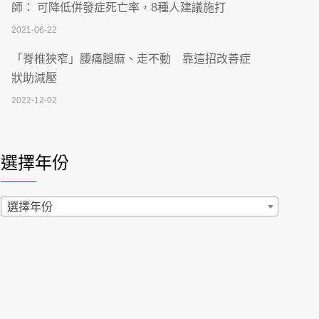
刮」】 宣導
師： 可降低併發症死亡率，8種人建議施打
2026-07-02
2021-06-22
【無菸城市】 宣導
「脊椎狹窄」腰痛腿麻、走不動 靠這招改善症
2026-07-02
狀助減壓
2022-12-02
4連霸議員黃秋澤癌逝！食道癌為何奪命快？
醫曝：出現「這特徵」恐已難逆轉
照胃鏡發現胃息肉，會變胃癌嗎？醫：多半良性
2026-07-01
但2種症狀要小心
選擇年份
2022-02-17
西園醫院55周年 7／10捐血公益活動 邀民眾
熱血響應
過量維生素D和鈣恐罹癌? 醫師釋疑：搞懂4原則
選擇年份
2026-06-30
不怕補錯
2019-04-22
【憶路相伴 友你真好】 宣導
2026-06-25
「落枕」不要大力按脖子！ 1招「伸展運動」預防
落枕
健康肛門痛都是痔瘡?醫談瘍瘍瘻管與肛裂差
2020-12-15
異 逾50歲民眾可做1事