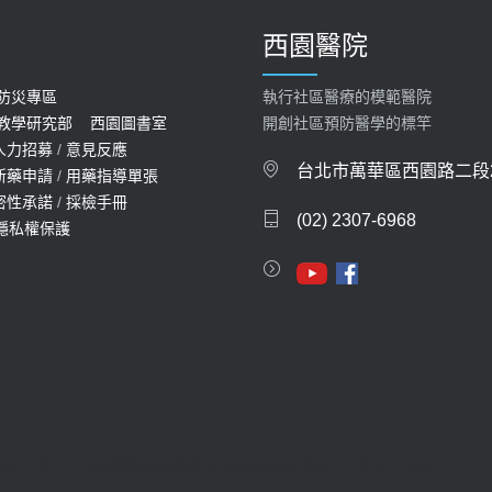
西園醫院
防災專區
執行社區醫療的模範醫院
教學研究部
西園圖書室
開創社區預防醫學的標竿
人力招募
/
意見反應
台北市萬華區西園路二段2
新藥申請
/
用藥指導單張
密性承諾
/
採檢手冊
(02) 2307-6968
隱私權保護
聲明：禁止任何網際網路服務業者轉錄本網路資訊之內容供人點閱。