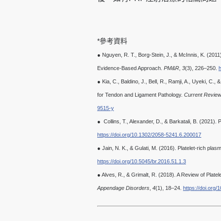
*參考資料
● Nguyen, R. T., Borg‐Stein, J., & McInnis, K. (2011
Evidence‐Based Approach.
PM&R
,
3
(3), 226–250.
h
● Kia, C., Baldino, J., Bell, R., Ramji, A., Uyeki, C
for Tendon and Ligament Pathology.
Current Review
9515-y
● Collins, T., Alexander, D., & Barkatali, B. (2021). 
https://doi.org/10.1302/2058-5241.6.200017
● Jain, N. K., & Gulati, M. (2016). Platelet-rich plas
https://doi.org/10.5045/br.2016.51.1.3
● Alves, R., & Grimalt, R. (2018). A Review of Plate
Appendage Disorders
,
4
(1), 18–24.
https://doi.org