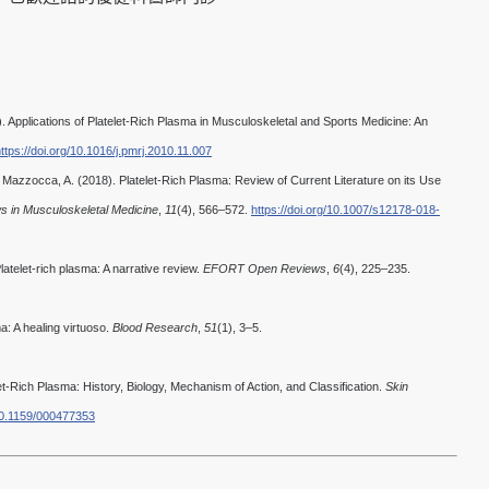
). Applications of Platelet‐Rich Plasma in Musculoskeletal and Sports Medicine: An
ttps://doi.org/10.1016/j.pmrj.2010.11.007
., & Mazzocca, A. (2018). Platelet-Rich Plasma: Review of Current Literature on its Use
s in Musculoskeletal Medicine
,
11
(4), 566–572.
https://doi.org/10.1007/s12178-018-
Platelet-rich plasma: A narrative review.
EFORT Open Reviews
,
6
(4), 225–235.
ma: A healing virtuoso.
Blood Research
,
51
(1), 3–5.
let-Rich Plasma: History, Biology, Mechanism of Action, and Classification.
Skin
/10.1159/000477353