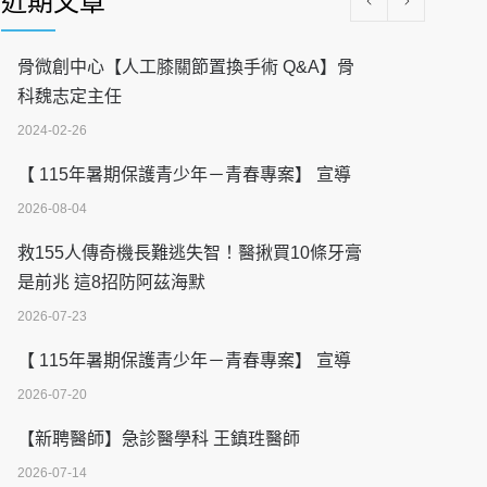
近期文章
骨微創中心【人工膝關節置換手術 Q&A】骨
科魏志定主任
2024-02-26
【 115年暑期保護青少年－青春專案】 宣導
2026-08-04
救155人傳奇機長難逃失智！醫揪買10條牙膏
是前兆 這8招防阿茲海默
2026-07-23
【 115年暑期保護青少年－青春專案】 宣導
2026-07-20
【新聘醫師】急診醫學科 王鎮珄醫師
2026-07-14