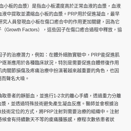
asma，富含血小板的血漿）是指血小板濃度高於正常血液的血漿，血液
血液中提取並濃縮血小板的血漿。PRP用於促進凝血，最早
，研究人員發現血小板在傷口癒合中的作用更加關鍵，因為它
rowth Factors），這些因子在傷口癒合過程中釋放，協
因子的治療潛力，例如：在體外細胞實驗中，PRP能促進肌
P逐漸應用於各種臨床狀況，特別是需要促進自體修復作用
肌肉關節損傷及疼痛治療中扮演著越來越重要的角色，也因
用而聲名大噪。
抽取患者的靜脈血，並進行1-2次的離心手續，透過重力分離
血漿，並透過特殊技術避免產生凝血反應。醫師並會根據治
技術定位的方式，將PRP注射到需要治療的組織中。注射
時候會有持續數天不等的痠痛腫脹感，療程次數依患者狀