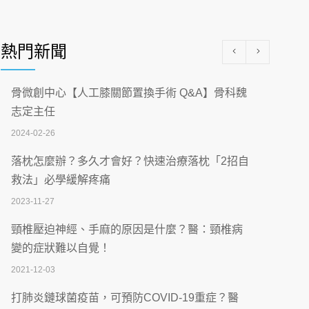
醫學中心級醫療在萬華 西園醫院強化外科能
量
熱門新聞
2026-07-08
沒菸酒也瀕臨洗腎？65歲男靠「這習慣」逆
骨微創中心【人工膝關節置換手術 Q&A】骨科魏
轉腎功能 醫揭3招救命
志定主任
2026-07-08
2024-02-26
體溫飆破41度！醫連收兩例中暑病例：致死
落枕怎麼辦？多久才會好？快速治療落枕「2招自
率達8成
救法」必學緩解疼痛
2026-07-07
2023-11-27
深耕萬華55年 西園醫院回顧發展歷程與智慧
頸椎壓迫神經、手麻的原因是什麼？醫：頸椎病
醫療布局
變的症狀難以自覺！
2026-07-06
2021-12-03
【115年臺北市「防癌保衛戰：健康好禮一手
打肺炎鏈球菌疫苗，可預防COVID-19重症？醫