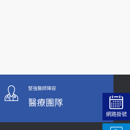
【快速肝癌篩檢MRI】新檢查服務
2026-02-06
大吃大喝、肥胖害到膽囊！膽結石、膽息肉如何
處理？
2020-05-05
112年【公費流感疫苗】門診預約
2023-09-27
堅強醫師陣容
醫療團隊
網路掛號