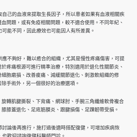
取自己的血液來提取生長因子，所以患者如果有血液相關疾
凝血問題，或有免疫相關問題，較不適合使用。不同年紀、
也可能不同，因此療效也可能因人有所差異。
供應不夠好，難以癒合的組織，尤其是慢性疼痛傷害，可提
對於疼痛根源可進行精準治療，特別適用於退化性關節炎、
骨細胞磨損、改善痠痛、減緩關節退化、刺激軟組織的修
者除手術外，另一個很好的治療選項。
、旋轉肌腱撕裂、下背痛、網球肘、手腕三角纖維軟骨複合
、膝膝蓋退化、足底筋膜炎、跟腱損傷、足踝韌帶受損。
師討論後再進行，施打過後適時搭配復健，可增加疾病恢
，也歡迎諮詢復健科醫師門診。