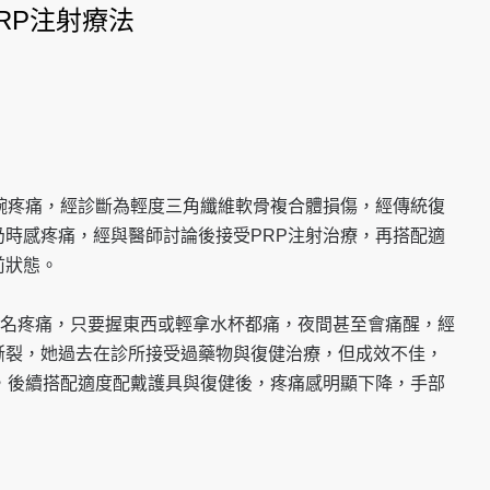
RP注射療法
腕疼痛，經診斷為輕度三角纖維軟骨複合體損傷，經傳統復
時感疼痛，經與醫師討論後接受PRP注射治療，再搭配適
前狀態。
莫名疼痛，只要握東西或輕拿水杯都痛，夜間甚至會痛醒，經
撕裂，她過去在診所接受過藥物與復健治療，但成效不佳，
，後續搭配適度配戴護具與復健後，疼痛感明顯下降，手部