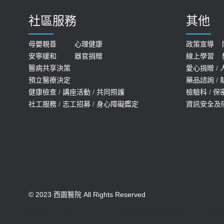
社區服務
其他
母嬰親善
心理健康
政策宣導
安寧緩和
器官捐贈
線上學習
醫病共享決策
愛心捐贈
/
預立醫療決定
藥品諮詢
/
健康檢查
/
講座活動
/
共同照護
檢驗科
/
保
社工服務
/
志工招募
/
身心障礙鑑定
資訊安全及
© 2023 西園醫院 All Rights Reserved
版權所有 未經同意不得使用。醫療機構網際網路資訊管理辦法